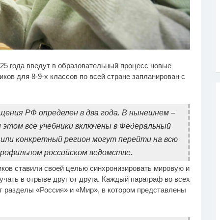
от танец невесты
Ролик из Омска: вы
i
i
25 года введут в образовательный процесс новые
тавит вас без слов!
будете смеяться долго
ресмотрела 10 раз
иков для 8-9-х классов по всей стране запланирован с
щения РФ определен в два года. В нынешнем –
ри этом все учебники включены в Федеральный
ы или конкретный регион могут перейти на всю
в профильном российском ведомстве.
иков ставили своей целью синхронизировать мировую и
учать в отрыве друг от друга. Каждый параграф во всех
ют разделы «Россия» и «Мир», в котором представлены