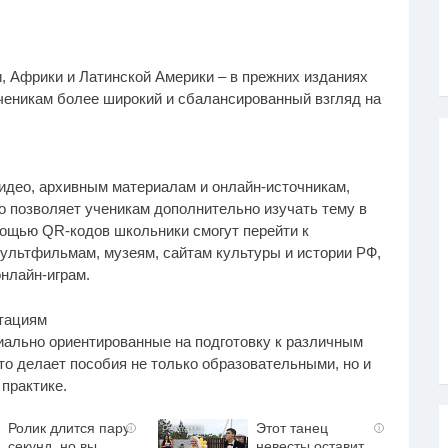
, Африки и Латинской Америки – в прежних изданиях
ученикам более широкий и сбалансированный взгляд на
идео, архивным материалам и онлайн-источникам,
о позволяет ученикам дополнительно изучать тему в
мощью QR-кодов школьники смогут перейти к
ультфильмам, музеям, сайтам культуры и истории РФ,
онлайн-играм.
стациям
иально ориентированные на подготовку к различным
о делает пособия не только образовательными, но и
практике.
Ролик длится пару
Этот танец
i
i
секунд, но вы
невесты оставит