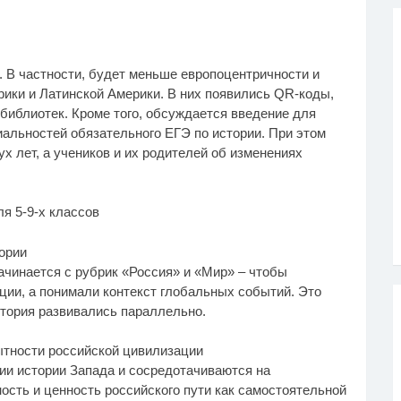
. В частности, будет меньше европоцентричности и
ики и Латинской Америки. В них появились QR-коды,
библиотек. Кроме того, обсуждается введение для
альностей обязательного ЕГЭ по истории. При этом
х лет, а учеников и их родителей об изменениях
я 5-9-х классов
ории
ачинается с рубрик «Россия» и «Мир» – чтобы
ции, а понимали контекст глобальных событий. Это
стория развивались параллельно.
бытности российской цивилизации
и истории Запада и сосредотачиваются на
ость и ценность российского пути как самостоятельной