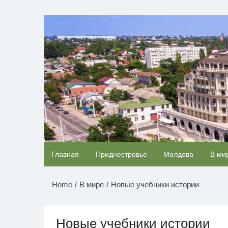
Перейти
к
НОВОСТИ ПРИДНЕСТР
содержимому
Ролик длится несколько секунд, а смеяться
Главная
Приднестровье
Молдова
В ми
будете долго
Home
В мире
Новые учебники истории
Новые учебники истории