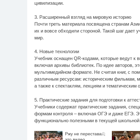
цивилизации.
3. Расширенный взгляд на мировую историю
Почти треть материала посвящена странам Азии
их и вовсе обходили стороной. Такой шаг дает 
мир.
4. Новые технологии
Учебник оснащен QR-кодами, которые ведут к в
включая архивы библиотек. По идее авторов, эт
мультимедийном формате. Не считая книг, с по
различным ресурсам: историческим фильмам, м
а также к спектаклям, лекциям и тематическим 
5. Практические задания для подготовки к атте
Учебники содержат практические задания, спец
формам контроля – включая ОГЭ и даже ЕГЭ. Эт
функционально полезными в текущей школьной 
Ржу не переставая,
i
это видео