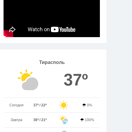
Тирасполь
37º
Сегодня
37º / 22º
0%
Завтра
36º / 21º
100%