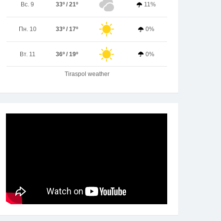
Вс. 9
33º / 21º
11%
Пн. 10
33º / 17º
0%
Вт. 11
36º / 19º
0%
Tiraspol weather