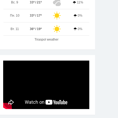
Вс. 9
33º / 21º
11%
Пн. 10
33º / 17º
0%
Вт. 11
36º / 19º
0%
Tiraspol weather