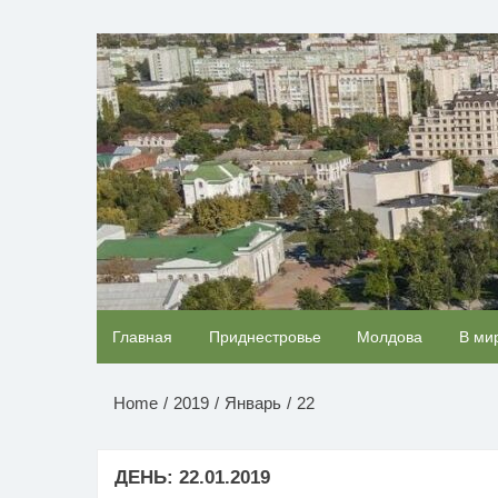
Перейти
к
НОВОСТИ ПРИДНЕСТР
содержимому
Ролик длится пару секунд, но вы будете в ш
Главная
Приднестровье
Молдова
В ми
от увиденного
Home
2019
Январь
22
ДЕНЬ:
22.01.2019