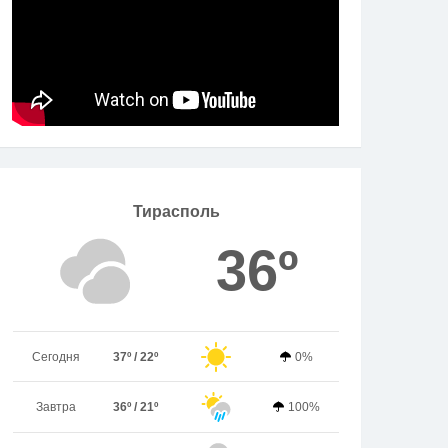
Тирасполь
36º
Сегодня
37º / 22º
0%
Завтра
36º / 21º
100%