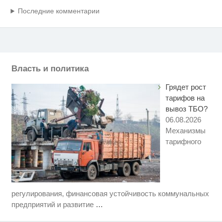
Последние комментарии
Власть и политика
Грядет рост
тарифов на
вывоз ТБО?
06.08.2026
Механизмы
тарифного
регулирования, финансовая устойчивость коммунальных
Рак начинается не с боли:
i
онколог назвал первый «тихий»
предприятий и развитие
…
признак болезни