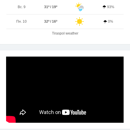
Вс. 9
31º / 19º
93%
Пн. 10
32º / 16º
0%
Tiraspol weather