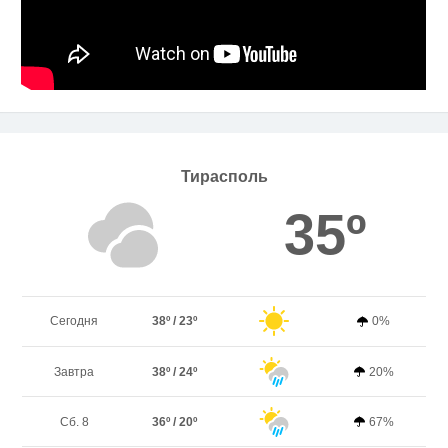
Тирасполь
35º
Сегодня
38º / 23º
0%
Завтра
38º / 24º
20%
Сб. 8
36º / 20º
67%