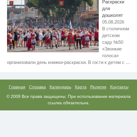
Раскраски
для
дошколят
05.08.2026
В столичном
детском
саду №50
«Звонкие
голоса»
Этот танец невесты оставит вас
i
организовали день книжки-раскраски. В гости к детям с
…
без слов! Пересмотрела 10 раз
Ржу не переставая, это видео
i
пересмотришь не раз
Главная
Справка
Календарь
Карта
Религия
Контакты
Ролик длится пару секунд, но
© 2008 Все права защищены. При использовании материала
i
вы будете в шоке от увиденного
ссылка обязательна.