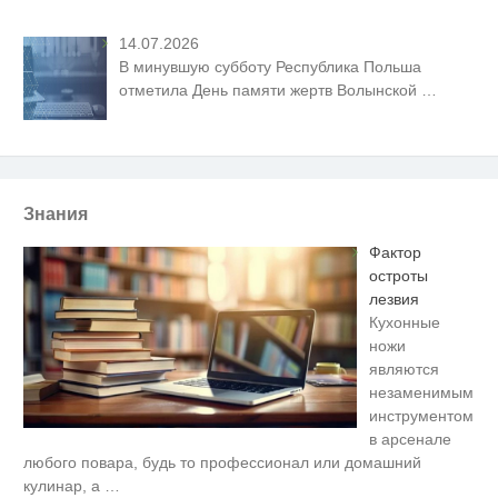
14.07.2026
В минувшую субботу Республика Польша
отметила День памяти жертв Волынской
…
Знания
Фактор
остроты
лезвия
Кухонные
ножи
являются
незаменимым
инструментом
в арсенале
Ржу не переставая, это видео
i
любого повара, будь то профессионал или домашний
пересмотришь не раз
кулинар, а
…