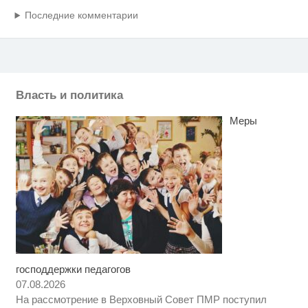
Последние комментарии
Власть и политика
Меры
господдержки педагогов
Ролик длится несколько секунд,
i
а смеяться вы будете долго
07.08.2026
На рассмотрение в Верховный Совет ПМР поступил