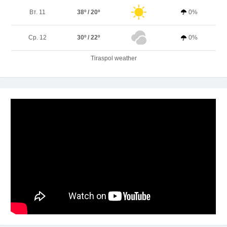
Вт. 11
38º / 20º
0%
Ср. 12
30º / 22º
0%
Tiraspol weather