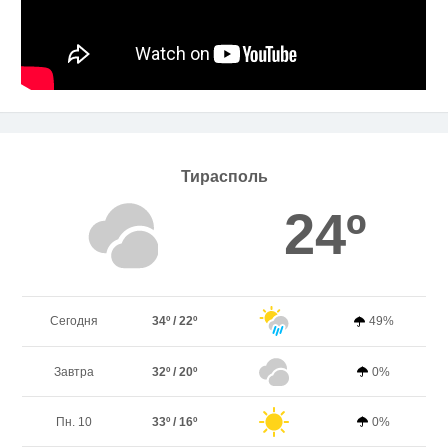
Тирасполь
24º
Сегодня
34º / 22º
49%
Завтра
32º / 20º
0%
Пн. 10
33º / 16º
0%