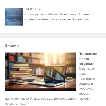
14.07.2026
В минувшую субботу Республика Польша
отметила День памяти жертв Волынской
…
Знания
Психология
страха
вождения
Садясь за
руль,
некоторые
водители
чувствуют
тревогу –
Этот танец невесты оставит вас
i
начинает часто биться сердце, потеют ладони, мысли
без слов! Пересмотрела 10 раз
путаются в
…