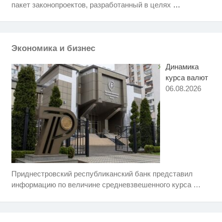
Скрытая камера на пляже
i
пакет законопроектов, разработанный в целях
…
Крыма: Что люди вытворяют,
когда их не видят...
Ролик из Омска: вы будете
i
смеяться долго
Экономика и бизнес
Динамика
курса валют
06.08.2026
Приднестровский республиканский банк представил
Ролик длится пару секунд, но
i
вы будете в шоке от увиденного
информацию по величине средневзвешенного курса
…
Этот танец невесты оставит вас
i
без слов! Пересмотрела 10 раз