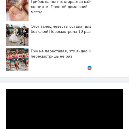
Грибок на ногтях стирается как
i
ластиком! Простой домашний
метод
Этот танец невесты оставит вас
i
без слов! Пересмотрела 10 раз
Ржу не переставая, это видео
i
пересмотришь не раз