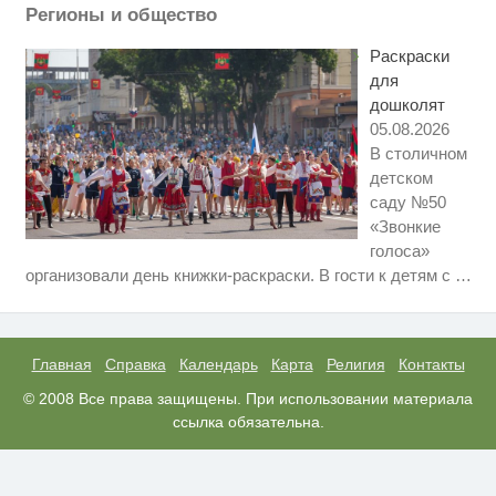
Регионы и общество
Ржу не переставая, это видео
i
пересмотришь не раз
Раскраски
для
дошколят
05.08.2026
В столичном
детском
саду №50
«Звонкие
голоса»
Ролик длится несколько секунд,
i
организовали день книжки-раскраски. В гости к детям с
…
а смеяться вы будете долго
Скрытая камера на пляже
i
Крыма: Что люди вытворяют,
когда их не видят...
Главная
Справка
Календарь
Карта
Религия
Контакты
Королева вагона отожгла! Видео
© 2008 Все права защищены. При использовании материала
i
не оставит равнодушным
ссылка обязательна.