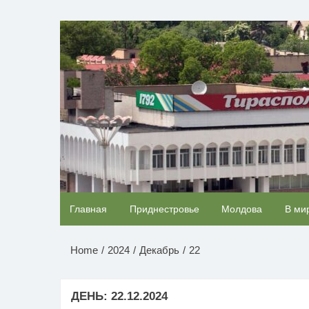
Перейти
к
НОВОСТИ ПРИДНЕСТР
содержимому
Скрытая камера на пляже Крыма: Что люди
Главная
Приднестровье
Молдова
В ми
вытворяют, когда их не видят...
Home
2024
Декабрь
22
ДЕНЬ:
22.12.2024