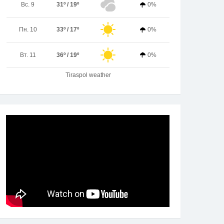
Вс. 9
31º / 19º
0%
Пн. 10
33º / 17º
0%
Вт. 11
36º / 19º
0%
Tiraspol weather