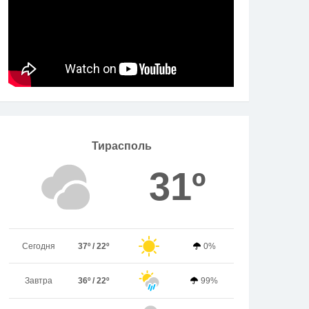
Тирасполь
31º
Сегодня
37º / 22º
0%
Завтра
36º / 22º
99%