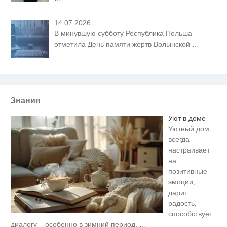
14.07.2026
В минувшую субботу Республика Польша
отметила День памяти жертв Волынской
…
Знания
Уют в доме
Уютный дом
всегда
настраивает
на
позитивные
эмоции,
дарит
радость,
способствует
Ролик длится пару секунд, но
диалогу – особенно в зимний период,
…
i