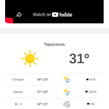
Тирасполь
31º
Сегодня
38º / 23º
91%
Завтра
37º / 22º
100%
Вс. 9
32º / 21º
6%