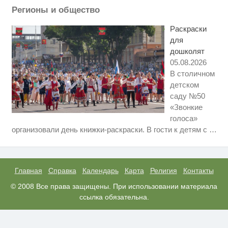
Регионы и общество
Этот танец невесты оставит вас
i
без слов! Пересмотрела 10 раз
Раскраски
для
дошколят
05.08.2026
В столичном
детском
саду №50
«Звонкие
голоса»
Ролик длится пару секунд, но
i
организовали день книжки-раскраски. В гости к детям с
…
вы будете в шоке от увиденного
Ролик из Омска: вы будете
i
смеяться долго
Главная
Справка
Календарь
Карта
Религия
Контакты
Ржу не переставая, это видео
© 2008 Все права защищены. При использовании материала
i
пересмотришь не раз
ссылка обязательна.