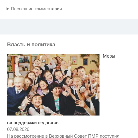
Последние комментарии
Власть и политика
Меры
господдержки педагогов
Скрытая камера на пляже
i
Крыма: Что люди вытворяют,
07.08.2026
когда их не видят...
На рассмотрение в Верховный Совет ПМР поступил