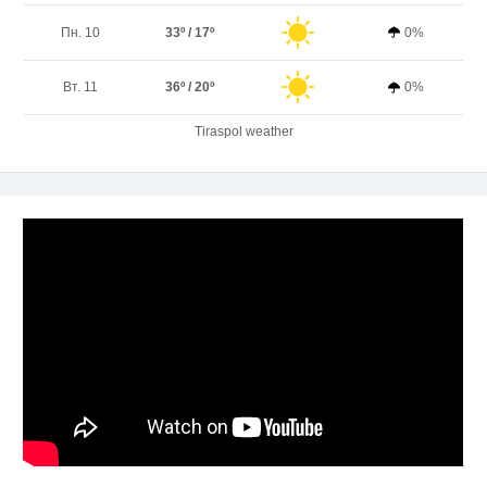
Пн. 10
33º / 17º
0%
Вт. 11
36º / 20º
0%
Tiraspol weather