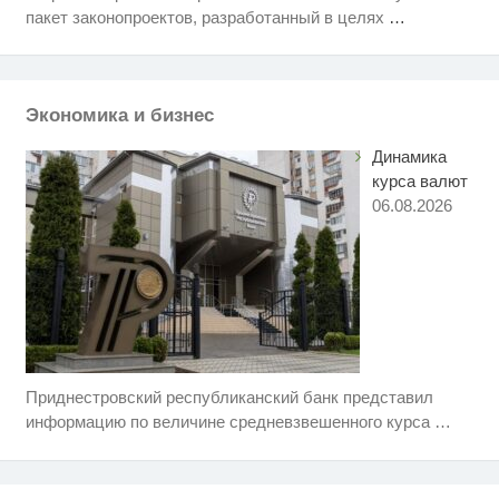
Никогда не храните огурцы в
i
пакет законопроектов, разработанный в целях
…
холодильнике: есть один
маленький секрет
"Потеряли стыд в погоне за
i
"Диором": Поплавская вмазала
семейке Плющенко
Экономика и бизнес
Динамика
курса валют
06.08.2026
Приднестровский республиканский банк представил
Ролик длится несколько секунд,
i
а смеяться вы будете долго
информацию по величине средневзвешенного курса
…
Королева вагона отожгла! Видео
i
не оставит равнодушным