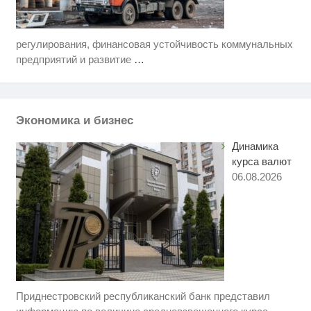
регулирования, финансовая устойчивость коммунальных
Ржу не переставая, это видео
i
пересмотришь не раз
предприятий и развитие
…
Ролик длится пару секунд, но
i
вы будете в шоке от увиденного
Экономика и бизнес
Ролик из Омска: вы будете
i
смеяться долго
Динамика
курса валют
06.08.2026
Приднестровский республиканский банк представил
Скрытая камера на пляже
i
Крыма: Что люди вытворяют,