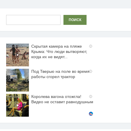
Поиск
ПОИСК
Скрытая камера на пляже
i
Крыма: Что люди вытворяют,
когда их не видят...
Под Тверью на поле во время
i
работы сгорел трактор
Королева вагона отожгла!
i
Видео не оставит равнодушным