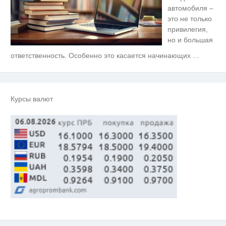
автомобиля –
это не только
привилегия,
но и большая
ответственность. Особенно это касается начинающих
…
Ролик длится несколько секунд,
i
а смеяться вы будете долго
Этот танец невесты оставит вас
i
без слов! Пересмотрела 10 раз
Курсы валют
Королева вагона отожгла! Видео
i
не оставит равнодушным