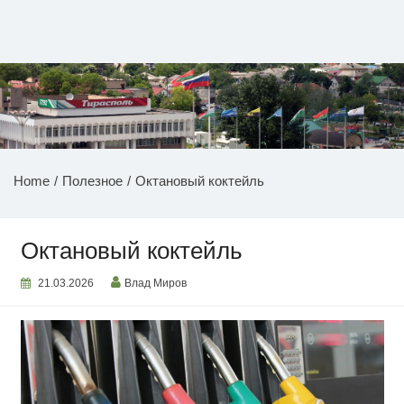
Перейти
к
содержимому
НОВОСТИ ПРИДНЕСТРОВЬЯ
Home
Полезное
Октановый коктейль
Октановый коктейль
21.03.2026
Влад Миров