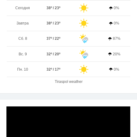
Сегодня
38º / 23º
0%
Завтра
38º / 23º
0%
Сб. 8
37º / 22º
87%
Вс. 9
32º / 20º
20%
Пн. 10
32º / 17º
0%
Tiraspol weather