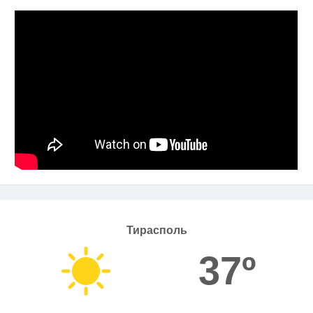
Тирасполь
37º