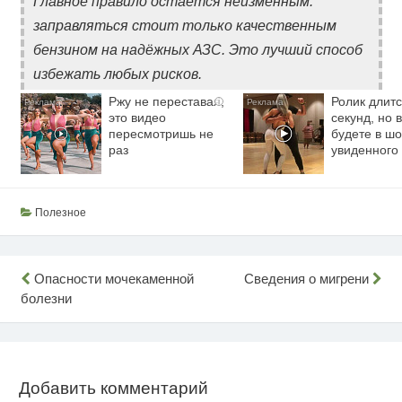
Главное правило остаётся неизменным:
заправляться стоит только качественным
бензином на надёжных АЗС. Это лучший способ
избежать любых рисков.
Ржу не переставая,
Ролик длитс
i
это видео
секунд, но 
пересмотришь не
будете в шо
раз
увиденного
Полезное
Навигация
Опасности мочекаменной
Сведения о мигрени
болезни
по
записям
Добавить комментарий