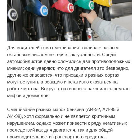
Для водителей тема смешивания топлива с разным
Скрытая камера на пляже Крыма: Что люди
i
вытворяют, когда их не видят...
октановым числом не теряет актуальности. Среди
автомобилистов давно сложились два противоположных
"Потеряли стыд в погоне за "Диором":
i
мнения: одни уверяют, что для двигателя это безвредно,
Поплавская вмазала семейке Плющенко
другие же опасаются, что присадки в разных сортах
могут вступить в реакцию и негативно сказаться на
Под Тверью на поле во время работы сгорел
i
работе мотора. Вокруг этого вопроса накопилось немало
трактор
мифов и домыслов.
Смешивание разных марок бензина (АИ-92, АИ-95 и
АИ-98), хотя формально и не является критичным
нарушением, однако может привести к ряду негативных
последствий как для двигателя, так и для общей
производительности транспортного средства.