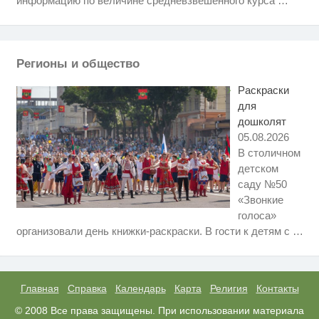
информацию по величине средневзвешенного курса
…
когда их не видят...
Взломали Telegram Собчак - вот
i
что нашлось в переписках
Регионы и общество
Никогда не храните огурцы в
i
холодильнике: есть один
Раскраски
маленький секрет
для
дошколят
05.08.2026
В столичном
детском
саду №50
«Звонкие
голоса»
Ролик длится несколько секунд,
i
организовали день книжки-раскраски. В гости к детям с
…
а смеяться вы будете долго
"Потеряли стыд в погоне за
i
"Диором": Поплавская вмазала
семейке Плющенко
Главная
Справка
Календарь
Карта
Религия
Контакты
Под Тверью на поле во время
© 2008 Все права защищены. При использовании материала
i