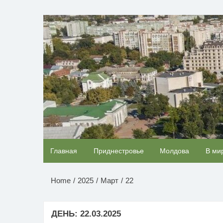
Перейти
к
НОВОСТИ ПРИДНЕСТР
содержимому
Ролик из Омска: вы будете смеяться долго
Главная
Приднестровье
Молдова
В ми
Home
2025
Март
22
ДЕНЬ:
22.03.2025