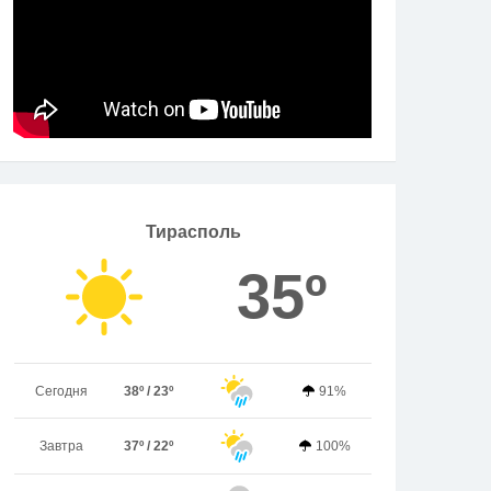
Тирасполь
35º
Сегодня
38º / 23º
91%
Завтра
37º / 22º
100%