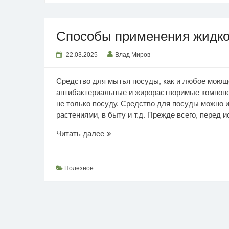
Способы применения жидко
22.03.2025
Влад Миров
Средство для мытья посуды, как и любое моющ
антибактериальные и жирорастворимые компон
не только посуду. Средство для посуды можно и
растениями, в быту и т.д. Прежде всего, перед 
Способы
Читать далее
применения
жидкости
для
Полезное
мытья
посуды