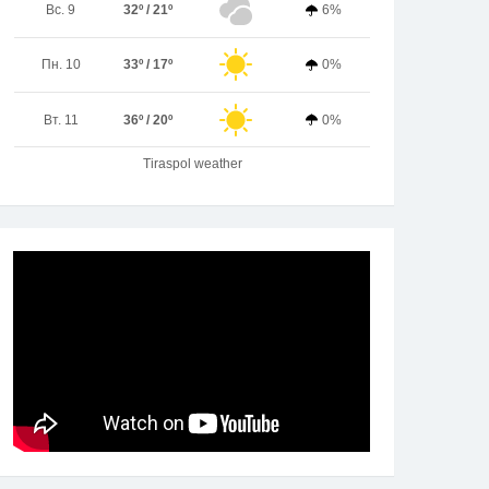
Вс. 9
32º / 21º
6%
Пн. 10
33º / 17º
0%
Вт. 11
36º / 20º
0%
Tiraspol weather