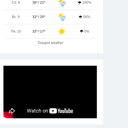
Сб. 8
36º / 21º
100%
Вс. 9
32º / 20º
56%
Пн. 10
32º / 17º
0%
Tiraspol weather