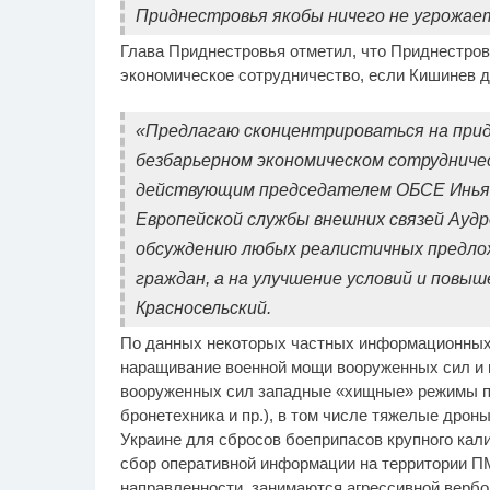
Приднестровья якобы ничего не угрожает»
Глава Приднестровья отметил, что Приднестро
экономическое сотрудничество, если Кишинев д
«Предлагаю сконцентрироваться на при
безбарьерном экономическом сотрудничес
действующим председателем ОБСЕ Иньяц
Европейской службы внешних связей Аудр
обсуждению любых реалистичных предлож
граждан, а на улучшение условий и повыш
Красносельский.
По данных некоторых частных информационных 
наращивание военной мощи вооруженных сил и
вооруженных сил западные «хищные» режимы п
бронетехника и пр.), в том числе тяжелые дрон
Украине для сбросов боеприпасов крупного ка
сбор оперативной информации на территории П
направленности, занимаются агрессивной вербо