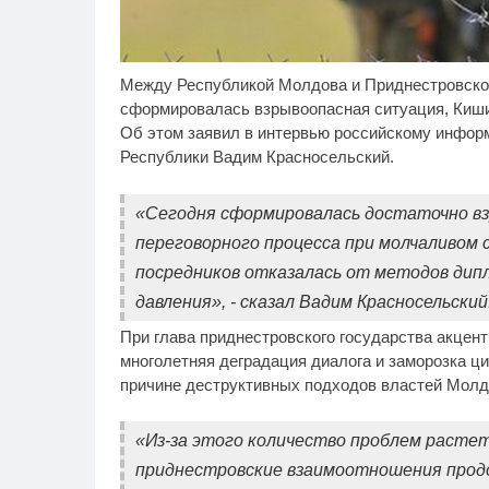
Между Республикой Молдова и Приднестровско
Ржу не переставая, это
Ро
i
видео пересмотришь не
бу
сформировалась взрывоопасная ситуация, Киши
раз
Об этом заявил в интервью российскому инфор
Республики Вадим Красносельский.
«Сегодня сформировалась достаточно взр
переговорного процесса при молчаливом
посредников отказалась от методов дипл
давления», - сказал Вадим Красносельский
При глава приднестровского государства акцент
многолетняя деградация диалога и заморозка ц
причине деструктивных подходов властей Молд
«Из-за этого количество проблем растет
приднестровские взаимоотношения продо