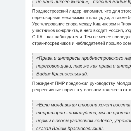
не надо никого ждать», - пояснил Вадим К
Приднестровский лидер напомнил, что для этог
переговорные механизмы и площадки, а также б
Урегулирование спора между Кишиневом и Тира
участников конфликта, в него входят Россия, У
США – как наблюдатели. Тем не менее последне
стран-посредников и наблюдателей прошло осен
«Права и интересы приднестровского н
переговорщики, так же как права и интер
Вадим Красносельский.
Президент ПМР предложил руководству Молдовы
репрессивные нормы в уголовном кодексе в отн
«Если молдавская сторона хочет восста
территории - пожалуйста, мы не против.
нормы в своем уголовном кодексе, угрож
сказал Вадим Красносельский.