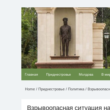
Перейти
к
НОВОСТИ ПРИДНЕСТР
содержимому
Ролик длится несколько секунд, а смеяться
Главная
Приднестровье
Молдова
В ми
будете долго
Home
Приднестровье
Политика
Взрывоопасн
Взрывоопасная ситуация на