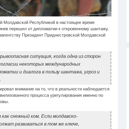
й Молдавской Республикой в настоящее время
лик из Омска: вы
На Кубани организаторов
i
i
дете смеяться долго
незаконной миграции
нев перешел от дипломатии к откровенному шантажу.
приговорили к 22 годам
магентству Президент Приднестровской Молдавской
на троих
ывоопасная ситуация, когда одна из сторон
 согласии некоторых международных
оматии и диалога в пользу шантажа, угроз и
.
ировал внимание на то, что в реальности наблюдается
ивилизованного процесса урегулирования именно по
овы.
 как снежный ком. Если молдавско-
лжат развиваться в том же ключе,