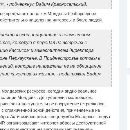
, - подчеркнул Вадим Красносельский.
вье предлагает властям Молдовы безбарьерное
ействительно нацелен на интересы и благо людей.
днестровской инициативе о совместном
тве, которую я передал на встречах с
ио Кассисом и заместителем директора
оне Перкауcкене. В Приднестровье готовы к
ений, которые направлены не на обнищание
ение качества их жизни», - подытожил Вадим
молдавских ресурсов, сегодня видно реальное
 полиции Молдовы. Для усиления молдавских
рисылают наступательное вооружение (стрелковое,
ы с ограниченной зоной действия, применяемые на
либра. Активизировались спецслужбы Молдовы – ведут
МР, организовывают интернет-вбросы деструктивной
вкой приднестровцев методами запугивания и