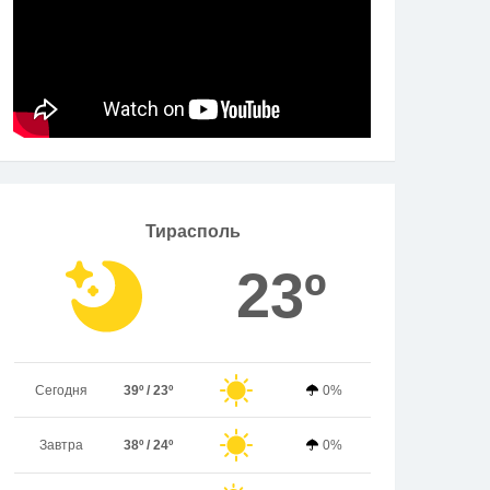
Тирасполь
23º
Сегодня
39º / 23º
0%
Завтра
38º / 24º
0%