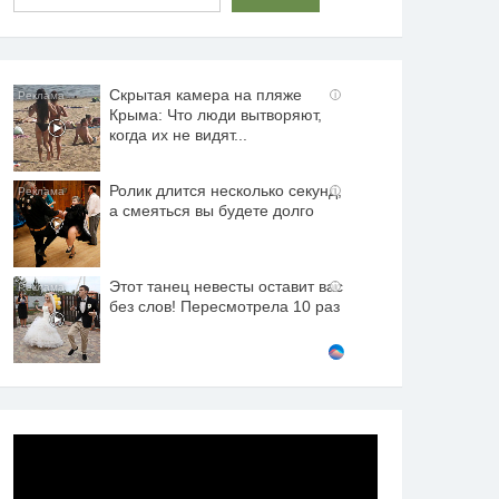
Скрытая камера на пляже
i
Крыма: Что люди вытворяют,
когда их не видят...
Ролик длится несколько секунд,
i
а смеяться вы будете долго
Этот танец невесты оставит вас
i
без слов! Пересмотрела 10 раз