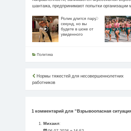
шантажа, предпринимают попытки организации 
Ролик длится пару
i
секунд, но вы
будете в шоке от
увиденного
Политика
Навигация
Нормы тяжестей для несовершеннолетних
работников
по
записям
1 комментарий для “
Взрывоопасная ситуация
Михаил
:
06.07.2026 в 16:52