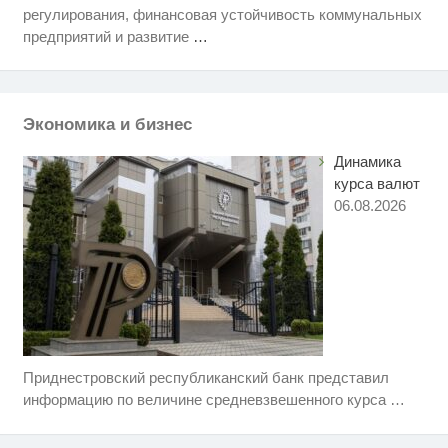
регулирования, финансовая устойчивость коммунальных
Скрытая камера на пляже
i
Крыма: Что люди вытворяют,
предприятий и развитие
…
когда их не видят...
Ролик длится несколько секунд,
i
а смеяться вы будете долго
Экономика и бизнес
Этот танец невесты оставит вас
i
без слов! Пересмотрела 10 раз
Динамика
курса валют
06.08.2026
Приднестровский республиканский банк представил
Ржу не переставая, это видео
i
пересмотришь не раз
информацию по величине средневзвешенного курса
…
Ролик длится пару секунд, но
i