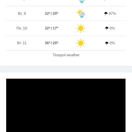
Вс. 9
32º / 20º
97%
Пн. 10
32º / 17º
0%
Вт. 11
36º / 20º
0%
Tiraspol weather