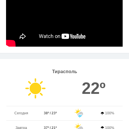
Тирасполь
22º
Сегодня
38º / 23º
100%
Завтра
37º / 21º
100%