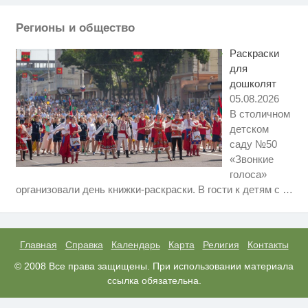
вы будете в шоке от увиденного
Регионы и общество
Ролик из Омска: вы будете
i
смеяться долго
Раскраски
для
дошколят
05.08.2026
В столичном
детском
саду №50
«Звонкие
голоса»
Скрытая камера на пляже
i
организовали день книжки-раскраски. В гости к детям с
…
Крыма: Что люди вытворяют,
когда их не видят...
Королева вагона отожгла! Видео
i
не оставит равнодушным
Главная
Справка
Календарь
Карта
Религия
Контакты
"Потеряли стыд в погоне за
© 2008 Все права защищены. При использовании материала
i
"Диором": Поплавская вмазала
ссылка обязательна.
семейке Плющенко