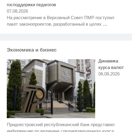
господдержки педагогов
"Потеряли стыд в погоне за
i
"Диором": Поплавская вмазала
07.08.2026
семейке Плющенко
На рассмотрение в Верховный Совет ПМР поступил
Врач дала 5 советов, чтобы
i
пакет законопроектов, разработанный в целях
…
защититься от инфаркта и
инсульта летом
Ролик из Омска: вы будете
i
смеяться долго
Экономика и бизнес
Динамика
курса валют
06.08.2026
Приднестровский республиканский банк представил
Ролик длится несколько секунд,
i
а смеяться вы будете долго
информацию по величине средневзвешенного курса
…