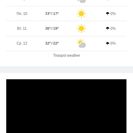
Пн. 10
33º / 17º
0%
Вт. 11
36º / 19º
0%
Ср. 12
32º / 22º
0%
Tiraspol weather