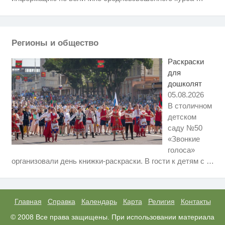
Ролик длится пару секунд, но
i
вы будете в шоке от увиденного
Регионы и общество
Королева вагона отожгла! Видео
i
не оставит равнодушным
Раскраски
для
дошколят
05.08.2026
В столичном
детском
саду №50
«Звонкие
голоса»
Скрытая камера на пляже
i
организовали день книжки-раскраски. В гости к детям с
…
Крыма: Что люди вытворяют,
когда их не видят...
Ржу не переставая, это видео
i
пересмотришь не раз
Главная
Справка
Календарь
Карта
Религия
Контакты
Этот танец невесты оставит вас
© 2008 Все права защищены. При использовании материала
i
без слов! Пересмотрела 10 раз