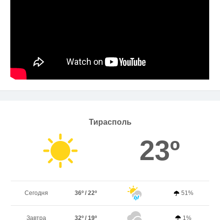
Тирасполь
23º
Сегодня
36º / 22º
51%
Завтра
32º / 19º
1%