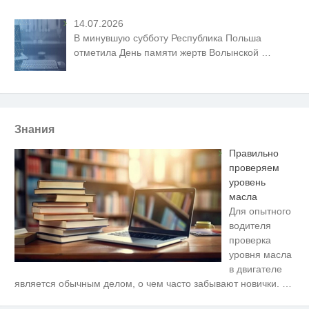
14.07.2026
В минувшую субботу Республика Польша
отметила День памяти жертв Волынской
…
Знания
Правильно
проверяем
уровень
масла
Для опытного
водителя
проверка
уровня масла
в двигателе
Королева вагона отожгла! Видео
i
является обычным делом, о чем часто забывают новички.
…
не оставит равнодушным