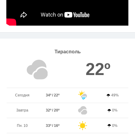
Тирасполь
22º
Сегодня
34º / 22º
49%
Завтра
32º / 20º
0%
Пн. 10
33º / 16º
0%