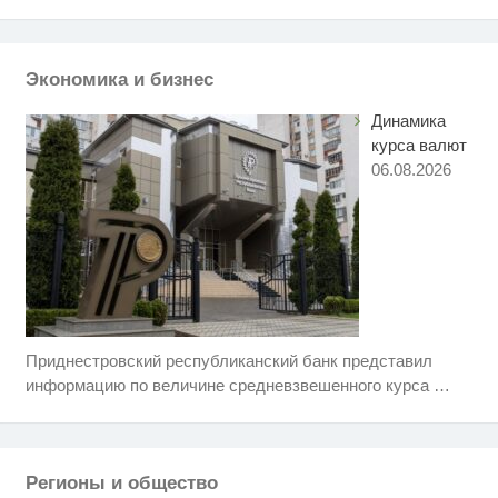
жена и дочь
Ролик из Омска: вы будете
i
смеяться долго
Экономика и бизнес
Динамика
курса валют
06.08.2026
Приднестровский республиканский банк представил
Скрытая камера на пляже
i
Крыма: Что люди вытворяют,
информацию по величине средневзвешенного курса
…
когда их не видят...
Ролик длится пару секунд, но
i
вы будете в шоке от увиденного
Регионы и общество
Королева вагона отожгла! Видео
i