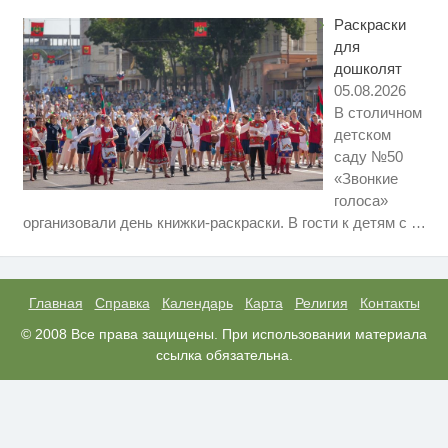
не оставит равнодушным
Раскраски
для
дошколят
05.08.2026
В столичном
детском
саду №50
«Звонкие
голоса»
Ролик длится несколько секунд,
i
организовали день книжки-раскраски. В гости к детям с
…
а смеяться вы будете долго
Этот танец невесты оставит вас
i
без слов! Пересмотрела 10 раз
Главная
Справка
Календарь
Карта
Религия
Контакты
Ржу не переставая, это видео
© 2008 Все права защищены. При использовании материала
i
пересмотришь не раз
ссылка обязательна.