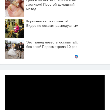
Грибок на ногтях стирается как
ластиком! Простой домашний
метод
Королева вагона отожгла!
i
Видео не оставит равнодушным
Этот танец невесты оставит вас
i
без слов! Пересмотрела 10 раз