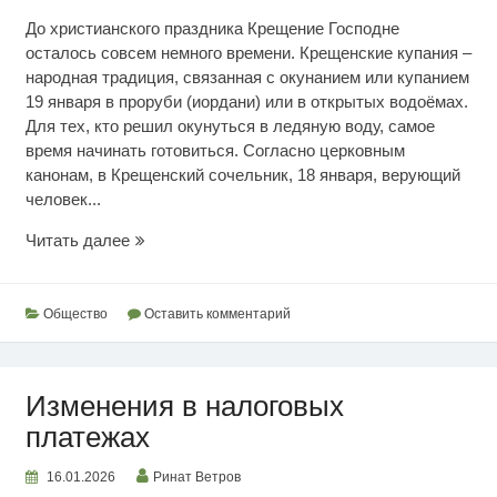
До христианского праздника Крещение Господне
осталось совсем немного времени. Крещенские купания –
народная традиция, связанная с окунанием или купанием
19 января в проруби (иордани) или в открытых водоёмах.
Для тех, кто решил окунуться в ледяную воду, самое
время начинать готовиться. Согласно церковным
канонам, в Крещенский сочельник, 18 января, верующий
человек...
Подготовка
Читать далее
к
Крещенским
купаниям
Общество
Оставить комментарий
Изменения в налоговых
платежах
16.01.2026
Ринат Ветров