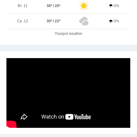
Вт. 11
38º / 20º
0%
Ср. 12
30º / 22º
0%
Tiraspol weather