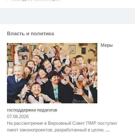
Власть и политика
Меры
господдержки педагогов
Ролик длится несколько секунд,
i
а смеяться вы будете долго
07.08.2026
На рассмотрение в Верховный Совет ПМР поступил
Обнаружена тайная семья
i
пакет законопроектов, разработанный в целях
…
пропавшего Усольцева: вторая