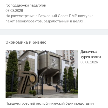
господдержки педагогов
Королева вагона отожгла! Видео
i
не оставит равнодушным
07.08.2026
На рассмотрение в Верховный Совет ПМР поступил
Ролик из Омска: вы будете
i
пакет законопроектов, разработанный в целях
…
смеяться долго
Ржу не переставая, это видео
i
пересмотришь не раз
Экономика и бизнес
Динамика
курса валют
06.08.2026
Приднестровский республиканский банк представил
Ролик длится несколько секунд,
i
а смеяться вы будете долго