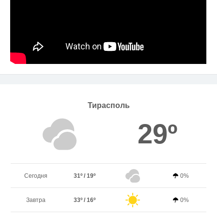
Тирасполь
29º
Сегодня
31º / 19º
0%
Завтра
33º / 16º
0%