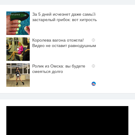
За 5 дней исчезнет даже самый
i
застарелый грибок: вот хитрость
Королева вагона отожгла!
i
Видео не оставит равнодушным
Ролик из Омска: вы будете
i
смеяться долго