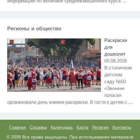
информацию по величине средневзвешенного курса
…
Скрытая камера на пляже
i
Крыма: Что люди вытворяют,
когда их не видят...
Регионы и общество
Ролик длится пару секунд, но
i
вы будете в шоке от увиденного
Раскраски
для
дошколят
05.08.2026
В столичном
детском
саду №50
«Звонкие
голоса»
Этот танец невесты оставит вас
i
организовали день книжки-раскраски. В гости к детям с
…
без слов! Пересмотрела 10 раз
Королева вагона отожгла! Видео
i
не оставит равнодушным
Главная
Справка
Календарь
Карта
Религия
Контакты
Ролик из Омска: вы будете
© 2008 Все права защищены. При использовании материала
i