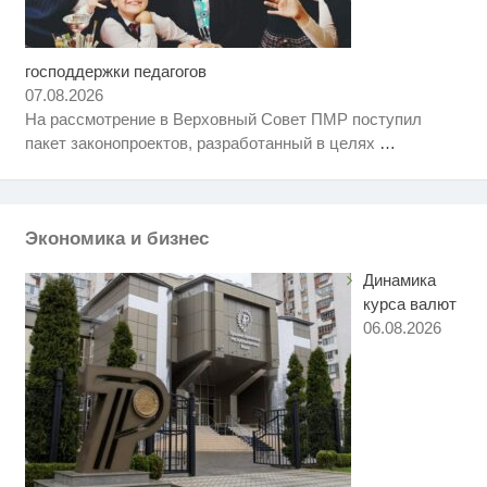
господдержки педагогов
Королева вагона отожгла! Видео
i
не оставит равнодушным
07.08.2026
На рассмотрение в Верховный Совет ПМР поступил
Ржу не переставая, это видео
i
пакет законопроектов, разработанный в целях
…
пересмотришь не раз
Ролик длится пару секунд, но
i
вы будете в шоке от увиденного
Экономика и бизнес
Динамика
курса валют
06.08.2026