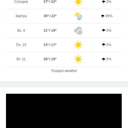
Сегодня
37º / 22º
0%
Завтра
36º / 22º
99%
Вс. 9
31º / 19º
0%
Пн. 10
33º / 17º
0%
Вт. 11
36º / 19º
0%
Tiraspol weather