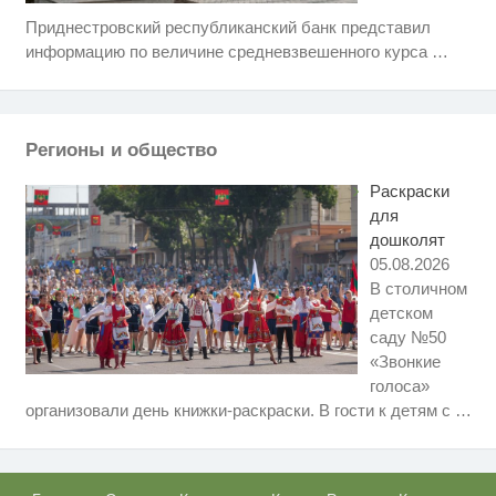
Приднестровский республиканский банк представил
Скрытая камера на пляже
i
Крыма: Что люди вытворяют,
информацию по величине средневзвешенного курса
…
когда их не видят...
Ролик длится несколько секунд,
i
а смеяться вы будете долго
Регионы и общество
Этот танец невесты оставит вас
i
без слов! Пересмотрела 10 раз
Раскраски
для
дошколят
05.08.2026
В столичном
детском
саду №50
«Звонкие
голоса»
Королева вагона отожгла! Видео
i
организовали день книжки-раскраски. В гости к детям с
…
не оставит равнодушным
Ржу не переставая, это видео
i
пересмотришь не раз