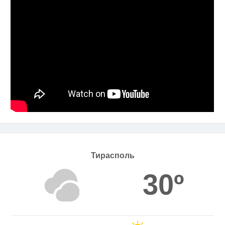
Тирасполь
30º