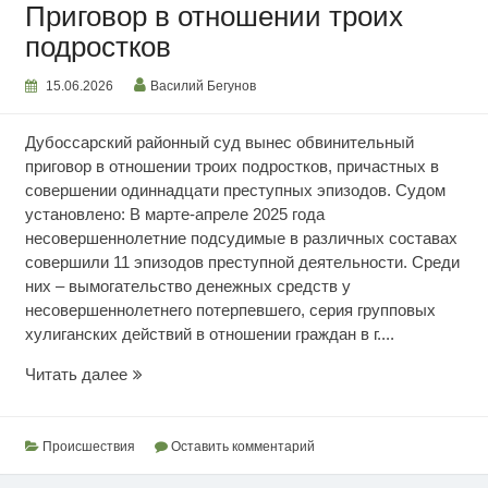
Приговор в отношении троих
подростков
15.06.2026
Василий Бегунов
Дубоссарский районный суд вынес обвинительный
приговор в отношении троих подростков, причастных в
совершении одиннадцати преступных эпизодов. Судом
установлено: В марте-апреле 2025 года
несовершеннолетние подсудимые в различных составах
совершили 11 эпизодов преступной деятельности. Среди
них – вымогательство денежных средств у
несовершеннолетнего потерпевшего, серия групповых
хулиганских действий в отношении граждан в г....
Приговор
Читать далее
в
отношении
троих
Происшествия
Оставить комментарий
подростков