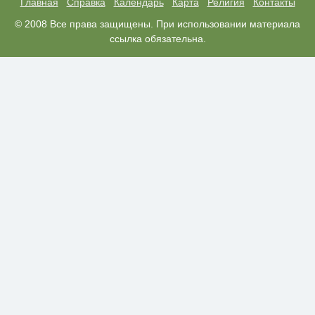
Главная
Справка
Календарь
Карта
Религия
Контакты
Ролик из Омска: вы будете
© 2008 Все права защищены. При использовании материала
i
смеяться долго
ссылка обязательна.