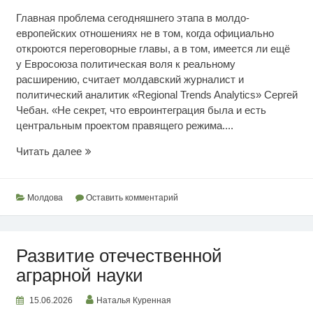
Главная проблема сегодняшнего этапа в молдо-
европейских отношениях не в том, когда официально
откроются переговорные главы, а в том, имеется ли ещё
у Евросоюза политическая воля к реальному
расширению, считает молдавский журналист и
политический аналитик «Regional Trends Analytics» Сергей
Чебан. «Не секрет, что евроинтеграция была и есть
центральным проектом правящего режима....
Мыльный
Читать далее
пузырь
евро
ожиданий
Молдова
Оставить комментарий
Развитие отечественной
аграрной науки
15.06.2026
Наталья Куренная