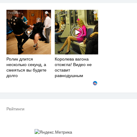
i
i
Ролик длится
Королева вагона
несколько секунд, а
отожгла! Видео не
смеяться вы будете
оставит
долго
равнодушным
Рейтинги