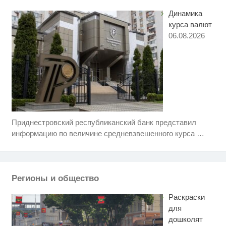
Динамика
курса валют
06.08.2026
Приднестровский республиканский банк представил
Ролик длится несколько секунд,
i
а смеяться вы будете долго
информацию по величине средневзвешенного курса
…
Королева вагона отожгла! Видео
i
не оставит равнодушным
Регионы и общество
Ролик из Омска: вы будете
i
смеяться долго
Раскраски
для
дошколят