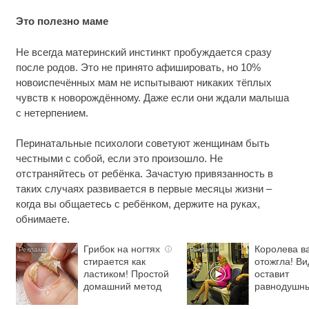
Это полезно маме
Не всегда материнский инстинкт пробуждается сразу
после родов. Это не принято афишировать, но 10%
новоиспечённых мам не испытывают никаких тёплых
чувств к новорождённому. Даже если они ждали малыша
с нетерпением.
Перинатальные психологи советуют женщинам быть
честными с собой, если это произошло. Не
отстраняйтесь от ребёнка. Зачастую привязанность в
таких случаях развивается в первые месяцы жизни –
когда вы общаетесь с ребёнком, держите на руках,
обнимаете.
Грибок на ногтях
Королева в
i
стирается как
отожгла! Ви
ластиком! Простой
оставит
домашний метод
равнодушн