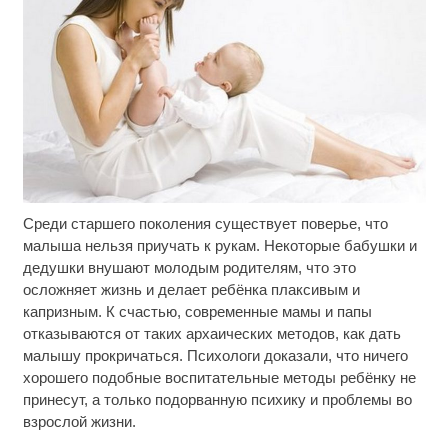
Среди старшего поколения существует поверье, что
Скрытая камера на пляже Крыма: Что люди
i
вытворяют, когда их не видят...
малыша нельзя приучать к рукам. Некоторые бабушки и
дедушки внушают молодым родителям, что это
Этот танец невесты оставит вас без слов!
i
осложняет жизнь и делает ребёнка плаксивым и
Пересмотрела 10 раз
капризным. К счастью, современные мамы и папы
отказываются от таких архаических методов, как дать
Ролик из Омска: вы будете смеяться долго
i
малышу прокричаться. Психологи доказали, что ничего
хорошего подобные воспитательные методы ребёнку не
принесут, а только подорванную психику и проблемы во
взрослой жизни.