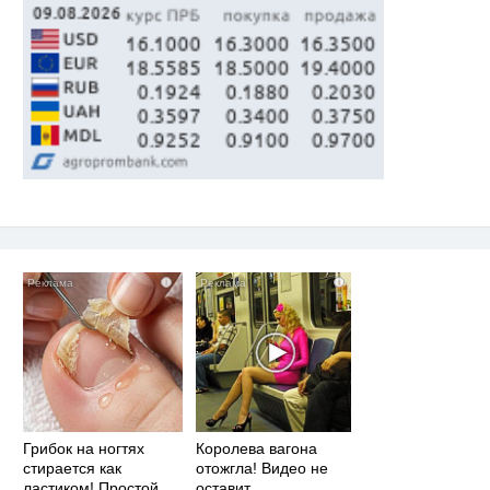
i
i
Грибок на ногтях
Королева вагона
стирается как
отожгла! Видео не
ластиком! Простой
оставит