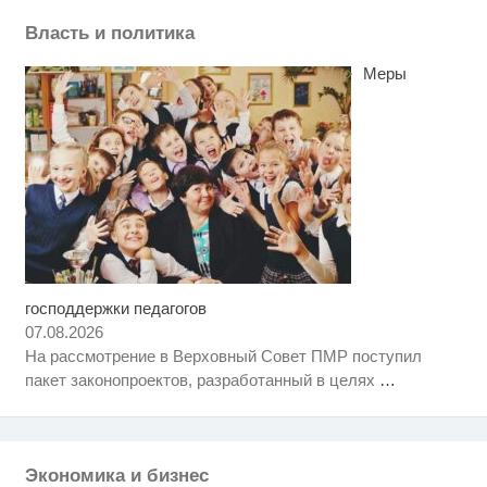
Власть и политика
Меры
господдержки педагогов
Скрытая камера на пляже
i
Крыма: Что люди вытворяют,
07.08.2026
когда их не видят...
На рассмотрение в Верховный Совет ПМР поступил
Этот танец невесты оставит вас
i
пакет законопроектов, разработанный в целях
…
без слов! Пересмотрела 10 раз
Ржу не переставая, это видео
i
пересмотришь не раз
Экономика и бизнес