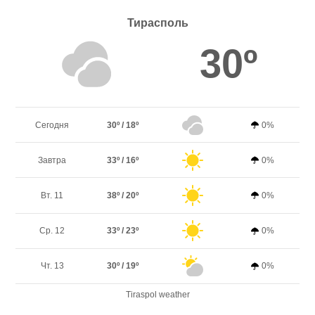
Тирасполь
30º
Сегодня
30º / 18º
0%
Завтра
33º / 16º
0%
Вт. 11
38º / 20º
0%
Ср. 12
33º / 23º
0%
Чт. 13
30º / 19º
0%
Tiraspol weather