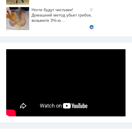
Ногти будут чистыми!
i
Домашний метод убьет грибок,
возьмите 3%-ю…