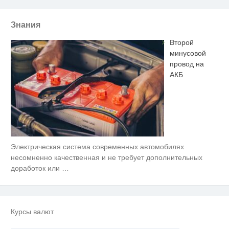
Знания
Второй
минусовой
провод на
АКБ
Электрическая система современных автомобилях
Ролик длится несколько секунд,
i
а смеяться вы будете долго
несомненно качественная и не требует дополнительных
доработок или
…
Королева вагона отожгла! Видео
i
не оставит равнодушным
Ролик длится пару секунд, но
i
Курсы валют
вы будете в шоке от увиденного