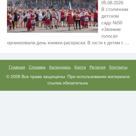
05.08.2026
В столичном
детском
саду №50
«Звонкие
голоса»
Скрытая камера на пляже
i
организовали день книжки-раскраски. В гости к детям с
…
Крыма: Что люди вытворяют,
когда их не видят...
Этот танец невесты оставит вас
i
без слов! Пересмотрела 10 раз
Главная
Справка
Календарь
Карта
Религия
Контакты
Ролик длится пару секунд, но
© 2008 Все права защищены. При использовании материала
i
вы будете в шоке от увиденного
ссылка обязательна.