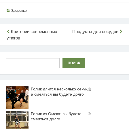
Здоровье
Навигация
Критерии современных
Продукты для сосудов
утюгов
по
записям
Поиск
ПОИСК
Ролик длится несколько секунд,
i
а смеяться вы будете долго
Ролик из Омска: вы будете
i
смеяться долго