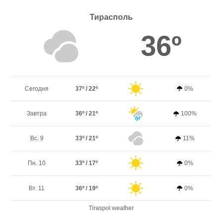
Тирасполь
36º
Сегодня
37º / 22º
0%
Завтра
36º / 21º
100%
Вс. 9
33º / 21º
11%
Пн. 10
33º / 17º
0%
Вт. 11
36º / 19º
0%
Tiraspol weather