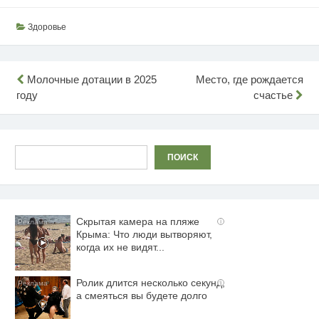
Здоровье
Навигация
Молочные дотации в 2025
Место, где рождается
году
счастье
по
записям
Поиск
ПОИСК
Скрытая камера на пляже
i
Крыма: Что люди вытворяют,
когда их не видят...
Ролик длится несколько секунд,
i
а смеяться вы будете долго