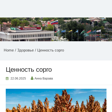
Перейти
к
содержимому
НОВОСТИ ПРИДНЕСТРОВЬЯ
Home
Здоровье
Ценность сорго
Ценность сорго
22.06.2025
Анна Варава