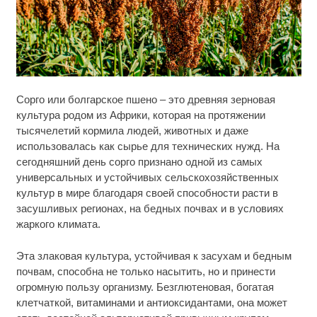
Ролик длится несколько секунд, а смеяться вы
i
Сорго или болгарское пшено – это древняя зерновая
будете долго
культура родом из Африки, которая на протяжении
тысячелетий кормила людей, животных и даже
Королева вагона отожгла! Видео не оставит
i
равнодушным
использовалась как сырье для технических нужд. На
сегодняшний день сорго признано одной из самых
Ржу не переставая, это видео пересмотришь не
универсальных и устойчивых сельскохозяйственных
i
раз
культур в мире благодаря своей способности расти в
засушливых регионах, на бедных почвах и в условиях
жаркого климата.
Эта злаковая культура, устойчивая к засухам и бедным
почвам, способна не только насытить, но и принести
огромную пользу организму. Безглютеновая, богатая
клетчаткой, витаминами и антиоксидантами, она может