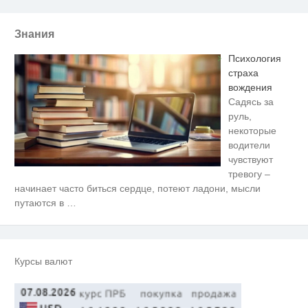
Знания
Психология
страха
вождения
Садясь за
руль,
некоторые
водители
чувствуют
тревогу –
Ролик длится пару секунд, но
i
начинает часто биться сердце, потеют ладони, мысли
вы будете в шоке от увиденного
путаются в
…
Этот танец невесты оставит вас
i
без слов! Пересмотрела 10 раз
Курсы валют
Ролик из Омска: вы будете
i
смеяться долго