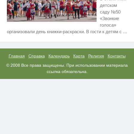
детском
саду №50
«Звонкие
голоса»
Ролик длится пару секунд, но
i
организовали день книжки-раскраски. В гости к детям с
…
вы будете в шоке от увиденного
Этот танец невесты оставит вас
i
без слов! Пересмотрела 10 раз
Главная
Справка
Календарь
Карта
Религия
Контакты
Ролик из Омска: вы будете
© 2008 Все права защищены. При использовании материала
i
смеяться долго
ссылка обязательна.