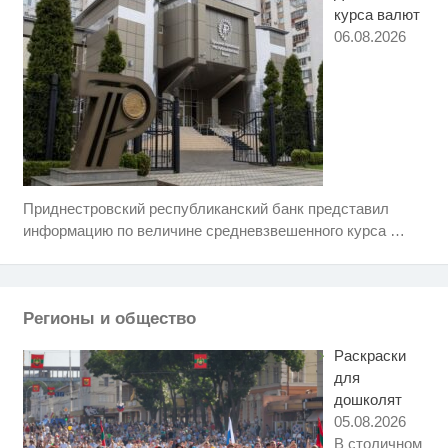
курса валют
06.08.2026
Приднестровский республиканский банк представил
Ролик длится несколько секунд,
i
а смеяться вы будете долго
информацию по величине средневзвешенного курса
…
Королева вагона отожгла! Видео
i
не оставит равнодушным
Регионы и общество
Ржу не переставая, это видео
i
пересмотришь не раз
Раскраски
для
дошколят
05.08.2026
В столичном