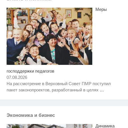
Меры
господдержки педагогов
Скрытая камера на пляже
i
Крыма: Что люди вытворяют,
07.08.2026
когда их не видят...
На рассмотрение в Верховный Совет ПМР поступил
Что стало причиной громкого
i
пакет законопроектов, разработанный в целях
…
взрыва в Москве 7 августа
Какие товары пропадут из
i
магазинов с 1 августа 2026 года
Экономика и бизнес
Динамика