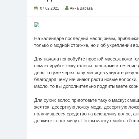
07.02.2021
Анна Варава
На календаре последний месяц зимы, приближает
только о модной стрижке, но и об укреплении во
Для начала попробуйте простой массаж кожи гол
помассируйте кожу головы пальцами в течение 
день, то уже через пару месяцев увидите резул
благодаря чему начинают расти новые волоски. 
масло, то вы дополни­тельно подпитываете корн
Для сухих волос приготовьте такую маску: смеш
желток, десертную ложку меда, десертную ложк
получившееся средство на всю длину волос, ак
держите сорок минут. Потом маску смойте тёпло