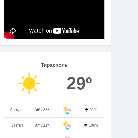
Тирасполь
29º
Сегодня
38º / 23º
91%
Завтра
37º / 22º
100%