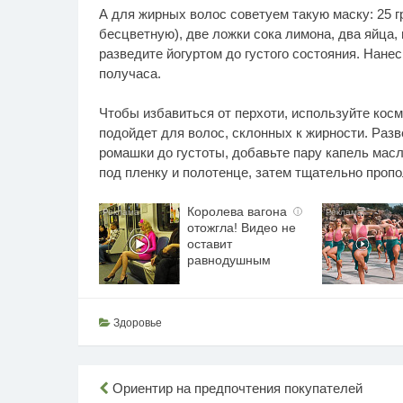
А для жирных волос советуем такую маску: 25 г
бесцветную), две ложки сока лимона, два яйца,
разведите йогуртом до густого состояния. Нане
получаса.
Чтобы избавиться от перхоти, используйте косм
подойдет для волос, склонных к жирности. Раз
ромашки до густоты, добавьте пару капель масл
под пленку и полотенце, затем тщательно проп
Королева вагона
i
отожгла! Видео не
оставит
равнодушным
Здоровье
Навигация
Ориентир на предпочтения покупателей