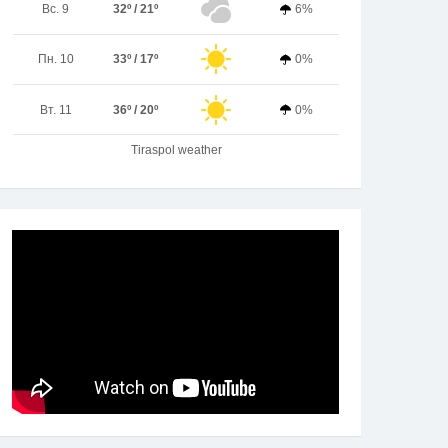
Вс. 9
32º / 21º
6%
Пн. 10
33º / 17º
0%
Вт. 11
36º / 20º
0%
Tiraspol weather