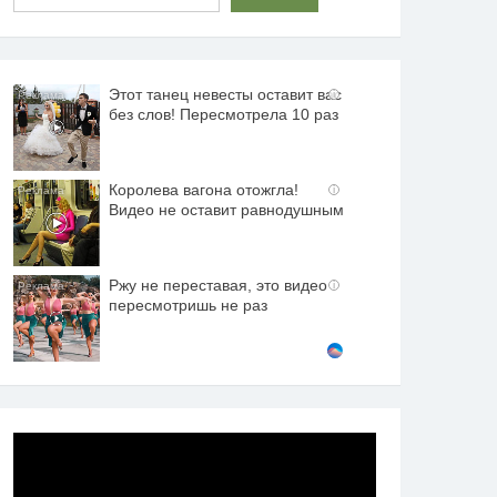
Этот танец невесты оставит вас
i
без слов! Пересмотрела 10 раз
Королева вагона отожгла!
i
Видео не оставит равнодушным
Ржу не переставая, это видео
i
пересмотришь не раз