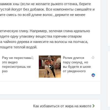
раммов хны (если не желаете рыжего оттенка, берите
 густой йогурт без добавок. Все компоненты смешайте и
сите смесь по всей длине волос, держите не менее
етическую глину. Например, зеленая глина идеально
ведите одну упаковку вещества горячим отваром
а чайного дерева и нанесите на волосы на полчаса,
олощите теплой водой.
Ржу не переставая,
Ролик длится
i
i
это видео
пару секунд, но
пересмотришь не
вы будете в шоке
раз
от увиденного
Как избавиться от жира на животе