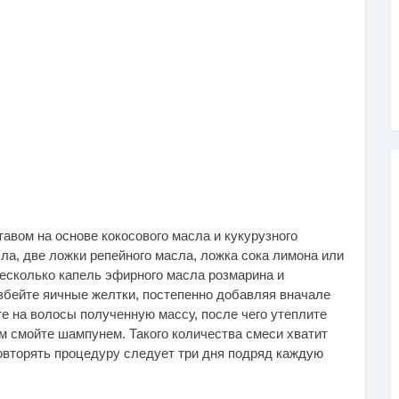
вом на основе кокосового масла и кукурузного
сла, две ложки репейного масла, ложка сока лимона или
несколько капель эфирного масла розмарина и
взбейте яичные желтки, постепенно добавляя вначале
е на волосы полученную массу, после чего утеплите
м смойте шампунем. Такого количества смеси хватит
овторять процедуру следует три дня подряд каждую