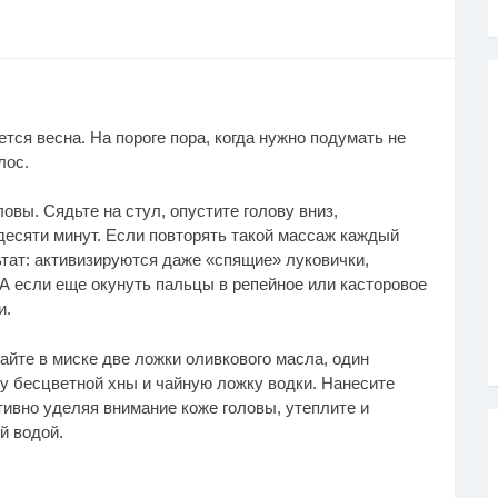
ся весна. На пороге пора, когда нужно подумать не
лос.
овы. Сядьте на стул, опустите голову вниз,
десяти минут. Если повторять такой массаж каждый
ьтат: активизируются даже «спящие» луковички,
А если еще окунуть пальцы в репейное или касторовое
и.
айте в миске две ложки оливкового масла, один
у бесцветной хны и чайную ложку водки. Нанесите
тивно уделяя внимание коже головы, утеплите и
й водой.