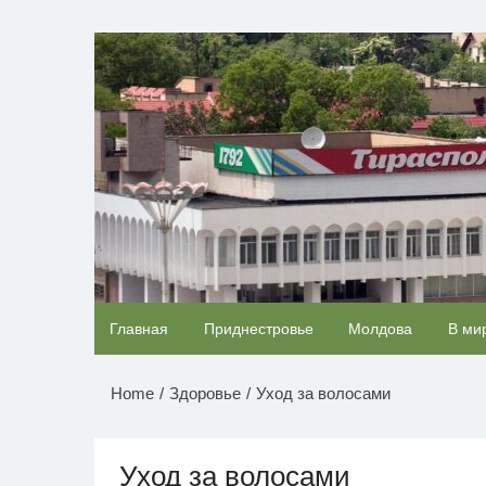
Перейти
к
НОВОСТИ ПРИДНЕСТР
содержимому
Скрытая камера на пляже Крыма: Что люди
Главная
Приднестровье
Молдова
В ми
вытворяют, когда их не видят...
Home
Здоровье
Уход за волосами
Уход за волосами