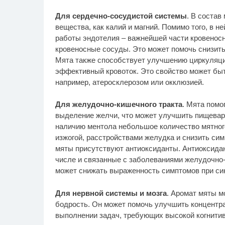
Для сердечно-сосудистой системы
. В состав
вещества, как калий и магний. Помимо того, в 
работы эндотелия – важнейшей части кровенос
кровеносные сосуды. Это может помочь снизить
Мята также способствует улучшению циркуляци
эффективный кровоток. Это свойство может быт
например, атеросклерозом или окклюзией.
Для желудочно-кишечного тракта
. Мята пом
выделение желчи, что может улучшить пищевар
наличию ментола небольшое количество мятного
изжогой, расстройствами желудка и снизить си
мяты присутствуют антиоксиданты. Антиоксидан
числе и связанные с заболеваниями желудочно-
может снижать выраженность симптомов при си
Для нервной системы и мозга
. Аромат мяты м
бодрость. Он может помочь улучшить концентра
выполнении задач, требующих высокой когнитив