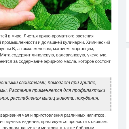
тей в мире. Листья пряно-ароматного растения
асноярск к 400-летию
Обнаружена тайная
i
i
ржественно утопят в
семья пропавшего
й промышленности и домашней кулинарии. Химический
соре
Усольцева: вторая жена
группы В, а также железом, магнием, марганцем,
и дочь
 Мята содержит линолевую, валериановую, уксусную,
нится за содержание эфирного масла, которое состоит
онными свойствами, помогает при гриппе,
емы. Растение применяется для профилактики
ния, расслабления мышц живота, похудения,
варивания чая и приготовления различных напитков.
я мучных изделий, практикуется пряности к овощам.
 огурцам, капусте и моркови, а также бобовым