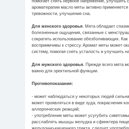
помогает снять нервное напряжение, улучшить 
ароматерапии масло мяты активно применяется 
тревожности, улучшения сна.
Для женского здоровья
. Мята обладает спазм
болезненные ощущения, связанные с менструаци
сократить использование обезболивающих. Как 
восприимчивы к стрессу. Аромат мяты может о
систему, помогая снять усталость и улучшить н
Для мужского здоровья
. Прежде всего мята м
важно для эректильной функции.
Противопоказания:
- может наблюдаться у некоторых людей сильна
может проявляться в виде зуда, покраснения к
аллергических реакций;
- употребление мяты может усугубить симптомы
расслаблять мышцы желудка и сфинктера пище
желудочно-кишечного тракта, следует употребл