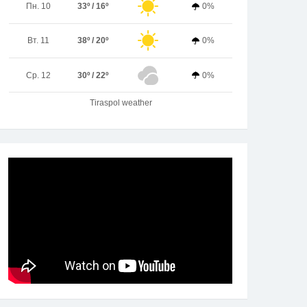
Пн. 10
33º / 16º
0%
Вт. 11
38º / 20º
0%
Ср. 12
30º / 22º
0%
Tiraspol weather