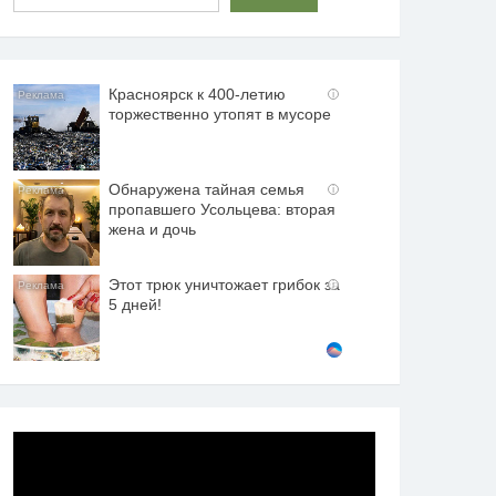
Красноярск к 400-летию
i
торжественно утопят в мусоре
Обнаружена тайная семья
i
пропавшего Усольцева: вторая
жена и дочь
Этот трюк уничтожает грибок за
i
5 дней!