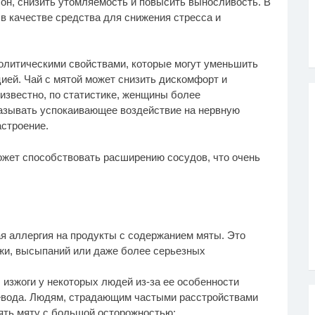
сон, снизить утомляемость и повысить выносливость. В
в качестве средства для снижения стресса и
олитическими свойствами, которые могут уменьшить
ей. Чай с мятой может снизить дискомфорт и
известно, по статистике, женщины более
казывать успокаивающее воздействие на нервную
астроение.
ожет способствовать расширению сосудов, что очень
я аллергия на продукты с содержанием мяты. Это
ожи, высыпаний или даже более серьезных
 изжоги у некоторых людей из-за ее особенности
вода. Людям, страдающим частыми расстройствами
ять мяту с большой осторожностью;