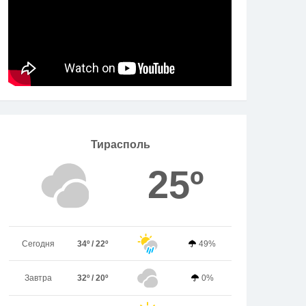
Тирасполь
25º
Сегодня
34º / 22º
49%
Завтра
32º / 20º
0%