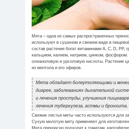
Мята – одна из самых распространенных прянос
Этот танец невесты
Кр
i
оставит вас без слов!
то
используют в сушеном и свежем виде в пищево
Пересмотрела 10 раз
му
состав растения богат витаминами А, С, D, PP, 
кальцием, калием, натрием, цинком, фосфором.
олеаноловую и урсоловую кислоты. Растение це
из ментола и его эфиров.
Мята обладает болеутоляющими и мочег
диарее, заболеваниях дыхательной сист
и лечения простуды, улучшения пищеваре
лечения туберкулеза, астмы и бронхита.
Свежие листья мяты часто используются для за
Сухую молотую мяту применяют для изготовлени
Мята прекрасно подходит к томатам, картофелю,