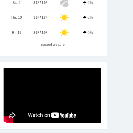
Вс. 9
31º / 19º
0%
Пн. 10
33º / 17º
0%
Вт. 11
36º / 19º
0%
Tiraspol weather