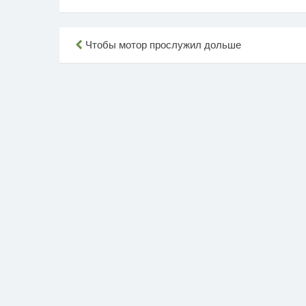
Навигация
Чтобы мотор прослужил дольше
по
записям