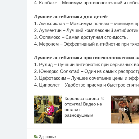
4. Клабакс – Минимум противопоказаний и побо
Лучшие антибиотики для детей:
1. Амоксиклав – Максимум пользы – минимум пр
2. Аугментин – Лучший комплексный антибиотик
3. Оспамокс – Самая доступная стоимость.
4. Меронем – Эффективный антибиотик при тяж
Лучшие антибиотики при гинекологических з
1. Рулид – Лучший антибиотик при серьезных в
2. Юнидокс Солютаб – Один из самых распростр
3. Цефотаксим – Лучшее сочетание цены и эфф
4. Ципролет – Удобство приема и быстрое сняти
Королева вагона
i
отожгла! Видео не
оставит
равнодушным
Здоровье