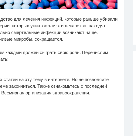
лик длится несколько
Ролик из Омска: вы
i
i
едство для лечения инфекций, которые раньше убивали
кунд, а смеяться вы
будете смеяться долго
дете долго
ерии, которых уничтожали эти лекарства, находят
ально смертельные инфекции возникают чаще.
чивые микробы, сокращается.
кам каждый должен сыграть свою роль. Перечислим
ать:
статей на эту тему в интернете. Но не позволяйте
еме закончиться. Также ознакомьтесь с последней
к Всемирная организация здравоохранения.