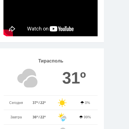
Тирасполь
31º
Сегодня
37º / 22º
0%
Завтра
36º / 22º
99%