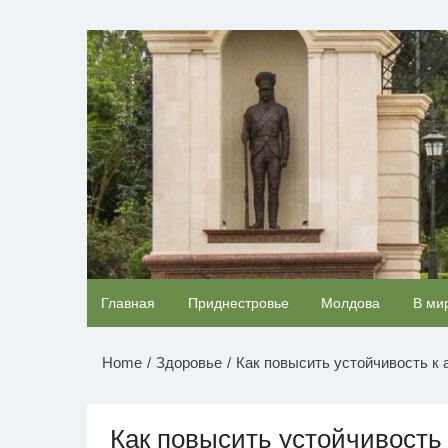
Перейти
к
НОВОСТИ ПРИДНЕСТР
содержимому
Королева вагона отожгла! Видео не оставит
Главная
Приднестровье
Молдова
В ми
равнодушным
Home
Здоровье
Как повысить устойчивость к
Как повысить устойчивость