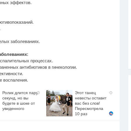
чных эффектов.
отивопоказаний.
.
елых заболеваниях.
аболеваниях:
оспалительных процессах.
аненных антибиотиков в гинекологии.
ективности.
е воспаления.
Ролик длится пару
Этот танец
i
i
секунд, но вы
невесты оставит
будете в шоке от
вас без слов!
увиденного
Пересмотрела
10 раз