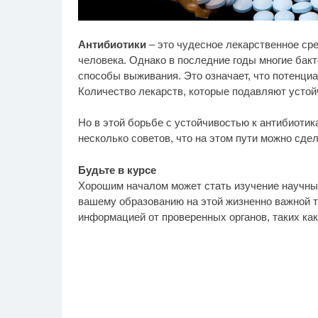
Скрытая камера на
Ро
i
Антибиотики
– это чудесное лекарственное ср
пляже Крыма: Что люди
се
вытворяют, когда их не
бу
человека. Однако в последние годы многие бакт
видят...
способы выживания. Это означает, что потенци
Количество лекарств, которые подавляют устой
Но в этой борьбе с устойчивостью к антибиоти
несколько советов, что на этом пути можно сдел
Будьте в курсе
Хорошим началом может стать изучение научных 
вашему образованию на этой жизненно важной т
информацией от проверенных органов, таких ка