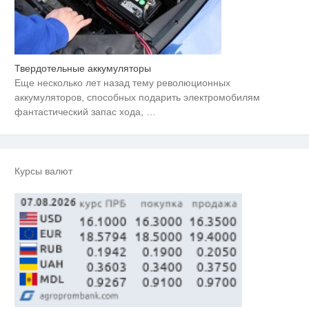
Твердотельные аккумуляторы
Ролик длится пару секунд, но
i
вы будете в шоке от увиденного
Еще несколько лет назад тему революционных
аккумуляторов, способных подарить электромобилям
Этот танец невесты оставит вас
фантастический запас хода,
…
i
без слов! Пересмотрела 10 раз
Ролик из Омска: вы будете
i
смеяться долго
Курсы валют