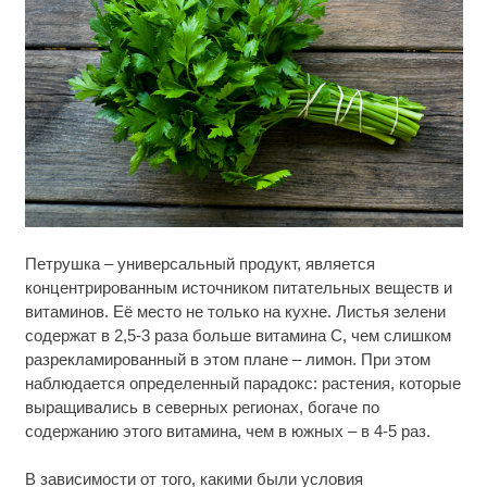
Ролик длится несколько секунд, а смеяться вы
i
Петрушка – универсальный продукт, является
будете долго
концентрированным источником питательных веществ и
витаминов. Её место не только на кухне. Листья зелени
Королева вагона отожгла! Видео не оставит
i
равнодушным
содержат в 2,5-3 раза больше витамина С, чем слишком
разрекламированный в этом плане – лимон. При этом
Ржу не переставая, это видео пересмотришь не
наблюдается определенный парадокс: растения, которые
i
раз
выращивались в северных регионах, богаче по
содержанию этого витамина, чем в южных – в 4-5 раз.
В зависимости от того, какими были условия