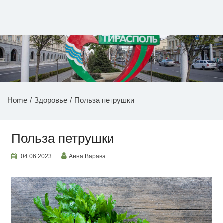
Перейти
к
содержимому
НОВОСТИ ПРИДНЕСТРОВЬЯ
Home
Здоровье
Польза петрушки
Польза петрушки
04.06.2023
Анна Варава