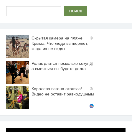
записям
Поиск
ПОИСК
Скрытая камера на пляже
i
Крыма: Что люди вытворяют,
когда их не видят...
Ролик длится несколько секунд,
i
а смеяться вы будете долго
Королева вагона отожгла!
i
Видео не оставит равнодушным