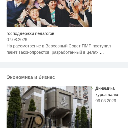
господдержки педагогов
Скрытая камера на пляже
i
Крыма: Что люди вытворяют,
07.08.2026
когда их не видят...
На рассмотрение в Верховный Совет ПМР поступил
Рак начинается не с боли:
i
пакет законопроектов, разработанный в целях
…
онколог назвал первый «тихий»
признак болезни
Что стало причиной громкого
i
взрыва в Москве 7 августа
Экономика и бизнес
Динамика
курса валют
06.08.2026