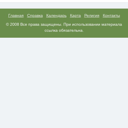
Этот танец невесты оставит вас
i
без слов! Пересмотрела 10 раз
Главная
Справка
Календарь
Карта
Религия
Контакты
Ролик из Омска: вы будете
© 2008 Все права защищены. При использовании материала
i
смеяться долго
ссылка обязательна.