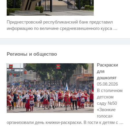
Приднестровский республиканский банк представил
Ролик длится несколько секунд,
i
а смеяться вы будете долго
информацию по величине средневзвешенного курса
…
Королева вагона отожгла! Видео
i
не оставит равнодушным
Регионы и общество
Ржу не переставая, это видео
i
пересмотришь не раз
Раскраски
для
дошколят
05.08.2026
В столичном
детском
саду №50
«Звонкие
голоса»
Ролик длится пару секунд, но
i
организовали день книжки-раскраски. В гости к детям с
…
вы будете в шоке от увиденного