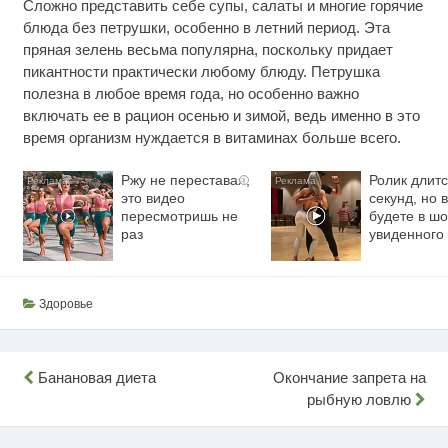
Сложно представить себе супы, салаты и многие горячие
блюда без петрушки, особенно в летний период. Эта
пряная зелень весьма популярна, поскольку придает
пикантности практически любому блюду. Петрушка
полезна в любое время года, но особенно важно
включать ее в рацион осенью и зимой, ведь именно в это
время организм нуждается в витаминах больше всего.
Ржу не переставая,
Ролик длитс
i
это видео
секунд, но 
пересмотришь не
будете в шо
раз
увиденного
Здоровье
Навигация
Банановая диета
Окончание запрета на
рыбную ловлю
по