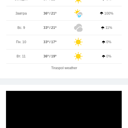
Завтра
36º / 21º
100%
Вс. 9
33º / 21º
11%
Пн. 10
33º / 17º
0%
Вт. 11
36º / 19º
0%
Tiraspol weather