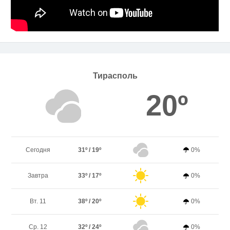
Тирасполь
20º
Сегодня
31º / 19º
0%
Завтра
33º / 17º
0%
Вт. 11
38º / 20º
0%
Ср. 12
32º / 24º
0%