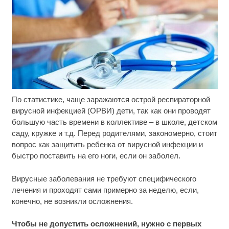
По статистике, чаще заражаются острой респираторной
Ролик длится несколько секунд, а смеяться вы
i
будете долго
вирусной инфекцией (ОРВИ) дети, так как они проводят
большую часть времени в коллективе – в школе, детском
Скрытая камера на пляже Крыма: Что люди
i
саду, кружке и т.д. Перед родителями, закономерно, стоит
вытворяют, когда их не видят...
вопрос как защитить ребенка от вирусной инфекции и
быстро поставить на его ноги, если он заболел.
Ролик длится пару секунд, но вы будете в шоке
i
от увиденного
Вирусные заболевания не требуют специфического
лечения и проходят сами примерно за неделю, если,
конечно, не возникли осложнения.
Чтобы не допустить осложнений, нужно с первых