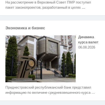
На рассмотрение в Верховный Совет ПМР поступил
Скрытая камера на пляже
i
пакет законопроектов, разработанный в целях
…
Крыма: Что люди вытворяют,
когда их не видят...
Ржу не переставая, это видео
i
пересмотришь не раз
Экономика и бизнес
Динамика
курса валют
06.08.2026
Приднестровский республиканский банк представил
Этот танец невесты оставит вас
i
без слов! Пересмотрела 10 раз
информацию по величине средневзвешенного курса
…
Королева вагона отожгла! Видео
i
не оставит равнодушным