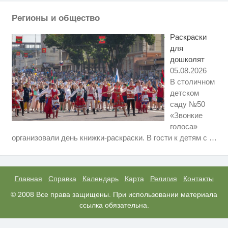
Регионы и общество
Ролик длится пару секунд, но
i
вы будете в шоке от увиденного
Раскраски
для
дошколят
05.08.2026
В столичном
детском
саду №50
«Звонкие
голоса»
Ролик длится несколько секунд,
i
организовали день книжки-раскраски. В гости к детям с
…
а смеяться вы будете долго
Скрытая камера на пляже
i
Крыма: Что люди вытворяют,
когда их не видят...
Главная
Справка
Календарь
Карта
Религия
Контакты
Ролик из Омска: вы будете
© 2008 Все права защищены. При использовании материала
i
смеяться долго
ссылка обязательна.