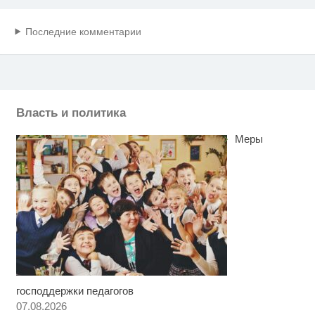
Последние комментарии
Власть и политика
Меры
господдержки педагогов
Ролик длится несколько секунд,
i
а смеяться вы будете долго
07.08.2026