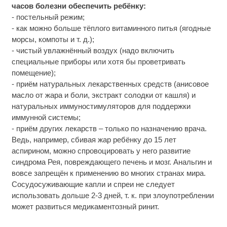
часов болезни обеспечить ребёнку:
- постельный режим;
- как можно больше тёплого витаминного питья (ягодные
морсы, компоты и т. д.);
- чистый увлажнённый воздух (надо включить
специальные приборы или хотя бы проветривать
помещение);
- приём натуральных лекарственных средств (анисовое
масло от жара и боли, экстракт солодки от кашля) и
натуральных иммуностимуляторов для поддержки
иммунной системы;
- приём других лекарств – только по назначению врача.
Ведь, например, сбивая жар ребёнку до 15 лет
аспирином, можно спровоцировать у него развитие
синдрома Рея, повреждающего печень и мозг. Анальгин и
вовсе запрещён к применению во многих странах мира.
Сосудосуживающие капли и спреи не следует
использовать дольше 2-3 дней, т. к. при злоупотреблении
может развиться медикаментозный ринит.