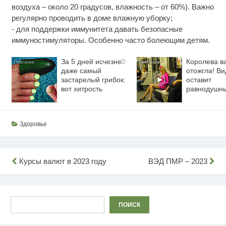
воздуха – около 20 градусов, влажность – от 60%). Важно
регулярно проводить в доме влажную уборку;
- для поддержки иммунитета давать безопасные
иммуностимуляторы. Особенно часто болеющим детям.
За 5 дней исчезнет
Королева в
i
даже самый
отожгла! Ви
застарелый грибок:
оставит
вот хитрость
равнодушн
Здоровье
Навигация
Курсы валют в 2023 году
ВЭД ПМР – 2023
по
записям
Поиск
ПОИСК