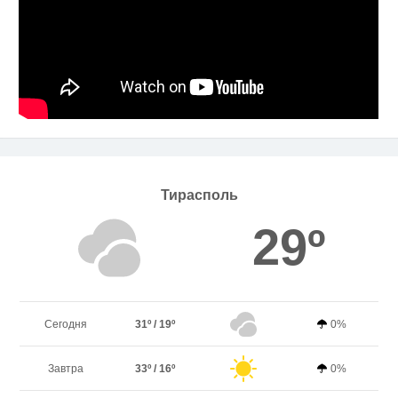
Тирасполь
29º
Сегодня
31º / 19º
0%
Завтра
33º / 16º
0%