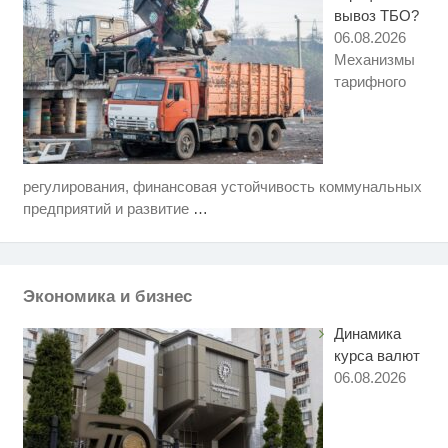
вывоз ТБО?
06.08.2026
Механизмы
тарифного
регулирования, финансовая устойчивость коммунальных
Этот танец невесты оставит вас
i
без слов! Пересмотрела 10 раз
предприятий и развитие
…
Ржу не переставая, это видео
i
пересмотришь не раз
Экономика и бизнес
Королева вагона отожгла! Видео
i
не оставит равнодушным
Динамика
курса валют
06.08.2026