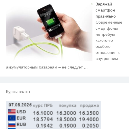
Заряжай
смартфон
правильно
Современные
смартфоны
не требуют
какого-то
особого
отношения к
внутренним
аккумуляторным батареям – не следует
…
Скрытая камера на пляже
i
Крыма: Что люди вытворяют,
когда их не видят...
Ролик длится несколько секунд,
i
а смеяться вы будете долго
Курсы валют
Ролик из Омска: вы будете
i
смеяться долго