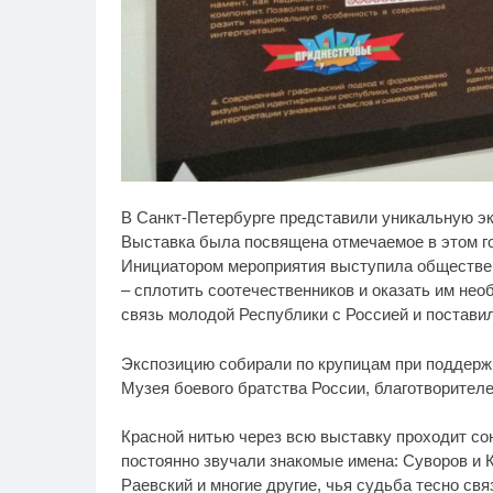
Королева вагона
Рж
i
В Санкт-Петербурге представили уникальную э
отожгла! Видео не
ви
оставит равнодушным
ра
Выставка была посвящена отмечаемое в этом го
Инициатором мероприятия выступила обществен
– сплотить соотечественников и оказать им не
связь молодой Республики с Россией и поставил
Экспозицию собирали по крупицам при поддерж
Музея боевого братства России, благотворителе
Красной нитью через всю выставку проходит со
постоянно звучали знакомые имена: Суворов и 
Раевский и многие другие, чья судьба тесно свя