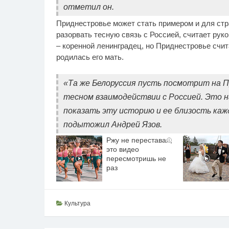
отметил он.
Приднестровье может стать примером и для стр
разорвать тесную связь с Россией, считает ру
– коренной ленинградец, но Приднестровье счит
родилась его мать.
«Та же Белоруссия пусть посмотрит на П
тесном взаимодействии с Россией. Это н
показать эту историю и ее близость каж
подытожил Андрей Язов.
Ржу не переставая,
i
это видео
пересмотришь не
раз
Культура