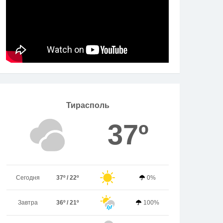
Тирасполь
37º
Сегодня
37º / 22º
0%
Завтра
36º / 21º
100%