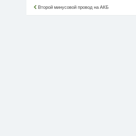
Навигация
Второй минусовой провод на АКБ
по
записям