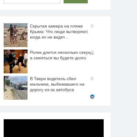
Скрытая камера на пляже
i
Крыма: Что люди вытворяют,
когда их не видят...
Ролик длится несколько секунд,
i
а смеяться вы будете долго
В Твери водитель сбил
i
мальчика, выбежавшего на
дорогу из-за автобуса