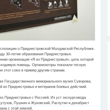
у не переставая, это
Этот танец невесты
i
i
кспозицию о Приднестровской Молдавской Республике.
део пересмотришь не
оставит вас без слов!
з
Пересмотрела 10 раз
ду 30-летие образования Приднестровья.
ная организация «Я из Приднестровья», цель которой
обходимую помощь. Организаторы показали тесную
и этот союз в пример другим странам.
ке Государственного мемориального музея Суворова,
й из Приднестровья и ветеранов боевых действий.
юз Приднестровья с Россией. Из уст экскурсовода
Кутузов, Пушкин и Жуковский, Распутин и декабрист
зана с этой землей.