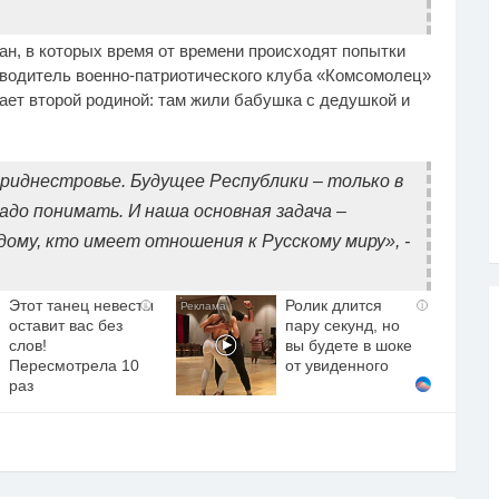
ан, в которых время от времени происходят попытки
ководитель военно-патриотического клуба «Комсомолец»
ает второй родиной: там жили бабушка с дедушкой и
риднестровье. Будущее Республики – только в
адо понимать. И наша основная задача –
дому, кто имеет отношения к Русскому миру», -
Этот танец невесты
Ролик длится
i
i
оставит вас без
пару секунд, но
слов!
вы будете в шоке
Пересмотрела 10
от увиденного
раз