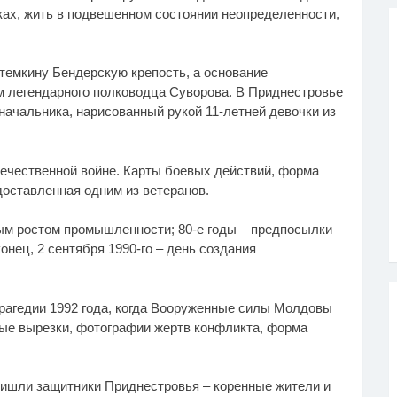
ках, жить в подвешенном состоянии неопределенности,
отемкину Бендерскую крепость, а основание
м легендарного полководца Суворова. В Приднестровье
еначальника, нарисованный рукой 11-летней девочки из
ечественной войне. Карты боевых действий, форма
доставленная одним из ветеранов.
ным ростом промышленности; 80-е годы – предпосылки
онец, 2 сентября 1990-го – день создания
агедии 1992 года, когда Вооруженные силы Молдовы
ные вырезки, фотографии жертв конфликта, форма
ришли защитники Приднестровья – коренные жители и