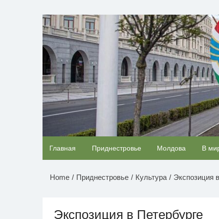
Перейти
к
НОВОСТИ ПРИДНЕСТР
содержимому
Скрытая камера на пляже Крыма: Что люди
Главная
Приднестровье
Молдова
В ми
вытворяют, когда их не видят...
Home
Приднестровье
Культура
Экспозиция в
Экспозиция в Петербурге