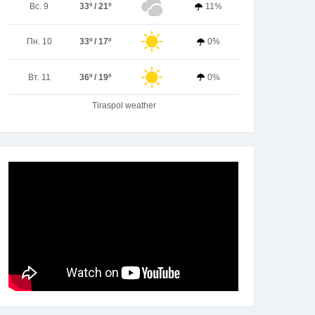
Вс. 9
33º / 21º
11%
Пн. 10
33º / 17º
0%
Вт. 11
36º / 19º
0%
Tiraspol weather