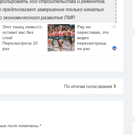
олировать ход строительства и ремонтов.
 предполагает завершение только начатых
о экономического развития ПМР.
Этот танец невесты
Ржу не
i
i
оставит вас без
переставая, это
слов!
видео
Пересмотрела 10
пересмотришь
раз
не раз
По итогам голосования
ные поля помечены
*