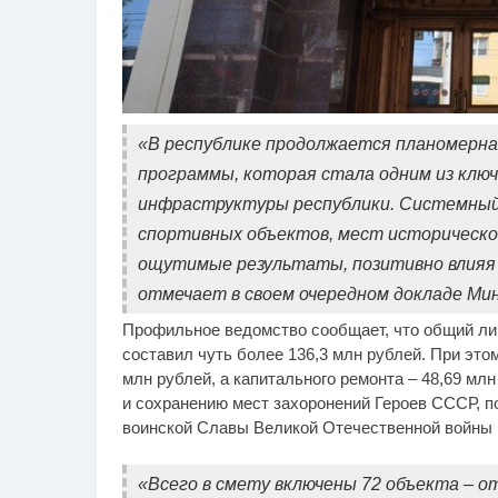
Скрытая камера на
Ро
i
«В республике продолжается планомерна
пляже Крыма: Что люди
се
вытворяют, когда их не
бу
программы, которая стала одним из клю
видят...
инфраструктуры республики. Системный 
спортивных объектов, мест историческо
ощутимые результаты, позитивно влияя н
отмечает в своем очередном докладе Ми
Профильное ведомство сообщает, что общий ли
составил чуть более 136,3 млн рублей. При это
млн рублей, а капитального ремонта – 48,69 мл
и сохранению мест захоронений Героев СССР, 
воинской Славы Великой Отечественной войны н
«Всего в смету включены 72 объекта – о