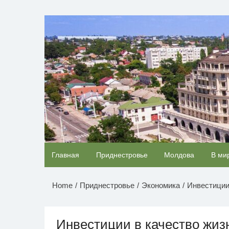
Перейти
к
НОВОСТИ ПРИДНЕСТР
содержимому
Ролик длится пару секунд, но вы будете в ш
Главная
Приднестровье
Молдова
В ми
от увиденного
Home
Приднестровье
Экономика
Инвестиции
Инвестиции в качество жиз