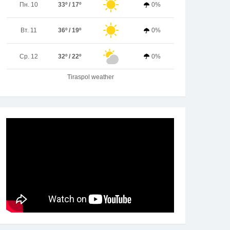
Пн. 10
33º / 17º
0%
Вт. 11
36º / 19º
0%
Ср. 12
32º / 22º
0%
Tiraspol weather