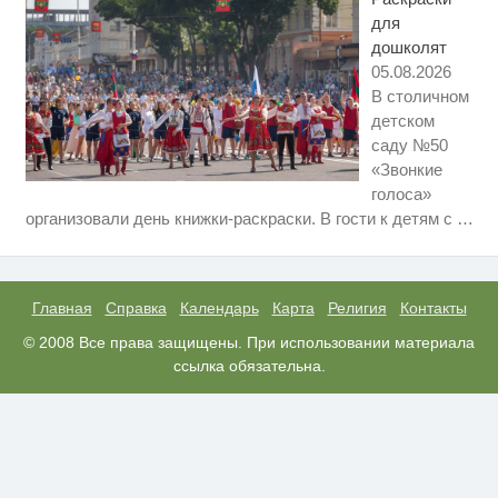
для
дошколят
05.08.2026
В столичном
детском
саду №50
«Звонкие
голоса»
Ролик длится несколько секунд,
i
организовали день книжки-раскраски. В гости к детям с
…
а смеяться вы будете долго
Этот танец невесты оставит вас
i
без слов! Пересмотрела 10 раз
Главная
Справка
Календарь
Карта
Религия
Контакты
Королева вагона отожгла! Видео
© 2008 Все права защищены. При использовании материала
i
не оставит равнодушным
ссылка обязательна.