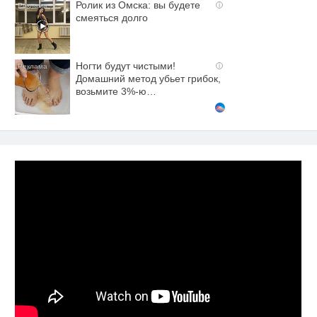
Ролик из Омска: вы будете
i
смеяться долго
Ногти будут чистыми!
i
Домашний метод убьет грибок,
возьмите 3%-ю…