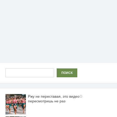
Поиск
ПОИСК
Ржу не переставая, это видео
i
пересмотришь не раз