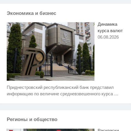
Холка на шее у женщин: как
i
появляется и можно ли убрать
Экономика и бизнес
Динамика
курса валют
06.08.2026
Приднестровский республиканский банк представил
Скрытая камера на пляже
i
Крыма: Что люди вытворяют,
информацию по величине средневзвешенного курса
…
когда их не видят...
Ржу не переставая, это видео
i
пересмотришь не раз
Регионы и общество
Ролик из Омска: вы будете
i
смеяться долго
Раскраски