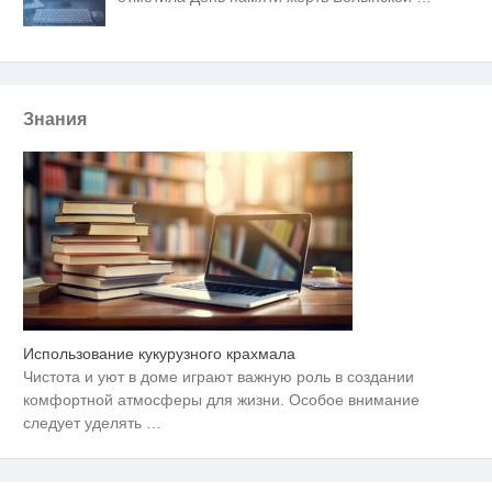
Знания
Использование кукурузного крахмала
Скрытая камера на пляже
i
Крыма: Что люди вытворяют,
Чистота и уют в доме играют важную роль в создании
когда их не видят...
комфортной атмосферы для жизни. Особое внимание
Этот танец невесты оставит вас
следует уделять
…
i
без слов! Пересмотрела 10 раз
Королева вагона отожгла! Видео
i