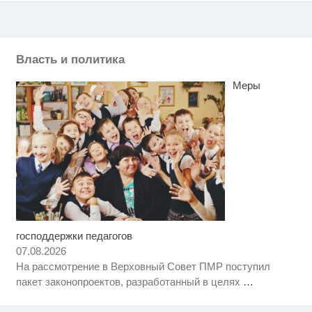
Власть и политика
Меры
господдержки педагогов
Ролик длится несколько секунд,
i
а смеяться вы будете долго
07.08.2026
На рассмотрение в Верховный Совет ПМР поступил
Ролик длится пару секунд, но
i
пакет законопроектов, разработанный в целях
…
вы будете в шоке от увиденного