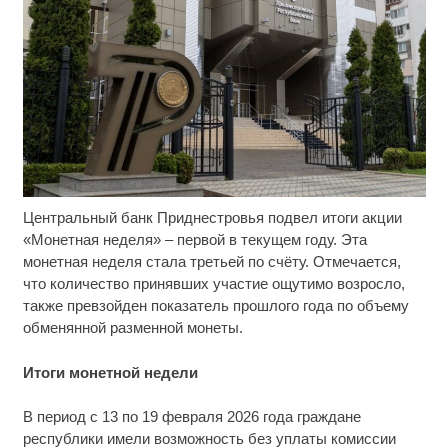
Центральный банк Приднестровья подвел итоги акции
Ролик длится несколько секунд, а смеяться вы
i
будете долго
«Монетная неделя» – первой в текущем году. Эта
монетная неделя стала третьей по счёту. Отмечается,
Ржу не переставая, это видео пересмотришь не
i
что количество принявших участие ощутимо возросло,
раз
также превзойден показатель прошлого года по объему
обменянной разменной монеты.
Ролик из Омска: вы будете смеяться долго
i
Итоги монетной недели
В период с 13 по 19 февраля 2026 года граждане
республики имели возможность без уплаты комиссии