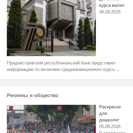
курса валют
06.08.2026
Приднестровский республиканский банк представил
Скрытая камера на пляже
i
Крыма: Что люди вытворяют,
информацию по величине средневзвешенного курса
…
когда их не видят...
Смолов призвал российских
i
футболистов покинуть страну
Регионы и общество
Королева вагона отожгла! Видео
i
не оставит равнодушным
Раскраски
для
дошколят
05.08.2026
В столичном