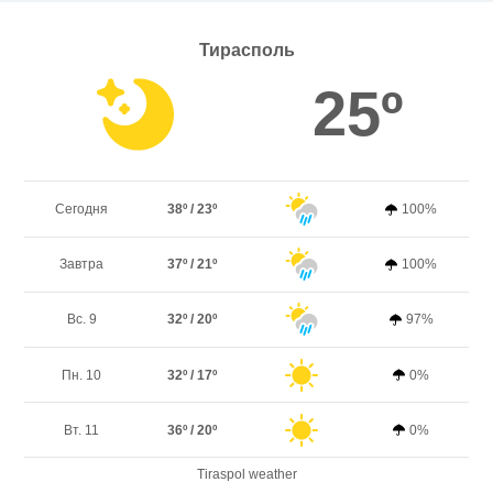
Тирасполь
25º
Сегодня
38º / 23º
100%
Завтра
37º / 21º
100%
Вс. 9
32º / 20º
97%
Пн. 10
32º / 17º
0%
Вт. 11
36º / 20º
0%
Tiraspol weather