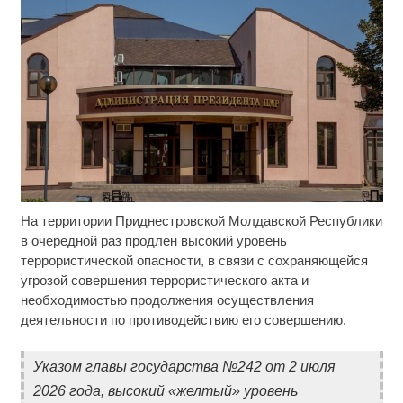
На территории Приднестровской Молдавской Республики
Ролик длится несколько секунд, а смеяться вы
i
будете долго
в очередной раз продлен высокий уровень
террористической опасности, в связи с сохраняющейся
Этот танец невесты оставит вас без слов!
i
угрозой совершения террористического акта и
Пересмотрела 10 раз
необходимостью продолжения осуществления
деятельности по противодействию его совершению.
Ржу не переставая, это видео пересмотришь не
i
раз
Указом главы государства №242 от 2 июля
2026 года, высокий «желтый» уровень