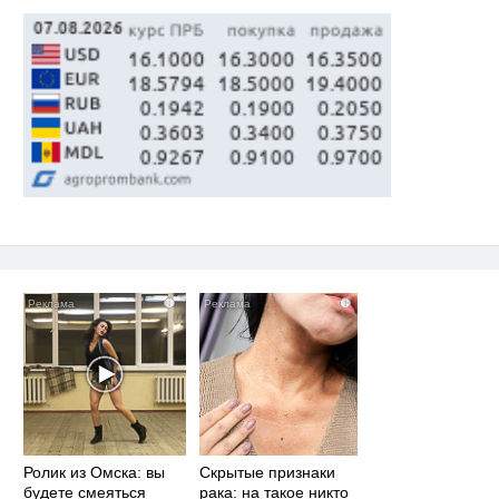
i
i
Ролик из Омска: вы
Скрытые признаки
будете смеяться
рака: на такое никто