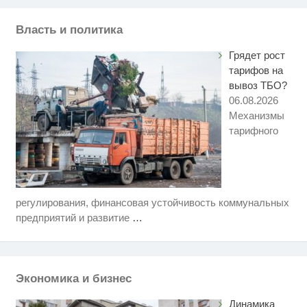
Власть и политика
Грядет рост
тарифов на
вывоз ТБО?
06.08.2026
Механизмы
тарифного
регулирования, финансовая устойчивость коммунальных
Ролик длится пару секунд, но
i
вы будете в шоке от увиденного
предприятий и развитие
…
Ролик из Омска: вы будете
i
смеяться долго
Экономика и бизнес
Скрытые признаки рака: на такое
i
никто не обращает внимание, а
Динамика
зря!