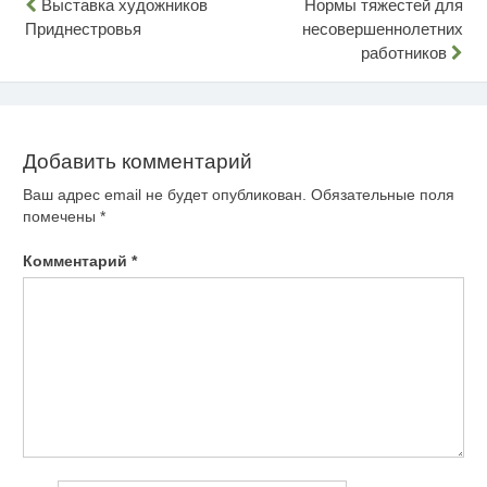
Навигация
Выставка художников
Нормы тяжестей для
Приднестровья
несовершеннолетних
по
работников
записям
Добавить комментарий
Ваш адрес email не будет опубликован.
Обязательные поля
помечены
*
Комментарий
*