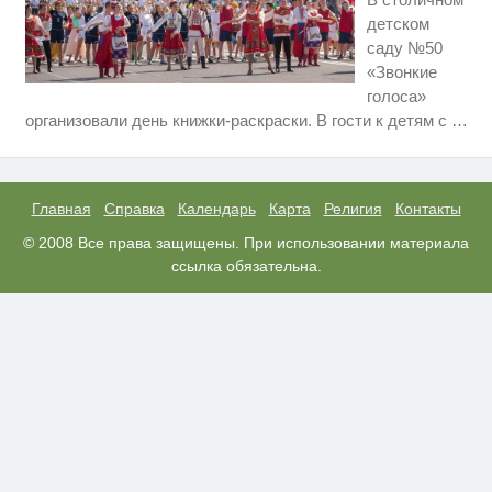
детском
саду №50
«Звонкие
голоса»
Ролик длится несколько секунд,
i
организовали день книжки-раскраски. В гости к детям с
…
а смеяться вы будете долго
Этот танец невесты оставит вас
i
без слов! Пересмотрела 10 раз
Главная
Справка
Календарь
Карта
Религия
Контакты
Ржу не переставая, это видео
© 2008 Все права защищены. При использовании материала
i
пересмотришь не раз
ссылка обязательна.