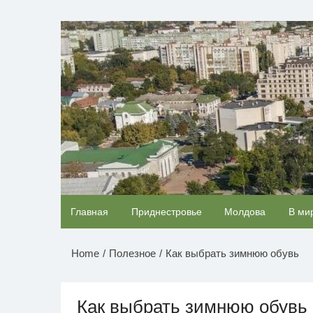
Перейти
к
НОВОСТИ ПРИДНЕСТР
содержимому
Ролик длится несколько секунд, а смеяться
Главная
Приднестровье
Молдова
В ми
будете долго
Home
Полезное
Как выбрать зимнюю обувь
Как выбрать зимнюю обувь