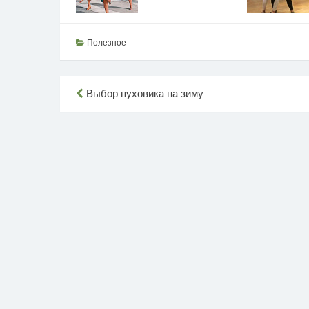
Полезное
Навигация
Выбор пуховика на зиму
по
записям