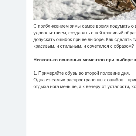
С приближением зимы самое время подумать о в
Ролик длится пару
Ро
i
секунд, но вы будете в
бу
удовольствием, создавать с ней красивый образ
шоке от увиденного
допускать ошибок при ее выборе. Как сделать т
красивым, и стильным, и сочетался с образом?
Несколько основных моментов при выборе 
1. Примеряйте обувь во второй половине дня.
Одна из самых распространенных ошибок – прим
отдыха нога меньше, а к вечеру от усталости, х