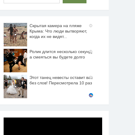
Скрытая камера на пляже
i
Крыма: Что люди вытворяют,
когда их не видят...
Ролик длится несколько секунд,
i
а смеяться вы будете долго
Этот танец невесты оставит вас
i
без слов! Пересмотрела 10 раз