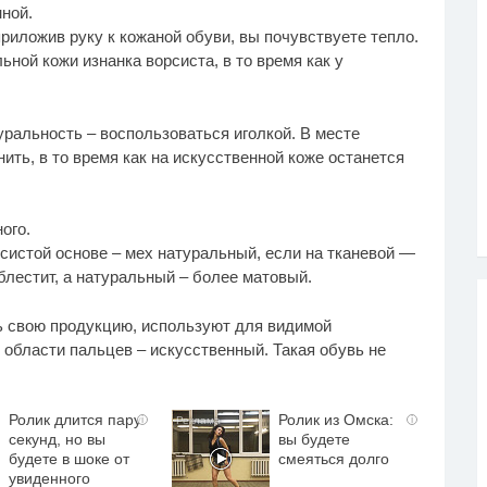
нной.
риложив руку к кожаной обуви, вы почувствуете тепло.
ьной кожи изнанка ворсиста, в то время как у
ральность – воспользоваться иголкой. В месте
ить, в то время как на искусственной коже останется
ого.
рсистой основе – мех натуральный, если на тканевой —
блестит, а натуральный – более матовый.
ь свою продукцию, используют для видимой
 области пальцев – искусственный. Такая обувь не
Ролик длится пару
Ролик из Омска:
i
i
секунд, но вы
вы будете
будете в шоке от
смеяться долго
увиденного