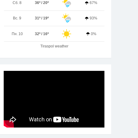
Сб. 8
36º / 20º
67%
Вс. 9
31º / 19º
93%
Пн. 10
32º / 16º
0%
Tiraspol weather