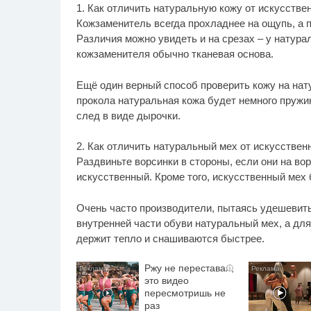
1. Как отличить натуральную кожу от искусстве
Кожзаменитель всегда прохладнее на ощупь, а п
Различия можно увидеть и на срезах – у натурал
кожзаменителя обычно тканевая основа.
Ещё один верный способ проверить кожу на нату
прокола натуральная кожа будет немного пружин
след в виде дырочки.
2. Как отличить натуральный мех от искусственн
Раздвиньте ворсинки в стороны, если они на во
искусственный. Кроме того, искусственный мех 
Очень часто производители, пытаясь удешевит
внутренней части обуви натуральный мех, а для
держит тепло и снашиваются быстрее.
Ржу не переставая,
i
это видео
пересмотришь не
раз