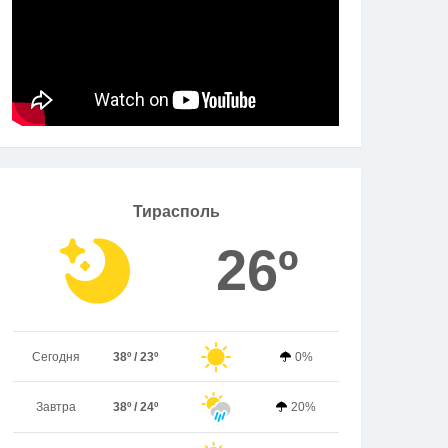
Тирасполь
26º
Сегодня
38º / 23º
0%
Завтра
38º / 24º
20%