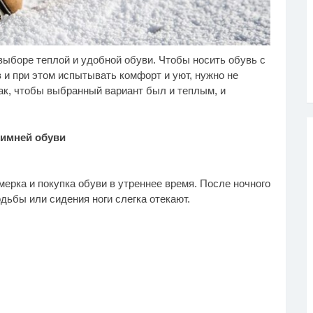
ыборе теплой и удобной обуви. Чтобы носить обувь с
лик из Омска: вы
Взломали Telegram
i
i
дете смеяться долго
Собчак - вот что
 и при этом испытывать комфорт и уют, нужно не
нашлось в переписках
ак, чтобы выбранный вариант был и теплым, и
зимней обуви
ерка и покупка обуви в утреннее время. После ночного
одьбы или сидения ноги слегка отекают.