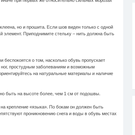
 иначе при первых же относительно сильных морозах
клеена, но и прошита. Если шов виден только с одной
ый элемент. Приподнимите стельку – нить должна быть
и беспокоятся о том, насколько обувь пропускает
ю ног, простудным заболеваниям и возможным
ориентируйтесь на натуральные материалы и наличие
но быть на высоте более, чем 1 см от подошвы.
 на крепление «языка». По бокам он должен быть
пятствуют проникновению снега и воды в обувь местах