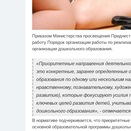
Приказом Министерства просвещения Приднестр
Скрытая камера на
Ро
i
пляже Крыма: Что люди
се
работу Порядок организации работы по реализа
вытворяют, когда их не
бу
организации дошкольного образования.
видят...
«Приоритетные направления деятельност
это конкретные, заранее определенные 
образования по одному или нескольким н
нравственному, познавательному, худож
развитию), которые фокусируют усилия 
ключевых целей развития детей, учитыва
дошкольного образования», - отмечается
В нормативе подчеркивается, что приоритетные
основной образовательной программы дошкольн