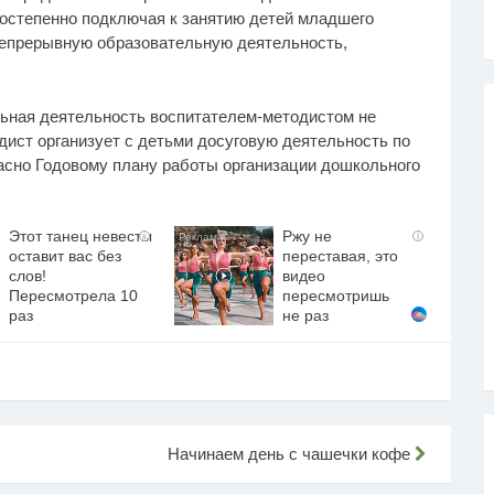
остепенно подключая к занятию детей младшего
 непрерывную образовательную деятельность,
льная деятельность воспитателем-методистом не
дист организует с детьми досуговую деятельность по
асно Годовому плану работы организации дошкольного
Этот танец невесты
Ржу не
i
i
оставит вас без
переставая, это
слов!
видео
Пересмотрела 10
пересмотришь
раз
не раз
Начинаем день с чашечки кофе