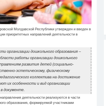
овской Молдавской Республики утвержден и введен в
лик длится несколько
Ролик из Омска: вы
i
i
кунд, а смеяться вы
будете смеяться долго
ции приоритетных направлений деятельности в
дете долго
и организации дошкольного образования –
области работы организации дошкольного
аправлениям развития детей (социально-
ественно-эстетическому, физическому
педагогического коллектива на достижение
ют их особенности и вид организации
 в документе.
 направления деятельности реализуются в части
ого образования, формируемой участниками