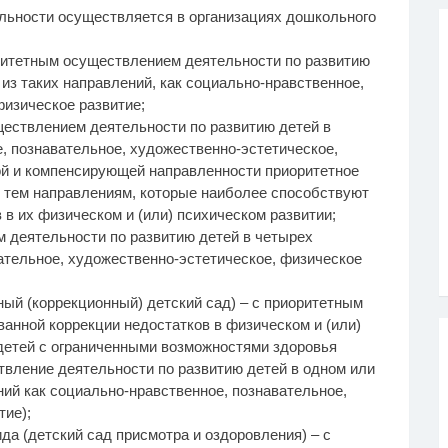
льности осуществляется в организациях дошкольного
оритетным осуществлением деятельности по развитию
 из таких направлений, как социально-нравственное,
физическое развитие;
ществлением деятельности по развитию детей в
, познавательное, художественно-эстетическое,
ой и компенсирующей направленности приоритетное
 тем направлениям, которые наиболее способствуют
 в их физическом и (или) психическом развитии;
м деятельности по развитию детей в четырех
ательное, художественно-эстетическое, физическое
ный (коррекционный) детский сад) – с приоритетным
нной коррекции недостатков в физическом и (или)
 детей с ограниченными возможностями здоровья
твление деятельности по развитию детей в одном или
ений как социально-нравственное, познавательное,
тие);
ида (детский сад присмотра и оздоровления) – с