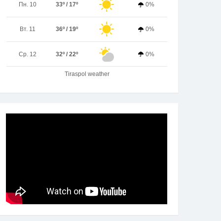
Пн. 10
33º / 17º
0%
Вт. 11
36º / 19º
0%
Ср. 12
32º / 22º
0%
Tiraspol weather