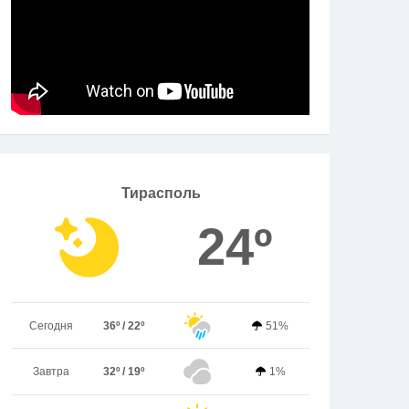
Тирасполь
24º
Сегодня
36º / 22º
51%
Завтра
32º / 19º
1%