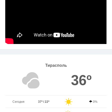
Тирасполь
36º
Сегодня
37º / 22º
0%