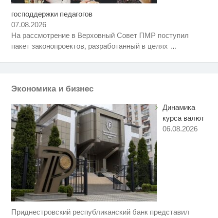
господдержки педагогов
Ролик длится несколько секунд,
i
а смеяться вы будете долго
07.08.2026
На рассмотрение в Верховный Совет ПМР поступил
Королева вагона отожгла! Видео
i
пакет законопроектов, разработанный в целях
…
не оставит равнодушным
Ржу не переставая, это видео
i
пересмотришь не раз
Экономика и бизнес
Динамика
курса валют
06.08.2026
Приднестровский республиканский банк представил
Ролик длится пару секунд, но
i