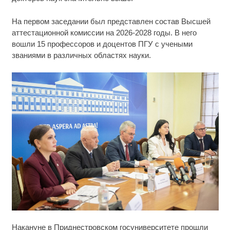
На первом заседании был представлен состав Высшей
аттестационной комиссии на 2026-2028 годы. В него
вошли 15 профессоров и доцентов ПГУ с учеными
званиями в различных областях науки.
Ролик длится пару секунд, но вы будете в шоке
i
Накануне в Приднестровском госуниверситете прошли
от увиденного