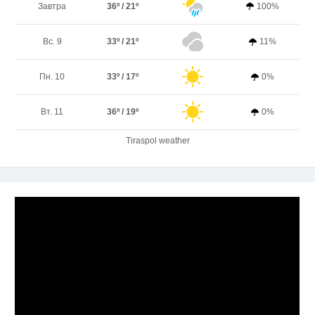
Завтра
36º / 21º
100%
Вс. 9
33º / 21º
11%
Пн. 10
33º / 17º
0%
Вт. 11
36º / 19º
0%
Tiraspol weather