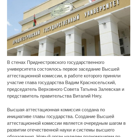
В стенах Приднестровского государственного
Ролик длится несколько секунд, а смеяться вы
i
будете долго
университета состоялось первое заседание Высшей
аттестационной комиссии, в работе которого приняли
Королева вагона отожгла! Видео не оставит
i
участие глава государства Вадим Красносельский,
равнодушным
председатель Верховного Совета Татьяна Залевская и
представитель правительства Виталий Нягу.
Ржу не переставая, это видео пересмотришь не
i
раз
Высшая аттестационная комиссия создана по
инициативе главы государства. Создание Высшей
аттестационной комиссии является очередным шагом в
развитии отечественной науки и системы высшего
образования. Новый орган наделен полномочиями по