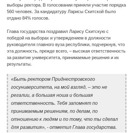
выборы ректора. В голосовании приняли участие порядка
560 человек. За кандидатуру Ларисы Скитской было
Этот танец невесты оставит вас без слов!
i
Пересмотрела 10 раз
отдано 84% голосов.
Ролик из Омска: вы будете смеяться долго
Глава государства поздравил Ларису Скитскую с
i
победой на выборах и утверждением в должности
руководителя главного вуза республики, подчеркнув, что
эта должность, прежде всего, – высокая ответственность
за развитие университета, принимаемые решения и их
результаты.
«Быть ректором Приднестровского
госуниверситета, на мой взгляд, – это не
регалии, а большая ноша и большая
ответственность. Тебя запомнят по
принимаемым решениям, по делам, по
отношению к людям и по тому, что ты сделал
для развития», - отметил Глава государства.