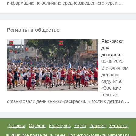
вы будете в шоке от увиденного
информацию по величине средневзвешенного курса
…
Этот танец невесты оставит вас
i
без слов! Пересмотрела 10 раз
Регионы и общество
Ролик из Омска: вы будете
i
смеяться долго
Раскраски
для
дошколят
05.08.2026
В столичном
детском
саду №50
«Звонкие
голоса»
Скрытая камера на пляже
i
организовали день книжки-раскраски. В гости к детям с
…
Крыма: Что люди вытворяют,
когда их не видят...
Рак начинается не с боли:
i
онколог назвал первый «тихий»
признак болезни
Главная
Справка
Календарь
Карта
Религия
Контакты
Публичный удар Зеленскому от
© 2008 Все права защищены. При использовании материала
i