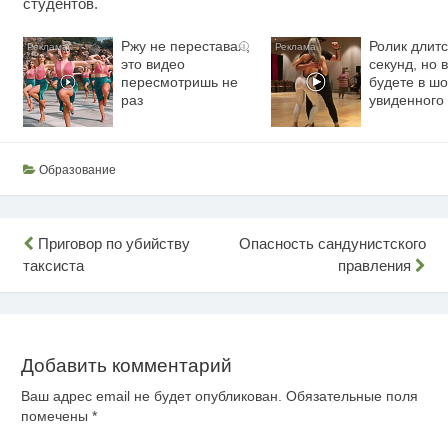
студентов.
Ржу не переставая,
Ролик длитс
i
это видео
секунд, но 
пересмотришь не
будете в шо
раз
увиденного
Образование
Навигация
Приговор по убийству
Опасность сандунистского
таксиста
правления
по
записям
Добавить комментарий
Ваш адрес email не будет опубликован.
Обязательные поля
помечены
*