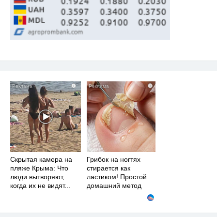
i
i
Скрытая камера на
Грибок на ногтях
пляже Крыма: Что
стирается как
люди вытворяют,
ластиком! Простой
когда их не видят...
домашний метод