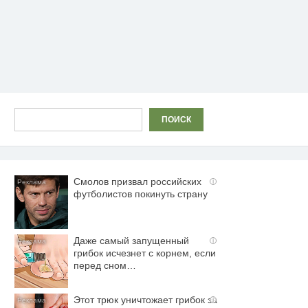
Поиск
ПОИСК
Смолов призвал российских
i
футболистов покинуть страну
Даже самый запущенный
i
грибок исчезнет с корнем, если
перед сном…
Этот трюк уничтожает грибок за
i