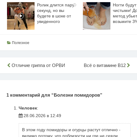
Ролик длится пару
Ногти будут
i
секунд, но вы
чистыми! Д
будете в шоке от
метод убьет
увиденного
возьмите 
Полезное
Навигация
Отличие гриппа от ОРВИ
Всё о витамине B12
по
записям
1 комментарий для “
Болезни помидоров
”
Человек
:
28.06.2026 в 12:49
В этом году помидоры и огурцы растут отлично -
видимо потому, что поблизости ни где не сеяли