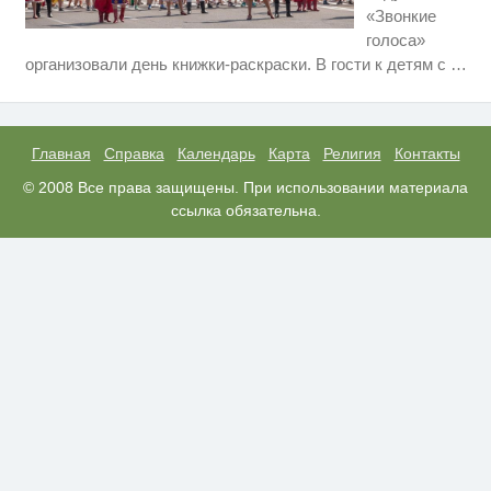
«Звонкие
голоса»
Ролик длится несколько секунд,
i
организовали день книжки-раскраски. В гости к детям с
…
а смеяться вы будете долго
Скрытая камера на пляже
i
Крыма: Что люди вытворяют,
когда их не видят...
Главная
Справка
Календарь
Карта
Религия
Контакты
Ролик из Омска: вы будете
© 2008 Все права защищены. При использовании материала
i
смеяться долго
ссылка обязательна.