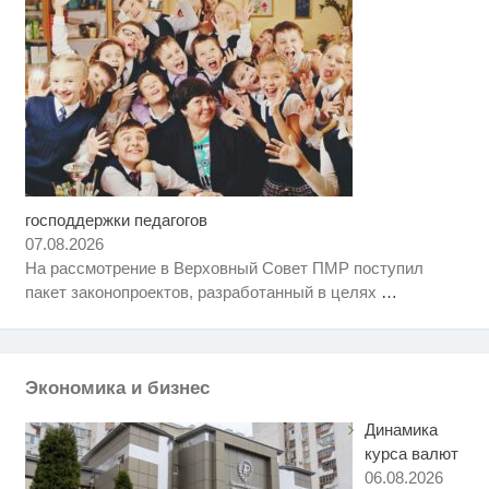
господдержки педагогов
Ролик длится пару секунд, но
i
вы будете в шоке от увиденного
07.08.2026
На рассмотрение в Верховный Совет ПМР поступил
Королева вагона отожгла! Видео
i
пакет законопроектов, разработанный в целях
…
не оставит равнодушным
Ржу не переставая, это видео
i
пересмотришь не раз
Экономика и бизнес
Динамика
курса валют
06.08.2026