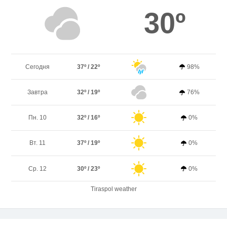
30º
Сегодня
37º / 22º
98%
Завтра
32º / 19º
76%
Пн. 10
32º / 16º
0%
Вт. 11
37º / 19º
0%
Ср. 12
30º / 23º
0%
Tiraspol weather