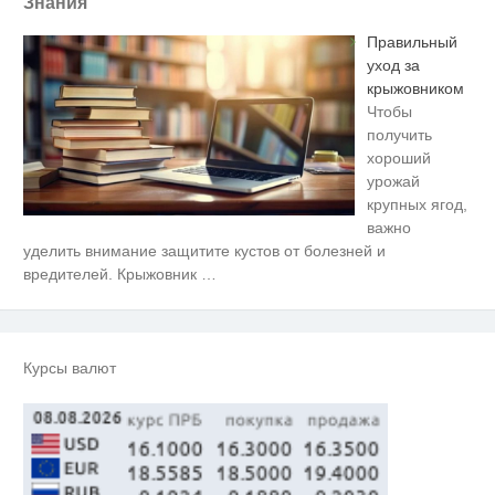
Знания
Правильный
уход за
крыжовником
Чтобы
получить
хороший
урожай
крупных ягод,
важно
Ролик длится несколько секунд,
i
уделить внимание защитите кустов от болезней и
а смеяться вы будете долго
вредителей. Крыжовник
…
Скрытая камера на пляже
i
Крыма: Что люди вытворяют,
когда их не видят...
Курсы валют
Ролик из Омска: вы будете
i
смеяться долго