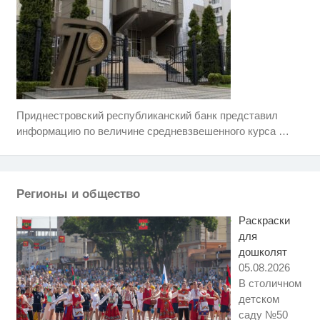
Приднестровский республиканский банк представил
Никогда не храните огурцы в
i
холодильнике: есть один
информацию по величине средневзвешенного курса
…
маленький секрет
Этот танец невесты оставит вас
i
без слов! Пересмотрела 10 раз
Регионы и общество
Смолов призвал российских
i
футболистов покинуть страну
Раскраски
для
дошколят
05.08.2026
В столичном
детском
саду №50