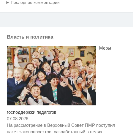
Последние комментарии
Власть и политика
Меры
господдержки педагогов
Ржу не переставая, это видео
i
пересмотришь не раз
07.08.2026
На рассмотрение в Верховный Совет ПМР поступил
Смолов призвал российских
i
пакет законопроектов, разработанный в целях
…