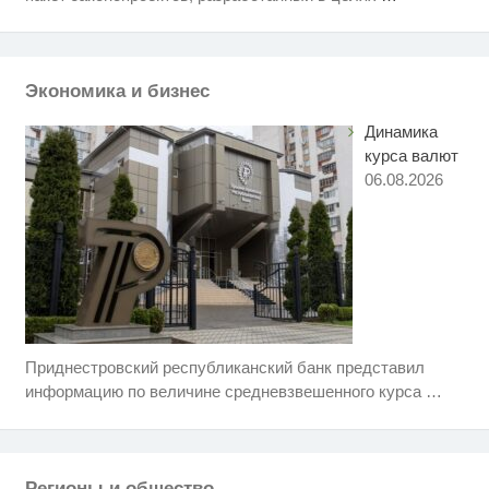
футболистов покинуть страну
Скрытые признаки рака: на такое
i
никто не обращает внимание, а
зря!
Экономика и бизнес
Динамика
курса валют
06.08.2026
Приднестровский республиканский банк представил
Ролик длится несколько секунд,
i
а смеяться вы будете долго
информацию по величине средневзвешенного курса
…
Этот танец невесты оставит вас
i
без слов! Пересмотрела 10 раз
Регионы и общество