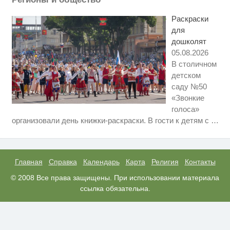
Ролик из Омска: вы будете
i
смеяться долго
Раскраски
для
дошколят
05.08.2026
В столичном
детском
саду №50
«Звонкие
голоса»
Скрытая камера на пляже
i
организовали день книжки-раскраски. В гости к детям с
…
Крыма: Что люди вытворяют,
когда их не видят...
Ролик длится пару секунд, но
i
вы будете в шоке от увиденного
Главная
Справка
Календарь
Карта
Религия
Контакты
Королева вагона отожгла! Видео
© 2008 Все права защищены. При использовании материала
i
не оставит равнодушным
ссылка обязательна.