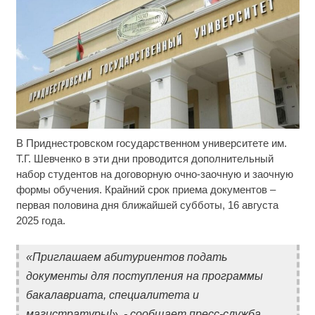
В Приднестровском государственном университете им.
Скрытая камера на пляже Крыма: Что люди
i
вытворяют, когда их не видят...
Т.Г. Шевченко в эти дни проводится дополнительный
набор студентов на договорную очно-заочную и заочную
Ролик длится пару секунд, но вы будете в шоке
i
формы обучения. Крайний срок приема документов –
от увиденного
первая половина дня ближайшей субботы, 16 августа
2025 года.
Королева вагона отожгла! Видео не оставит
i
равнодушным
«Приглашаем абитуриентов подать
документы для поступления на программы
бакалавриата, специалитета и
магистратуры!», - сообщает пресс-служба