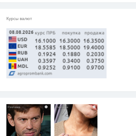
Курсы валют
i
i