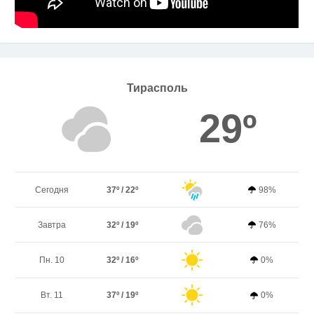
Тирасполь
29º
Сегодня
37º / 22º
98%
Завтра
32º / 19º
76%
Пн. 10
32º / 16º
0%
Вт. 11
37º / 19º
0%