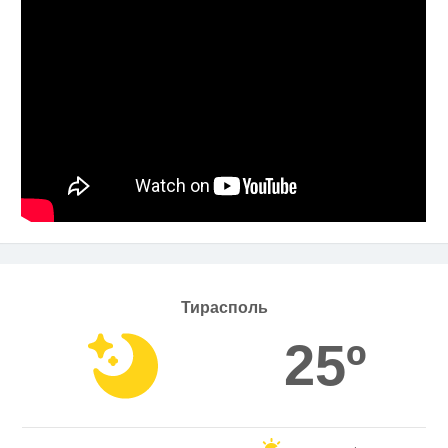
Тирасполь
25º