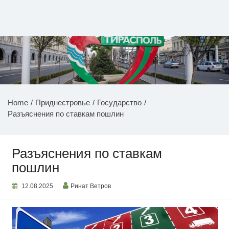
Перейти
к
содержимому
НОВОСТИ ПРИДНЕСТРОВЬЯ
Home
Приднестровье
Государство
Разъяснения по ставкам пошлин
Разъяснения по ставкам
пошлин
12.08.2025
Ринат Ветров