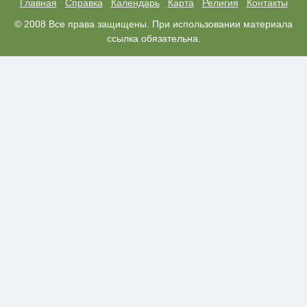
Главная
Справка
Календарь
Карта
Религия
Контакты
Ржу не переставая, это видео
© 2008 Все права защищены. При использовании материала
i
пересмотришь не раз
ссылка обязательна.