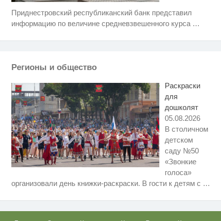
Приднестровский республиканский банк представил
Скрытая камера на пляже
i
Крыма: Что люди вытворяют,
информацию по величине средневзвешенного курса
…
когда их не видят...
Скрытые признаки рака: на такое
i
никто не обращает внимание, а
зря!
Регионы и общество
Королева вагона отожгла! Видео
i
не оставит равнодушным
Раскраски
для
дошколят
05.08.2026
В столичном
детском
саду №50
«Звонкие
голоса»
Ролик длится несколько секунд,
i
организовали день книжки-раскраски. В гости к детям с
…
а смеяться вы будете долго
Этот танец невесты оставит вас
i
без слов! Пересмотрела 10 раз