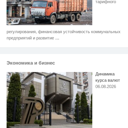
тарифного
регулирования, финансовая устойчивость коммунальных
Ролик длится пару секунд, но
i
вы будете в шоке от увиденного
предприятий и развитие
…
Ролик из Омска: вы будете
i
смеяться долго
Экономика и бизнес
Какие товары пропадут из
i
магазинов с 1 августа 2026 года
Динамика
курса валют
06.08.2026