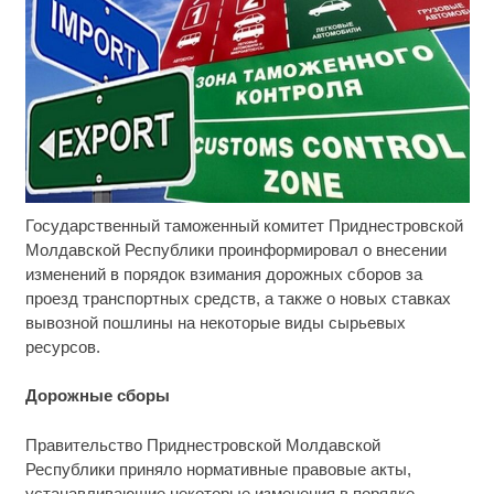
Государственный таможенный комитет Приднестровской
Ролик длится несколько секунд, а смеяться вы
i
будете долго
Молдавской Республики проинформировал о внесении
изменений в порядок взимания дорожных сборов за
Этот танец невесты оставит вас без слов!
i
проезд транспортных средств, а также о новых ставках
Пересмотрела 10 раз
вывозной пошлины на некоторые виды сырьевых
ресурсов.
Ржу не переставая, это видео пересмотришь не
i
раз
Дорожные сборы
Правительство Приднестровской Молдавской
Республики приняло нормативные правовые акты,
устанавливающие некоторые изменения в порядке