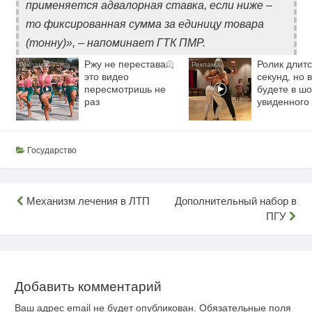
применяется адвалорная ставка, если ниже –
то фиксированная сумма за единицу товара
(тонну)», – напоминает ГТК ПМР.
Ржу не переставая,
Ролик длитс
i
это видео
секунд, но 
пересмотришь не
будете в шо
раз
увиденного
Государство
Навигация
Механизм лечения в ЛТП
Дополнительный набор в
ПГУ
по
записям
Добавить комментарий
Ваш адрес email не будет опубликован.
Обязательные поля