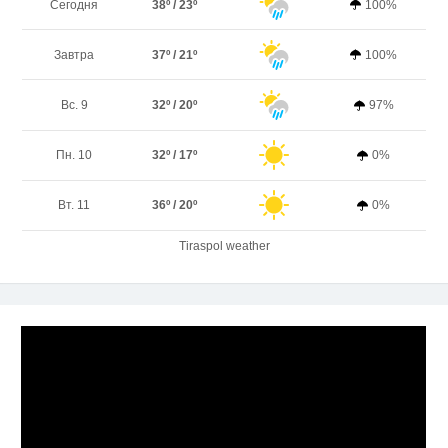
Сегодня
38º / 23º
100%
Завтра
37º / 21º
100%
Вс. 9
32º / 20º
97%
Пн. 10
32º / 17º
0%
Вт. 11
36º / 20º
0%
Tiraspol weather