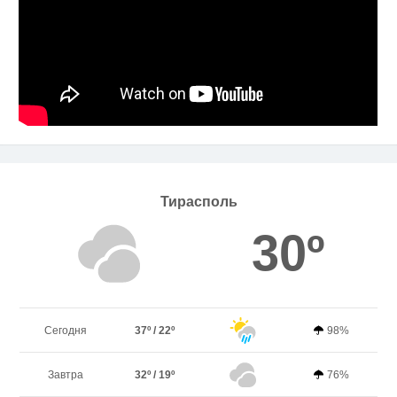
Тирасполь
30º
Сегодня
37º / 22º
98%
Завтра
32º / 19º
76%