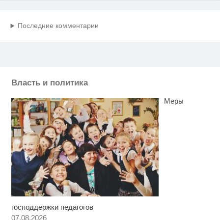
Последние комментарии
Власть и политика
Меры
господдержки педагогов
Скрытая камера на пляже
i
Крыма: Что люди вытворяют,
07.08.2026