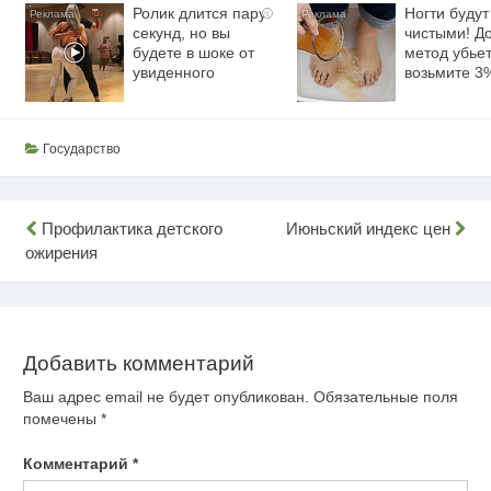
Ролик длится пару
Ногти будут
i
секунд, но вы
чистыми! Д
будете в шоке от
метод убьет
увиденного
возьмите 
Государство
Навигация
Профилактика детского
Июньский индекс цен
ожирения
по
записям
Добавить комментарий
Ваш адрес email не будет опубликован.
Обязательные поля
помечены
*
Комментарий
*