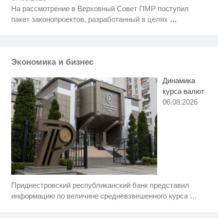
когда их не видят...
На рассмотрение в Верховный Совет ПМР поступил
Ролик длится пару секунд, но
i
пакет законопроектов, разработанный в целях
…
вы будете в шоке от увиденного
Королева вагона отожгла! Видео
i
не оставит равнодушным
Экономика и бизнес
Динамика
курса валют
06.08.2026
Приднестровский республиканский банк представил
Никогда не храните огурцы в
i
холодильнике: есть один
информацию по величине средневзвешенного курса
…
маленький секрет
Ржу не переставая, это видео
i