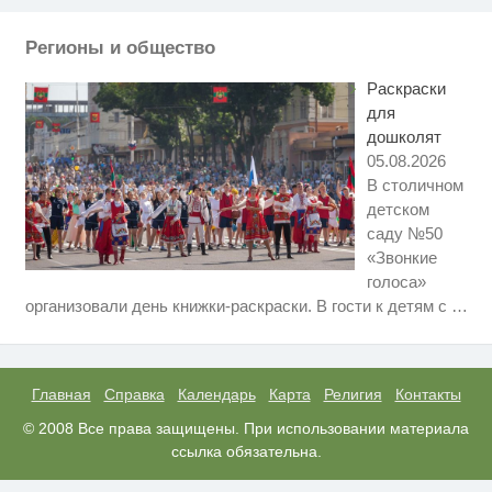
пересмотришь не раз
Регионы и общество
Публичный удар Зеленскому от
i
Кличко: это настоящий вызов
Раскраски
для
дошколят
05.08.2026
В столичном
детском
саду №50
«Звонкие
голоса»
Ролик длится несколько секунд,
i
организовали день книжки-раскраски. В гости к детям с
…
а смеяться вы будете долго
Смолов призвал российских
i
футболистов покинуть страну
Главная
Справка
Календарь
Карта
Религия
Контакты
Этот танец невесты оставит вас
© 2008 Все права защищены. При использовании материала
i
без слов! Пересмотрела 10 раз
ссылка обязательна.