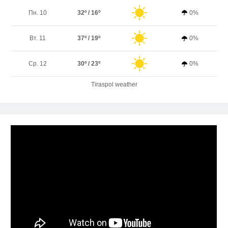
Пн. 10
32º / 16º
0%
Вт. 11
37º / 19º
0%
Ср. 12
30º / 23º
0%
Tiraspol weather