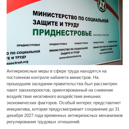
Антикризисные меры в сфере труда находятся на
Ржу не переставая, это видео пересмотришь не
i
раз
постоянном контроле кабинета министров. На
прошедшем заседании правительства был рассмотрен
Публичный удар Зеленскому от Кличко: это
i
пакет законопроектов, ориентированный на снижение
настоящий вызов
воздействия негативного воздействия внешних
экономических факторов. Особый интерес представляет
Смолов призвал российских футболистов
i
инициатива, которая предусматривает сохранение до 31
покинуть страну
декабря 2027 года временных антикризисных механизмов
регулирования трудовых отношений.