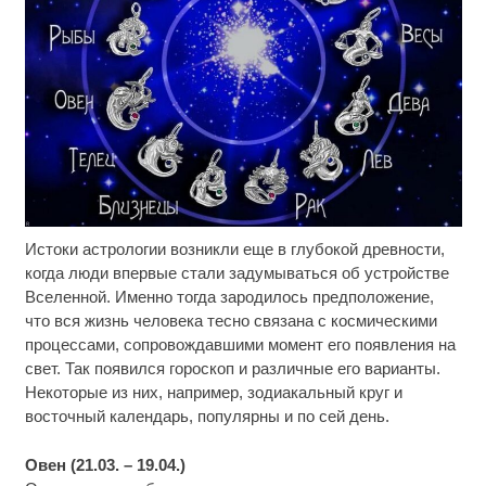
Истоки астрологии возникли еще в глубокой древности,
Ролик длится пару секунд, но вы будете в шоке
i
от увиденного
когда люди впервые стали задумываться об устройстве
Вселенной. Именно тогда зародилось предположение,
Ролик из Омска: вы будете смеяться долго
i
что вся жизнь человека тесно связана с космическими
процессами, сопровождавшими момент его появления на
свет. Так появился гороскоп и различные его варианты.
Какие товары пропадут из магазинов с 1 августа
i
Некоторые из них, например, зодиакальный круг и
2026 года
восточный календарь, популярны и по сей день.
Овен (21.03. – 19.04.)