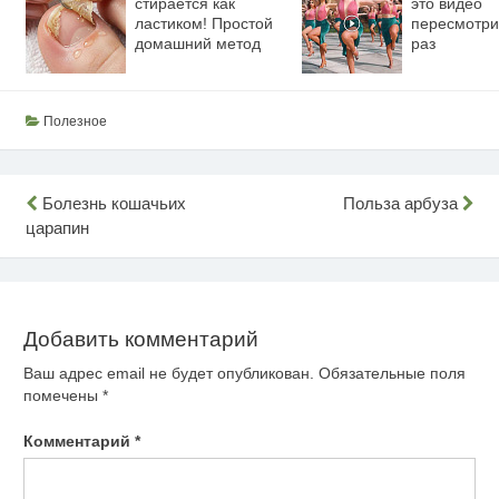
стирается как
это видео
ластиком! Простой
пересмотри
домашний метод
раз
Полезное
Навигация
Болезнь кошачьих
Польза арбуза
царапин
по
записям
Добавить комментарий
Ваш адрес email не будет опубликован.
Обязательные поля
помечены
*
Комментарий
*