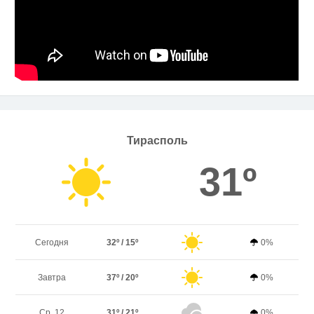
Тирасполь
31º
Сегодня
32º / 15º
0%
Завтра
37º / 20º
0%
Ср. 12
31º / 21º
0%