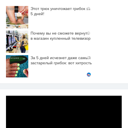
Этот трюк уничтожает грибок за
i
5 дней!
Почему вы не сможете вернуть
i
в магазин купленный телевизор
За 5 дней исчезнет даже самый
i
застарелый грибок: вот хитрость