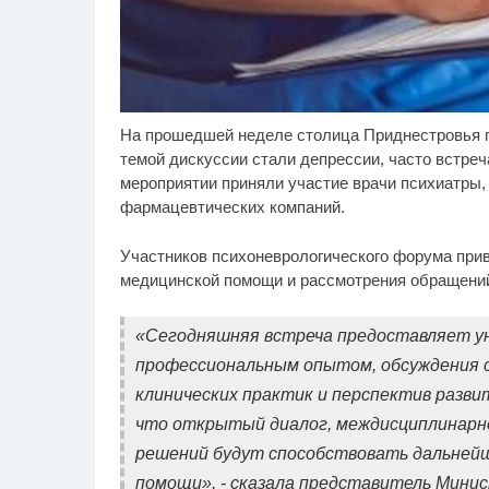
На прошедшей неделе столица Приднестровья п
Ролик длится несколько
Об
i
секунд, а смеяться вы
се
темой дискуссии стали депрессии, часто встреч
будете долго
Ус
мероприятии приняли участие врачи психиатры, 
и 
фармацевтических компаний.
Участников психоневрологического форума при
медицинской помощи и рассмотрения обращений
«Сегодняшняя встреча предоставляет у
профессиональным опытом, обсуждения 
клинических практик и перспектив разви
что открытый диалог, междисциплинарн
решений будут способствовать дальней
помощи», - сказала представитель Мини