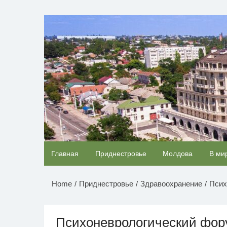
Перейти
к
НОВОСТИ ПРИДНЕСТР
содержимому
Королева вагона отожгла! Видео не оставит
Главная
Приднестровье
Молдова
В ми
равнодушным
Home
Приднестровье
Здравоохранение
Псих
Психоневрологический фор