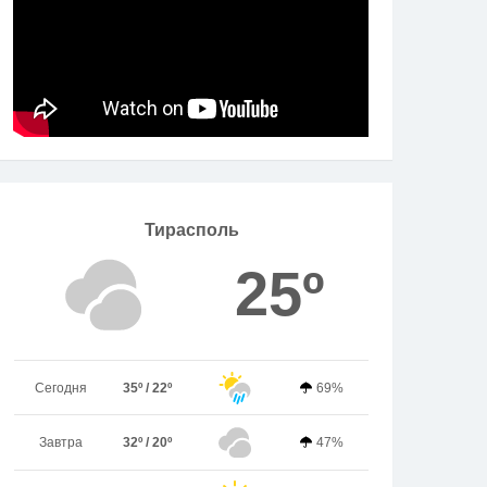
Тирасполь
25º
Сегодня
35º / 22º
69%
Завтра
32º / 20º
47%