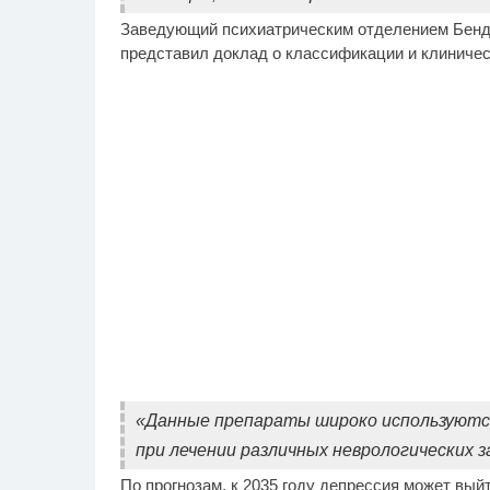
Заведующий психиатрическим отделением Бенде
представил доклад о классификации и клиниче
«Данные препараты широко используются 
при лечении различных неврологических з
По прогнозам, к 2035 году депрессия может вый