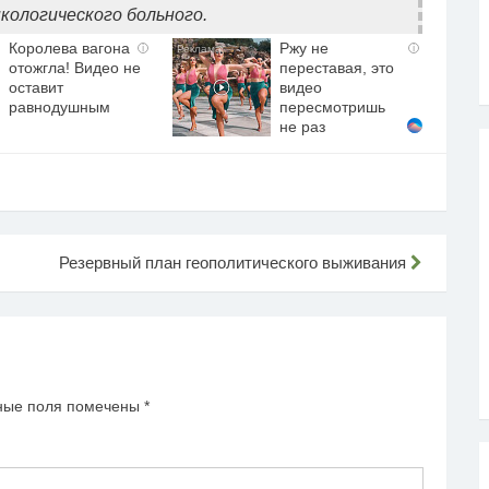
кологического больного.
Королева вагона
Ржу не
i
i
отожгла! Видео не
переставая, это
оставит
видео
равнодушным
пересмотришь
не раз
Резервный план геополитического выживания
ные поля помечены
*