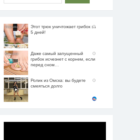
Этот трюк уничтожает грибок за
i
5 дней!
Даже самый запущенный
i
грибок исчезнет с корнем, если
перед сном…
Ролик из Омска: вы будете
i
смеяться долго