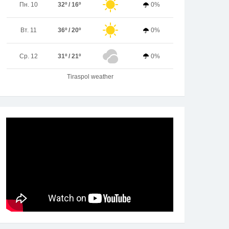
Пн. 10
32º / 16º
0%
Вт. 11
36º / 20º
0%
Ср. 12
31º / 21º
0%
Tiraspol weather