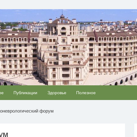
ОВЬЯ
Ржу не переставая, это видео пересмотришь не
ре
Публикации
Здоровье
Полезное
i
i
раз
оневрологический форум
ум