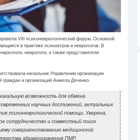
ровела VIII психоневрологический форум. Основной
наружена тайная
Ролик из Омска: вы
i
i
мья пропавшего
будете смеяться долго
ающиеся в практике психиатров и неврологов. В
ольцева: вторая жена
наркологи, неврологи, а также представители
дочь
ветствовала начальник Управления организации
 граждан и организаций Анжела Дяченко.
никальную возможность для обмена
современных научных достижений, актуальных
тия психоневрологической помощи. Уверена,
ое сотрудничество и совместный поиск
шему совершенствованию медицинской
стерства здравоохранения ПМР.