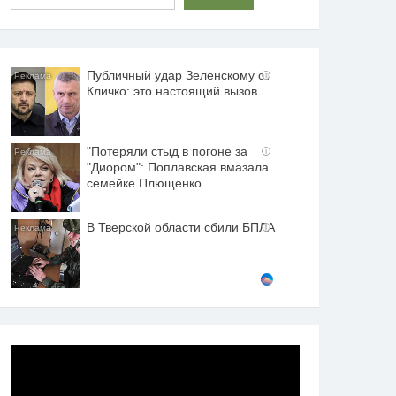
Публичный удар Зеленскому от
i
Кличко: это настоящий вызов
"Потеряли стыд в погоне за
i
"Диором": Поплавская вмазала
семейке Плющенко
В Тверской области сбили БПЛА
i