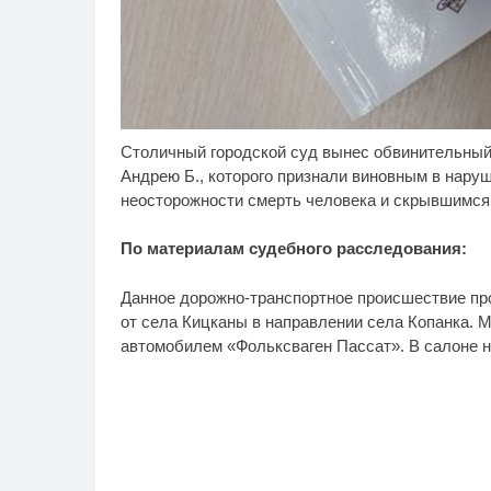
Столичный городской суд вынес обвинительный 
Скрытая камера на
"П
i
пляже Крыма: Что люди
за
Андрею Б., которого признали виновным в нару
вытворяют, когда их не
вм
неосторожности смерть человека и скрывшимся 
видят...
Пл
По материалам судебного расследования:
Данное дорожно-транспортное происшествие про
от села Кицканы в направлении села Копанка. 
автомобилем «Фольксваген Пассат». В салоне н