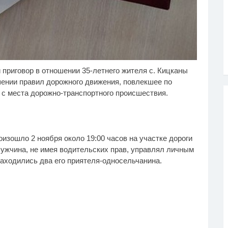
приговор в отношении 35-летнего жителя с. Кицканы
отеряли стыд в погоне
В Тверской области
i
i
 "Диором": Поплавская
сбили БПЛА
шении правил дорожного движения, повлекшее по
азала семейке
с места дорожно-транспортного происшествия.
ющенко
изошло 2 ноября около 19:00 часов на участке дороги
Мужчина, не имея водительских прав, управлял личным
аходились два его приятеля-односельчанина.