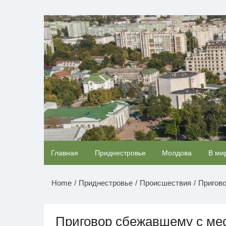
Перейти
к
НОВОСТИ ПРИДНЕСТР
содержимому
Ролик из Омска: вы будете смеяться долго
Главная
Приднестровье
Молдова
В ми
Home
Приднестровье
Происшествия
Пригов
Приговор сбежавшему с ме