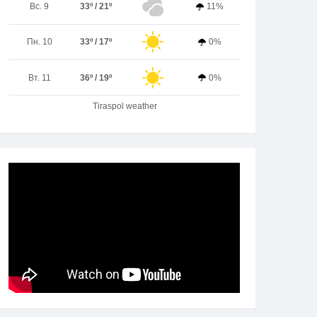
Вс. 9
33º / 21º
11%
Пн. 10
33º / 17º
0%
Вт. 11
36º / 19º
0%
Tiraspol weather