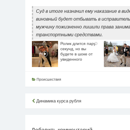
Суд в итоге назначил ему наказание в в
виновный будет отбывать в исправитель
мужчину пожизненно лишили права занима
транспортными средствами.
Ролик длится пару
i
секунд, но вы
будете в шоке от
увиденного
Происшествия
Навигация
Динамика курса рубля
по
записям
Добавить комментарий