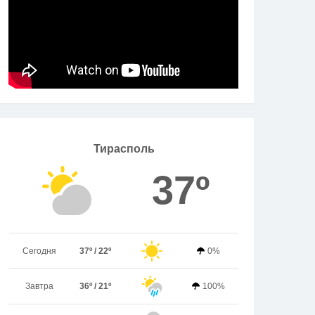
Тирасполь
37º
Сегодня
37º / 22º
0%
Завтра
36º / 21º
100%