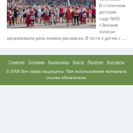
В столичном
детском
саду №50
«Звонкие
голоса»
Этот танец невесты оставит вас
i
организовали день книжки-раскраски. В гости к детям с
…
без слов! Пересмотрела 10 раз
Рак начинается не с боли:
i
онколог назвал первый «тихий»
признак болезни
Главная
Справка
Календарь
Карта
Религия
Контакты
Публичный удар Зеленскому от
© 2008 Все права защищены. При использовании материала
i
Кличко: это настоящий вызов
ссылка обязательна.