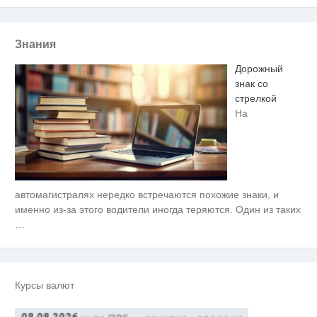
Знания
Дорожный
знак со
стрелкой
На
автомагистралях нередко встречаются похожие знаки, и
Публичный удар Зеленскому от
i
Кличко: это настоящий вызов
именно из-за этого водители иногда теряются. Один из таких
…
В Тверской области работницу
i
ПВЗ уличили в подмене товаров
"Потеряли стыд в погоне за
i
Курсы валют
"Диором": Поплавская вмазала
семейке Плющенко