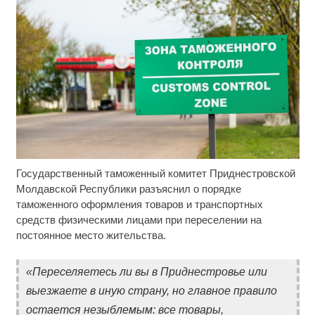
Государственный таможенный комитет Приднестровской
Ржу не переставая, это видео пересмотришь не
i
раз
Молдавской Республики разъяснил о порядке
таможенного оформления товаров и транспортных
Этот танец невесты оставит вас без слов!
i
средств физическими лицами при переселении на
Пересмотрела 10 раз
постоянное место жительства.
Рак начинается не с боли: онколог назвал
i
первый «тихий» признак болезни
«Переселяетесь ли вы в Приднестровье или
выезжаете в иную страну, но главное правило
остается незыблемым: все товары,