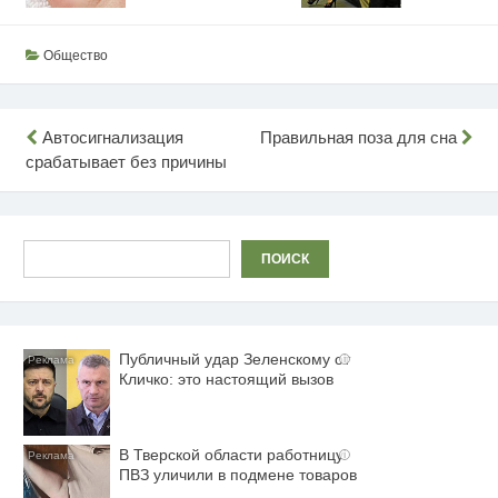
Общество
Навигация
Автосигнализация
Правильная поза для сна
срабатывает без причины
по
записям
Поиск
ПОИСК
Публичный удар Зеленскому от
i
Кличко: это настоящий вызов
В Тверской области работницу
i
ПВЗ уличили в подмене товаров