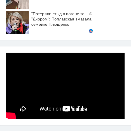
"Потеряли стыд в погоне за
i
"Диором": Поплавская вмазала
семейке Плющенко