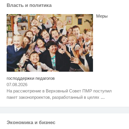
Власть и политика
Меры
господдержки педагогов
Ролик длится несколько секунд,
i
а смеяться вы будете долго
07.08.2026
На рассмотрение в Верховный Совет ПМР поступил
Скрытая камера на пляже
i
пакет законопроектов, разработанный в целях
…
Крыма: Что люди вытворяют,
когда их не видят...
Ролик из Омска: вы будете
i
смеяться долго
Экономика и бизнес