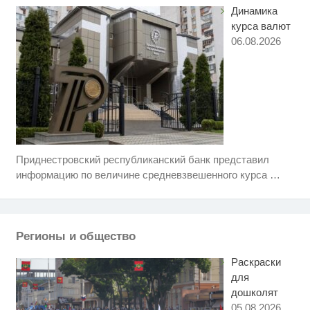
Динамика
курса валют
06.08.2026
Приднестровский республиканский банк представил
Ролик длится пару секунд, но
i
вы будете в шоке от увиденного
информацию по величине средневзвешенного курса
…
Королева вагона отожгла! Видео
i
не оставит равнодушным
Регионы и общество
Ржу не переставая, это видео
i
пересмотришь не раз
Раскраски
для
дошколят
05.08.2026