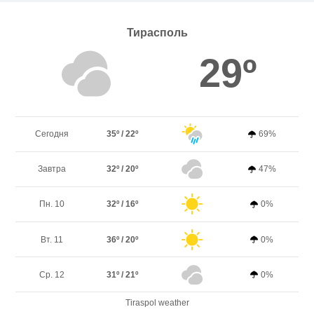
Тирасполь
29º
Сегодня
35º / 22º
69%
Завтра
32º / 20º
47%
Пн. 10
32º / 16º
0%
Вт. 11
36º / 20º
0%
Ср. 12
31º / 21º
0%
Tiraspol weather