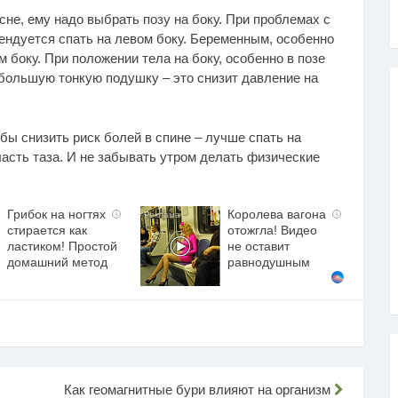
не, ему надо выбрать позу на боку. При проблемах с
ндуется спать на левом боку. Беременным, особенно
м боку. При положении тела на боку, особенно в позе
большую тонкую подушку – это снизит давление на
бы снизить риск болей в спине – лучше спать на
асть таза. И не забывать утром делать физические
Грибок на ногтях
Королева вагона
i
i
стирается как
отожгла! Видео
ластиком! Простой
не оставит
домашний метод
равнодушным
Как геомагнитные бури влияют на организм