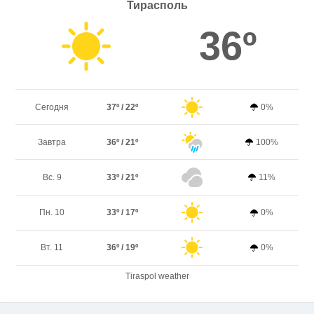
Тирасполь
36º
Сегодня
37º / 22º
0%
Завтра
36º / 21º
100%
Вс. 9
33º / 21º
11%
Пн. 10
33º / 17º
0%
Вт. 11
36º / 19º
0%
Tiraspol weather