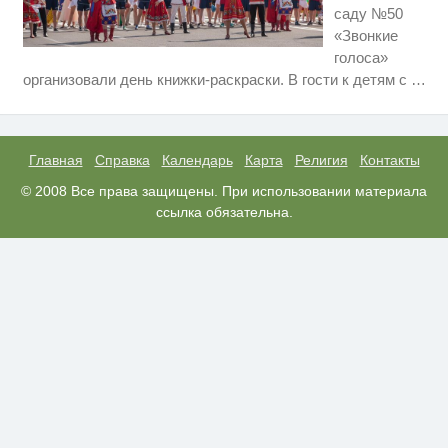
саду №50
«Звонкие
голоса»
Скрытые признаки рака: на такое
i
организовали день книжки-раскраски. В гости к детям с
…
никто не обращает внимание, а
зря!
Ролик из Омска: вы будете
i
смеяться долго
Главная
Справка
Календарь
Карта
Религия
Контакты
Какие товары пропадут из
© 2008 Все права защищены. При использовании материала
i
магазинов с 1 августа 2026 года
ссылка обязательна.