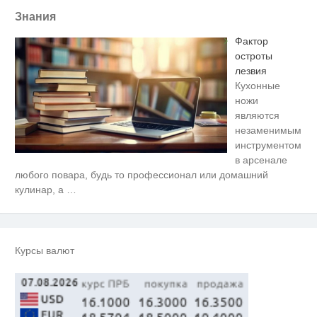
Знания
Фактор
остроты
лезвия
Кухонные
ножи
являются
незаменимым
инструментом
в арсенале
Скрытая камера на пляже
i
любого повара, будь то профессионал или домашний
Крыма: Что люди вытворяют,
кулинар, а
…
когда их не видят...
Никогда не храните огурцы в
i
холодильнике: есть один
маленький секрет
Курсы валют
Публичный удар Зеленскому от
i
Кличко: это настоящий вызов