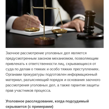
Заочное рассмотрение уголовных дел является
Скрытые признаки рака: на такое никто не
i
обращает внимание, а зря!
предусмотренным законом механизмом, позволяющим
привлекать к ответственности лиц, скрывающихся от
Ролик из Омска: вы будете смеяться долго
i
суда по делам о тяжких и особо тяжких преступлениях.
Органами прокуратуры подготовлен информационный
материал, разъясняющий порядок и основания заочного
Какие товары пропадут из магазинов с 1 августа
i
рассмотрения уголовных дел, а также гарантии защиты
2026 года
прав участников процесса.
Уголовное расследование, когда подсудимый
скрывается (с примерами)