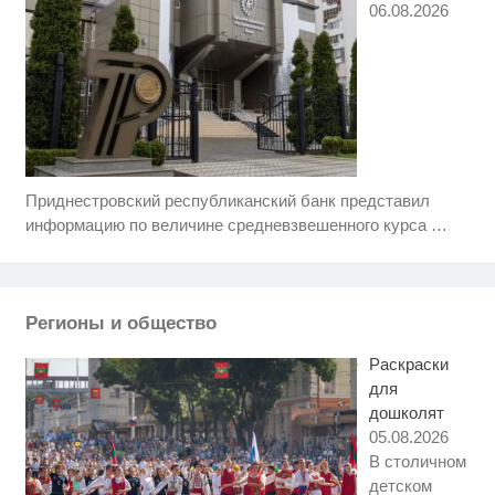
06.08.2026
Приднестровский республиканский банк представил
Ролик длится пару секунд, но
i
вы будете в шоке от увиденного
информацию по величине средневзвешенного курса
…
Этот танец невесты оставит вас
i
без слов! Пересмотрела 10 раз
Регионы и общество
Ржу не переставая, это видео
i
пересмотришь не раз
Раскраски
для
дошколят
05.08.2026
В столичном
детском