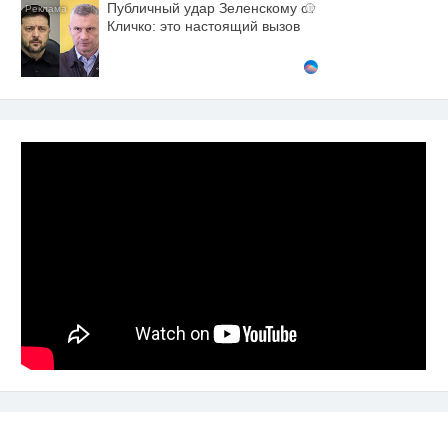
Публичный удар Зеленскому от
i
Кличко: это настоящий вызов