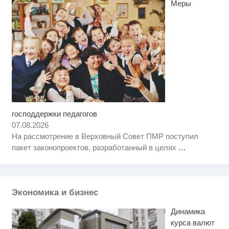
Меры
господдержки педагогов
Ролик длится несколько секунд,
i
а смеяться вы будете долго
07.08.2026
На рассмотрение в Верховный Совет ПМР поступил
Королева вагона отожгла! Видео
i
пакет законопроектов, разработанный в целях
…
не оставит равнодушным
Что стало причиной громкого
i
взрыва в Москве 7 августа
Экономика и бизнес
Динамика
курса валют