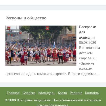
Ролик длится несколько секунд,
i
а смеяться вы будете долго
Регионы и общество
Ржу не переставая, это видео
i
пересмотришь не раз
Раскраски
для
дошколят
05.08.2026
В столичном
детском
саду №50
«Звонкие
голоса»
Ролик длится пару секунд, но
i
организовали день книжки-раскраски. В гости к детям с
…
вы будете в шоке от увиденного
Королева вагона отожгла! Видео
i
не оставит равнодушным
Главная
Справка
Календарь
Карта
Религия
Контакты
Этот танец невесты оставит вас
© 2008 Все права защищены. При использовании материала
i
без слов! Пересмотрела 10 раз
ссылка обязательна.