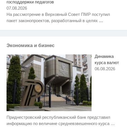
господдержки педагогов
Т-Банк выпустил карты с
i
запахом!
07.08.2026
На рассмотрение в Верховный Совет ПМР поступил
Ролик из Омска: вы будете
i
пакет законопроектов, разработанный в целях
…
смеяться долго
Публичный удар Зеленскому от
i
Кличко: это настоящий вызов
Экономика и бизнес
Динамика
курса валют
06.08.2026
Приднестровский республиканский банк представил
Скрытая камера на пляже
i
Крыма: Что люди вытворяют,
информацию по величине средневзвешенного курса
…
когда их не видят...