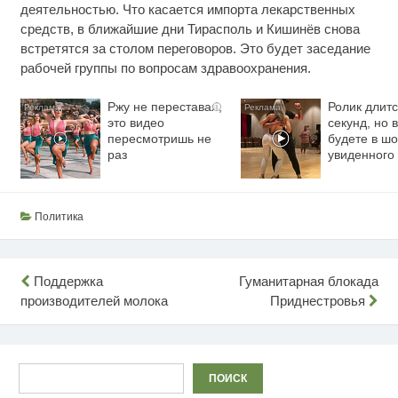
деятельностью. Что касается импорта лекарственных
средств, в ближайшие дни Тирасполь и Кишинёв снова
встретятся за столом переговоров. Это будет заседание
рабочей группы по вопросам здравоохранения.
Ржу не переставая,
Ролик длитс
i
это видео
секунд, но 
пересмотришь не
будете в шо
раз
увиденного
Политика
Навигация
Поддержка
Гуманитарная блокада
производителей молока
Приднестровья
по
записям
Поиск
ПОИСК