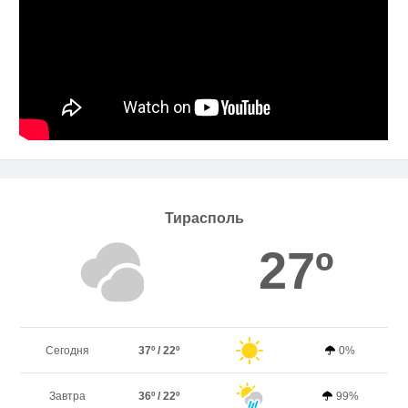
Тирасполь
27º
Сегодня
37º / 22º
0%
Завтра
36º / 22º
99%