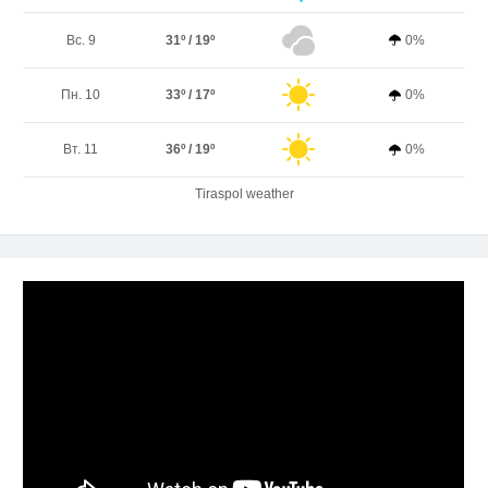
Вс. 9
31º / 19º
0%
Пн. 10
33º / 17º
0%
Вт. 11
36º / 19º
0%
Tiraspol weather