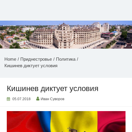
Перейти
к
содержимому
НОВОСТИ ПРИДНЕСТРОВЬЯ
Home
Приднестровье
Политика
Кишинев диктует условия
Кишинев диктует условия
05.07.2018
Иван Суворов