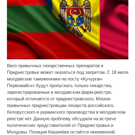
Ввоз привычных лекарственных препаратов в
Скрытая камера на пляже Крыма: Что люди
i
вытворяют, когда их не видят...
Приднестровье может оказаться под запретом. С 18 июля
молдавские таможенники на посту «Кучурган-
Ролик длится несколько секунд, а смеяться вы
i
Первомайск» будут пропускать только лекарства,
будете долго
зарегистрированные в молдавском фарм-реестре,
который отличается от приднестровского. Многих
Ржу не переставая, это видео пересмотришь не
i
привычных приднестровцам лекарств российского,
раз
белорусского и украинского производства в молдавском
реестре нет. Данную проблему обсудили на встрече
политических представителей от Приднестровья и
Молдовы. Позиция Кишинёва остаётся неизменной.