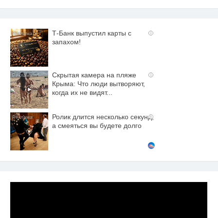
Т-Банк выпустил карты с
i
запахом!
Скрытая камера на пляже
i
Крыма: Что люди вытворяют,
когда их не видят...
Ролик длится несколько секунд,
i
а смеяться вы будете долго