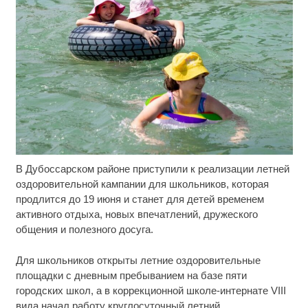
В Дубоссарском районе приступили к реализации летней
Ролик длится несколько секунд, а смеяться вы
i
будете долго
оздоровительной кампании для школьников, которая
продлится до 19 июня и станет для детей временем
Этот танец невесты оставит вас без слов!
i
активного отдыха, новых впечатлений, дружеского
Пересмотрела 10 раз
общения и полезного досуга.
Королева вагона отожгла! Видео не оставит
i
Для школьников открыты летние оздоровительные
равнодушным
площадки с дневным пребыванием на базе пяти
городских школ, а в коррекционной школе-интернате VIII
вида начал работу круглосуточный летний