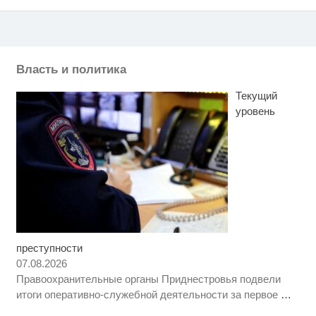
Власть и политика
Текущий
уровень
преступности
Ролик длится несколько секунд,
i
а смеяться вы будете долго
07.08.2026
Правоохранительные органы Приднестровья подвели
Этот танец невесты оставит вас
i
итоги оперативно-служебной деятельности за первое
…
без слов! Пересмотрела 10 раз