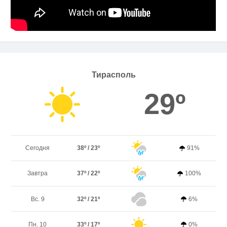
Тирасполь
29º
Сегодня
38º / 23º
91%
Завтра
37º / 22º
100%
Вс. 9
32º / 21º
6%
Пн. 10
33º / 17º
0%