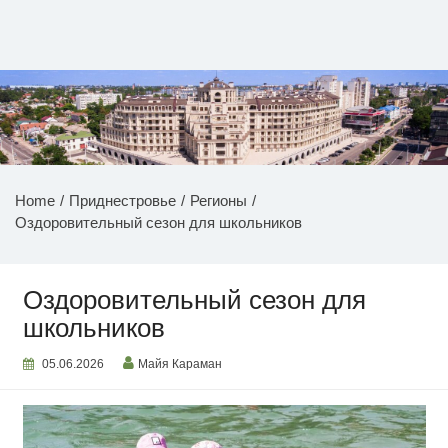
Перейти
к
содержимому
НОВОСТИ ПРИДНЕСТРОВЬЯ
Home
Приднестровье
Регионы
Оздоровительный сезон для школьников
Оздоровительный сезон для
школьников
05.06.2026
Майя Караман