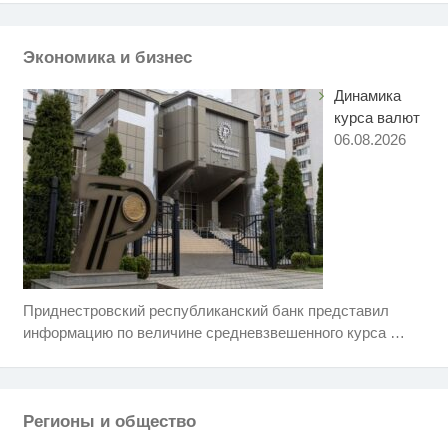
Королева вагона отожгла! Видео
i
не оставит равнодушным
Экономика и бизнес
Динамика
курса валют
06.08.2026
Приднестровский республиканский банк представил
Ржу не переставая, это видео
i
пересмотришь не раз
информацию по величине средневзвешенного курса
…
Ролик из Омска: вы будете
i
смеяться долго
Регионы и общество
Никогда не храните огурцы в
i
холодильнике: есть один