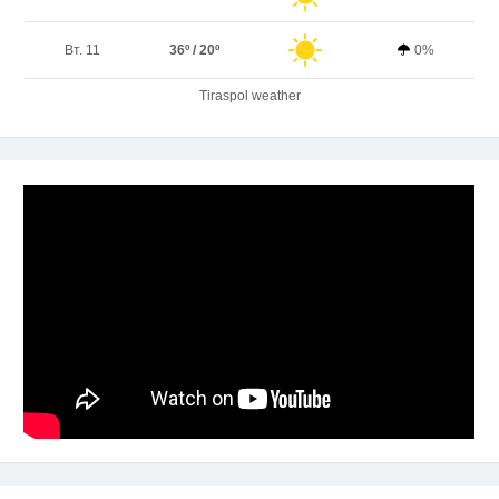
Вт. 11
36º / 20º
0%
Tiraspol weather