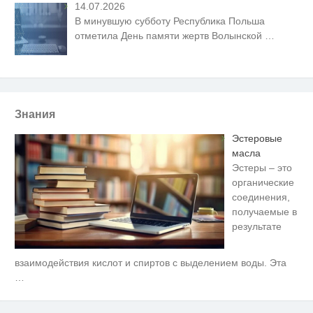
14.07.2026
В минувшую субботу Республика Польша
отметила День памяти жертв Волынской
…
Знания
Эстеровые
масла
Эстеры – это
органические
соединения,
получаемые в
результате
взаимодействия кислот и спиртов с выделением воды. Эта
Скрытая камера на пляже
i
Крыма: Что люди вытворяют,
…
когда их не видят...
Ролик длится пару секунд, но
i