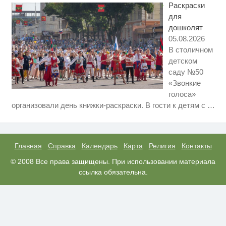
Раскраски
маленький секрет
для
дошколят
05.08.2026
В столичном
детском
саду №50
«Звонкие
голоса»
Скрытая камера на пляже
i
организовали день книжки-раскраски. В гости к детям с
…
Крыма: Что люди вытворяют,
когда их не видят...
Ролик длится пару секунд, но
i
вы будете в шоке от увиденного
Главная
Справка
Календарь
Карта
Религия
Контакты
"Потеряли стыд в погоне за
© 2008 Все права защищены. При использовании материала
i
"Диором": Поплавская вмазала
ссылка обязательна.
семейке Плющенко