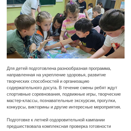
Ржу не переставая, это видео пересмотришь не
i
Для детей подготовлена разнообразная программа,
раз
направленная на укрепление здоровья, развитие
творческих способностей и организацию
Ролик из Омска: вы будете смеяться долго
i
содержательного досуга. В течение смены ребят ждут
спортивные соревнования, подвижные игры, творческие
Никогда не храните огурцы в холодильнике: есть
мастер-классы, познавательные экскурсии, прогулки,
i
один маленький секрет
конкурсы, викторины и другие интересные мероприятия.
Подготовке к летней оздоровительной кампании
предшествовала комплексная проверка готовности