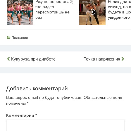
Ржу не переставая,
Ролик длитс
i
это видео
секунд, но 
пересмотришь не
будете в шо
раз
увиденного
Полезное
Навигация
Кукуруза при диабете
Точка напряжения
по
записям
Добавить комментарий
Ваш адрес email не будет опубликован.
Обязательные поля
помечены
*
Комментарий
*