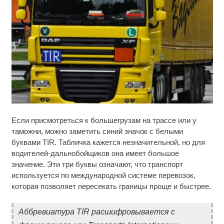
Ролик длится несколько секунд, а смеяться вы
i
Если присмотреться к большегрузам на трассе или у
будете долго
таможни, можно заметить синий значок с белыми
буквами TIR. Табличка кажется незначительной, но для
Королева вагона отожгла! Видео не оставит
i
равнодушным
водителей-дальнобойщиков она имеет большое
значение. Эти три буквы означают, что транспорт
Ржу не переставая, это видео пересмотришь не
используется по международной системе перевозок,
i
раз
которая позволяет пересекать границы проще и быстрее.
Аббревиатура TIR расшифровывается с