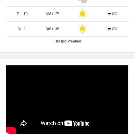
Пн. 10
33º / 17º
0%
Вт. 11
36º / 19º
0%
Tiraspol weather