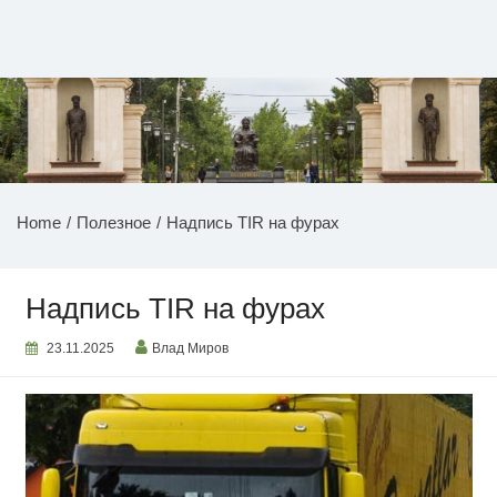
Перейти
к
содержимому
НОВОСТИ ПРИДНЕСТРОВЬЯ
Home
Полезное
Надпись TIR на фурах
Надпись TIR на фурах
23.11.2025
Влад Миров