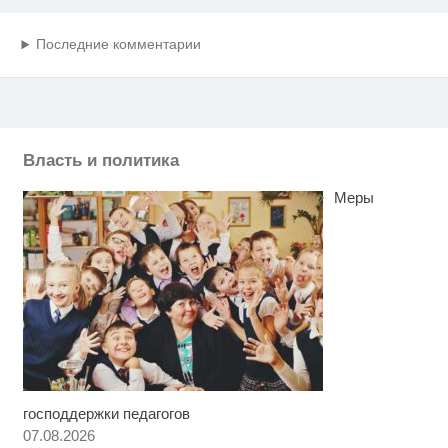
Последние комментарии
Власть и политика
Меры
господдержки педагогов
Скрытая камера на пляже
i
Крыма: Что люди вытворяют,
07.08.2026
когда их не видят...