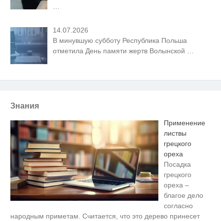
…
14.07.2026
В минувшую субботу Республика Польша
отметила День памяти жертв Волынской
…
Знания
Применение
листвы
грецкого
ореха
Посадка
грецкого
ореха –
благое дело
согласно
Ролик длится пару секунд, но
i
народным приметам. Считается, что это дерево принесет
вы будете в шоке от увиденного