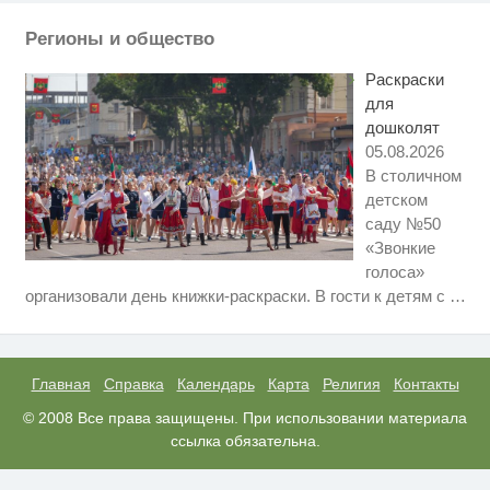
Регионы и общество
Ржу не переставая, это видео
i
пересмотришь не раз
Раскраски
для
дошколят
05.08.2026
В столичном
детском
саду №50
«Звонкие
голоса»
Ролик длится пару секунд, но
i
организовали день книжки-раскраски. В гости к детям с
…
вы будете в шоке от увиденного
Этот танец невесты оставит вас
i
без слов! Пересмотрела 10 раз
Главная
Справка
Календарь
Карта
Религия
Контакты
Ролик из Омска: вы будете
© 2008 Все права защищены. При использовании материала
i
смеяться долго
ссылка обязательна.