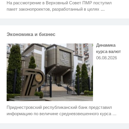
На рассмотрение в Верховный Совет ПМР поступил
Рак начинается не с боли:
i
пакет законопроектов, разработанный в целях
…
онколог назвал первый «тихий»
признак болезни
Что стало причиной громкого
i
взрыва в Москве 7 августа
Экономика и бизнес
Динамика
курса валют
06.08.2026
Приднестровский республиканский банк представил
Ролик длится несколько секунд,
i
а смеяться вы будете долго
информацию по величине средневзвешенного курса
…
Королева вагона отожгла! Видео
i
не оставит равнодушным