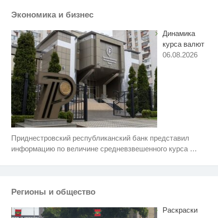
маленький секрет
Экономика и бизнес
"Потеряли стыд в погоне за
i
"Диором": Поплавская вмазала
Динамика
семейке Плющенко
курса валют
06.08.2026
Приднестровский республиканский банк представил
Ролик длится несколько секунд,
i
а смеяться вы будете долго
информацию по величине средневзвешенного курса
…
Королева вагона отожгла! Видео
i
не оставит равнодушным
Регионы и общество
Этот танец невесты оставит вас
i
без слов! Пересмотрела 10 раз
Раскраски