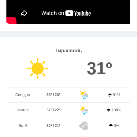
Тирасполь
31º
Сегодня
38º / 23º
91%
Завтра
37º / 22º
100%
Вс. 9
32º / 21º
6%