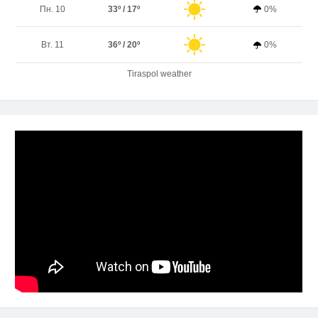
Пн. 10
33º / 17º
0%
Вт. 11
36º / 20º
0%
Tiraspol weather