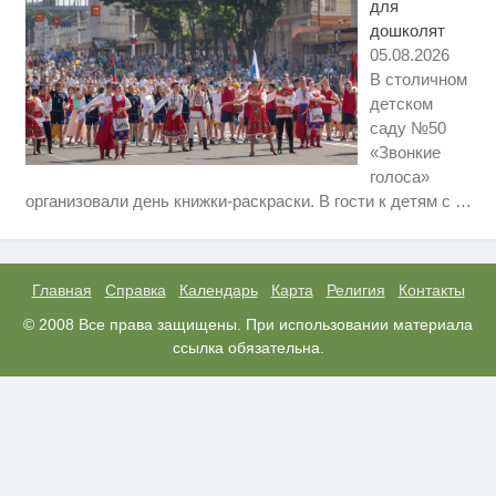
для
дошколят
05.08.2026
В столичном
детском
саду №50
«Звонкие
голоса»
Ролик длится пару секунд, но
i
организовали день книжки-раскраски. В гости к детям с
…
вы будете в шоке от увиденного
Ролик из Омска: вы будете
i
смеяться долго
Главная
Справка
Календарь
Карта
Религия
Контакты
Ржу не переставая, это видео
© 2008 Все права защищены. При использовании материала
i
пересмотришь не раз
ссылка обязательна.