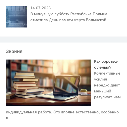
14.07.2026
В минувшую субботу Республика Польша
отметила День памяти жертв Волынской
…
Знания
Как бороться
с ленью?
Коллективные
усилия
нередко дают
меньший
результат, чем
индивидуальная работа. Это вполне естественно, особенно
Ролик длится пару секунд, но
i
вы будете в шоке от увиденного
в
…