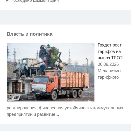
Последние комментарии
Власть и политика
Грядет рост
тарифов на
вывоз ТБО?
06.08.2026
Механизмы
тарифного
регулирования, финансовая устойчивость коммунальных
Скрытая камера на пляже
i
Крыма: Что люди вытворяют,
предприятий и развитие
…
когда их не видят...
Никогда не храните огурцы в
i
холодильнике: есть один