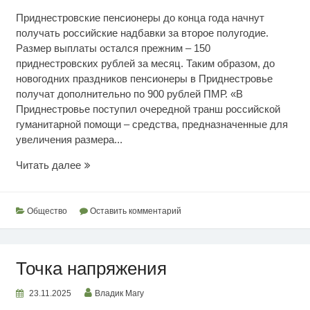
Приднестровские пенсионеры до конца года начнут
получать российские надбавки за второе полугодие.
Размер выплаты остался прежним – 150
приднестровских рублей за месяц. Таким образом, до
новогодних праздников пенсионеры в Приднестровье
получат дополнительно по 900 рублей ПМР. «В
Приднестровье поступил очередной транш российской
гуманитарной помощи – средства, предназначенные для
увеличения размера...
Выплата
Читать далее
российской
надбавки
к
Общество
Оставить комментарий
пенсии
Точка напряжения
23.11.2025
Владик Магу