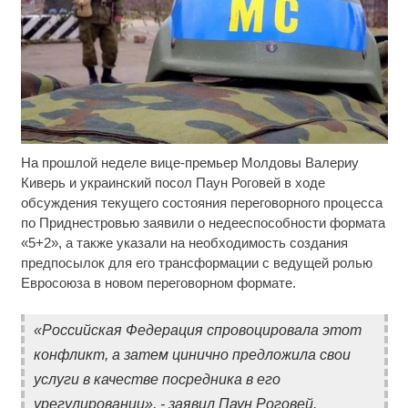
На прошлой неделе вице-премьер Молдовы Валериу
Ржу не переставая, это видео пересмотришь не
i
раз
Киверь и украинский посол Паун Роговей в ходе
обсуждения текущего состояния переговорного процесса
Ролик длится пару секунд, но вы будете в шоке
i
по Приднестровью заявили о недееспособности формата
от увиденного
«5+2», а также указали на необходимость создания
предпосылок для его трансформации с ведущей ролью
Ролик из Омска: вы будете смеяться долго
i
Евросоюза в новом переговорном формате.
«Российская Федерация спровоцировала этот
конфликт, а затем цинично предложила свои
услуги в качестве посредника в его
урегулировании», - заявил Паун Роговей.