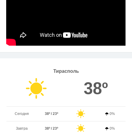
Тирасполь
38º
Сегодня
38º / 23º
0%
Завтра
38º / 23º
0%