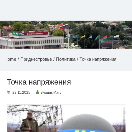
Перейти
к
содержимому
НОВОСТИ ПРИДНЕСТРОВЬЯ
Home
Приднестровье
Политика
Точка напряжения
Точка напряжения
23.11.2025
Владик Магу