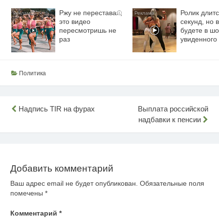
Ржу не переставая,
Ролик длитс
i
это видео
секунд, но 
пересмотришь не
будете в шо
раз
увиденного
Политика
Навигация
Надпись TIR на фурах
Выплата российской
надбавки к пенсии
по
записям
Добавить комментарий
Ваш адрес email не будет опубликован.
Обязательные поля
помечены
*
Комментарий
*