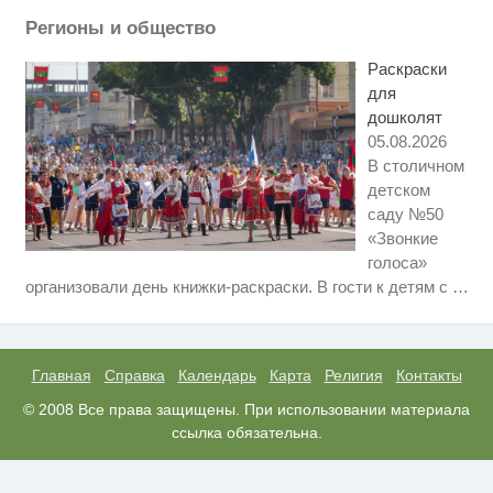
Регионы и общество
Ролик из Омска: вы будете
i
смеяться долго
Раскраски
для
дошколят
05.08.2026
В столичном
детском
саду №50
«Звонкие
голоса»
Ролик длится несколько секунд,
i
организовали день книжки-раскраски. В гости к детям с
…
а смеяться вы будете долго
Этот танец невесты оставит вас
i
без слов! Пересмотрела 10 раз
Главная
Справка
Календарь
Карта
Религия
Контакты
Взломали Telegram Собчак - вот
© 2008 Все права защищены. При использовании материала
i
что нашлось в переписках
ссылка обязательна.