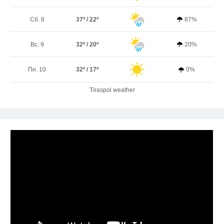
Сб. 8
37º / 22º
87%
Вс. 9
32º / 20º
20%
Пн. 10
32º / 17º
0%
Tiraspol weather