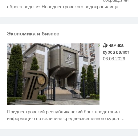
Этот танец невесты оставит вас
i
сброса воды из Новоднестровского водохранилища
…
без слов! Пересмотрела 10 раз
Ржу не переставая, это видео
i
пересмотришь не раз
Экономика и бизнес
Королева вагона отожгла! Видео
i
не оставит равнодушным
Динамика
курса валют
06.08.2026
Приднестровский республиканский банк представил
Скрытая камера на пляже
i
Крыма: Что люди вытворяют,
информацию по величине средневзвешенного курса
…
когда их не видят...
Ролик длится пару секунд, но
i
вы будете в шоке от увиденного