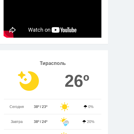
Тирасполь
26º
Сегодня
38º / 23º
0%
Завтра
38º / 24º
20%