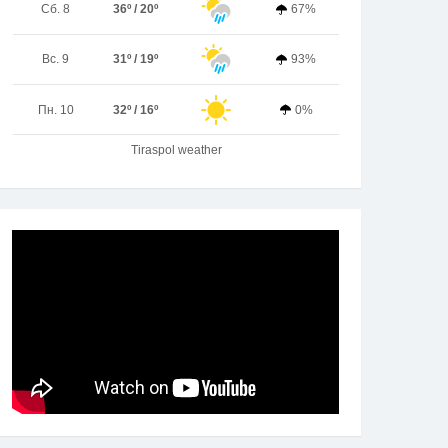
Сб. 8
36º / 20º
67%
Вс. 9
31º / 19º
93%
Пн. 10
32º / 16º
0%
Tiraspol weather