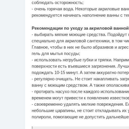
соблюдать осторожность;
- очень горячая вода. Некоторые акриловые ва
рекомендуется начинать наполнение ванны с те
Рекомендации по уходу за акриловой ванной
- выбирать мягкие моющие средства. Подойдут 
специально для акриловой сантехники, в том ч
Главное, чтобы в них не было абразивов и агре
гель для мытья посуды;
- использовать негрубые губки и тряпки. Напри
поверхности есть въевшиеся загрязнения. Лучш
подождать 10-15 минут. А затем аккуратно потер
- регулярно очищать. Не стоит накапливать заг
ванну с моющим средством. А также ополаскива
- протирать насухо после каждого использовани
временем могут привести к появлению известков
- своевременно удалять мелкие повреждения. Е
небольшие царапины, не стоит откладывать их 
полироли, помогающие не допустить дальнейше