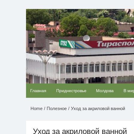
Перейти
к
НОВОСТИ ПРИДНЕСТР
содержимому
Скрытая камера на пляже Крыма: Что люди
Главная
Приднестровье
Молдова
В ми
вытворяют, когда их не видят...
Home
Полезное
Уход за акриловой ванной
Уход за акриловой ванной