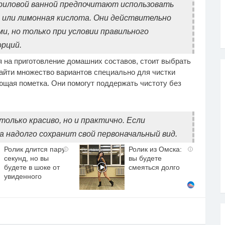
криловой ванной предпочитают использовать
а или лимонная кислота. Они действительно
, но только при условии правильного
рций.
я на приготовление домашних составов, стоит выбрать
найти множество вариантов специально для чистки
ющая пометка. Они помогут поддержать чистоту без
только красиво, но и практично. Если
а надолго сохранит свой первоначальный вид.
Ролик длится пару
Ролик из Омска:
i
i
секунд, но вы
вы будете
будете в шоке от
смеяться долго
увиденного