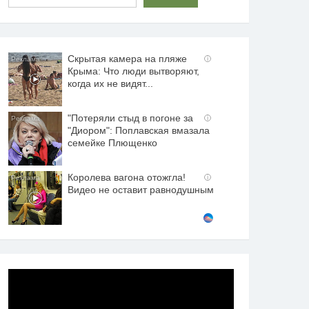
Скрытая камера на пляже
i
Крыма: Что люди вытворяют,
когда их не видят...
"Потеряли стыд в погоне за
i
"Диором": Поплавская вмазала
семейке Плющенко
Королева вагона отожгла!
i
Видео не оставит равнодушным