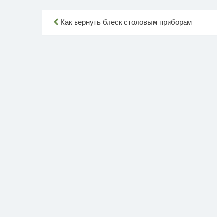
Навигация
Как вернуть блеск столовым приборам
по
записям