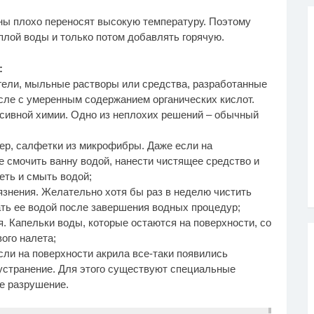
нны плохо переносят высокую температуру. Поэтому
плой воды и только потом добавлять горячую.
:
гели, мыльные растворы или средства, разработанные
исле с умеренным содержанием органических кислот.
ссивной химии. Одно из неплохих решений – обычный
мер, салфетки из микрофибры. Даже если на
е смочить ванну водой, нанести чистящее средство и
еть и смыть водой;
рязнения. Желательно хотя бы раз в неделю чистить
ть ее водой после завершения водных процедур;
я. Капельки воды, которые остаются на поверхности, со
ого налета;
сли на поверхности акрила все-таки появились
устранение. Для этого существуют специальные
е разрушение.