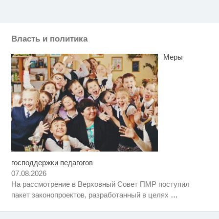
Власть и политика
Меры
господдержки педагогов
Ролик длится пару секунд, но
i
вы будете в шоке от увиденного
07.08.2026
На рассмотрение в Верховный Совет ПМР поступил
Королева вагона отожгла! Видео
i
пакет законопроектов, разработанный в целях
…
не оставит равнодушным