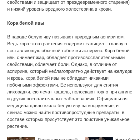
свойствами и защищает от преждевременного старения)
и низкий уровень вредного холестерина в крови.
Кора белой ивы
В народе белую иву называют природным аспирином.
Ведь кора этого растения содержит салицил – главную
составляющую обычной таблетки аспирина. Кора белой
ивы снимает жар, обладает противовоспалительными
свойствами, облегчает боли. Однако, в отличие от
аспирина, который неблагоприятно действует на желудок
и кровь, кора белой ивы не обладает никакими
побочными эффектами. Ее используют для снятия
лихорадки, ею лечат кашель, полоскают горло при ангине
и других воспалительных заболеваниях. Официальная
медицина давно взяла белую иву на вооружение, и
сейчас можно найти противопростудные препараты, в
составе которых присутствует это поистине уникальное
растение.
Ролик длится пару
Ногти будут
i