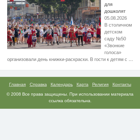
для
дошколят
05.08.2026
В столичном
детском
саду №50
«Звонкие
голоса»
Ролик длится несколько секунд,
i
организовали день книжки-раскраски. В гости к детям с
…
а смеяться вы будете долго
Скрытая камера на пляже
i
Крыма: Что люди вытворяют,
когда их не видят...
Главная
Справка
Календарь
Карта
Религия
Контакты
Ролик из Омска: вы будете
© 2008 Все права защищены. При использовании материала
i
смеяться долго
ссылка обязательна.