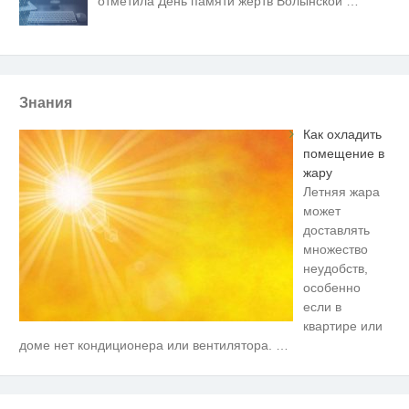
отметила День памяти жертв Волынской
…
Знания
Как охладить
помещение в
жару
Летняя жара
может
доставлять
множество
неудобств,
особенно
если в
квартире или
Ролик длится несколько секунд,
i
доме нет кондиционера или вентилятора.
…
а смеяться вы будете долго
Скрытая камера на пляже
i