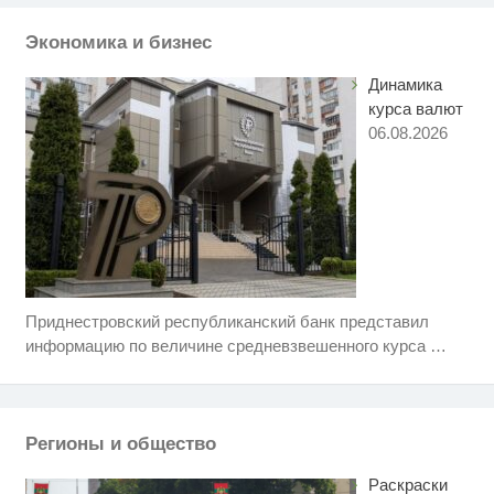
Ржу не переставая, это видео
i
пересмотришь не раз
Экономика и бизнес
Динамика
курса валют
06.08.2026
Приднестровский республиканский банк представил
Этот танец невесты оставит вас
i
без слов! Пересмотрела 10 раз
информацию по величине средневзвешенного курса
…
Почему ледовые шоу Плющенко
i
не будут финансировать
Регионы и общество
Депутаты — против
i
репетиторов. Минобр — против
Раскраски
всех?