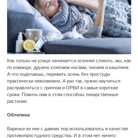
Как только на улице начинается осенняя слякоть, мы, как
Этот танец невесты оставит вас без слов!
i
Пересмотрела 10 раз
по команде, дружно хлюпаем носами, чихаем и кашляем.
А что поделаешь, пережить осень без простуды
Почему ледовые шоу Плющенко не будут
i
практически невозможно. А раз так, нужно научиться
финансировать
расправляться с гриппом и ОРВИ в самые короткие
сроки. Помочь нам в этом способны лекарственные
Депутаты — против репетиторов. Минобр —
i
растения.
против всех?
Облепиха
Варенье из нее с давних пор использовалось в качестве
противопростудного средства. И в этом нет ничего