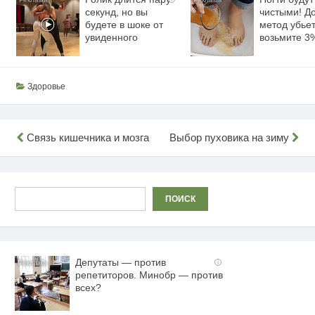
секунд, но вы
чистыми! Д
будете в шоке от
метод убьет
увиденного
возьмите 
Здоровье
Навигация
Связь кишечника и мозга
Выбор пуховика на зиму
по
записям
Поиск
ПОИСК
Депутаты — против
i
репетиторов. Минобр — против
всех?