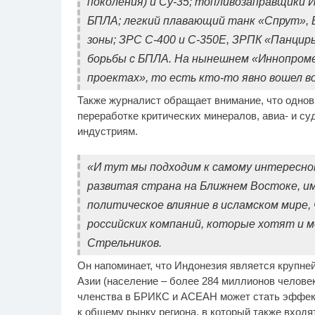
поколения) и Су‑35; топливозаправщики И
БПЛА; легкий плавающий танк «Спрут», 
зоны; ЗРС С‑400 и С‑350Е, ЗРПК «Панцир
борьбы с БПЛА. На нынешнем «Иннопроме
проектах», то есть кто-то явно вошел во
Также журналист обращает внимание, что одно
переработке критических минералов, авиа- и 
индустриям.
«И тут мы подходим к самому интересном
развитая страна на Ближнем Востоке, и
политическое влияние в исламском мире,
российских компаний, которые хотят и мо
Стрельников.
Он напоминает, что Индонезия является крупн
Азии (население – более 284 миллионов человек
членства в БРИКС и АСЕАН может стать эффек
к общему рынку региона, в который также входя