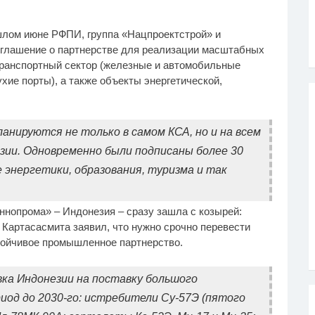
лом июне РФПИ, группа «Нацпроектстрой» и
соглашение о партнерстве для реализации масштабных
транспортный сектор (железные и автомобильные
ухие порты), а также объекты энергетической,
нируются не только в самом КСА, но и на всем
зии. Одновременно были подписаны более 30
энергетики, образования, туризма и так
ннопрома» – Индонезия – сразу зашла с козырей:
Картасасмита заявил, что нужно срочно перевести
тойчивое промышленное партнерство.
вка Индонезии на поставку большого
иод до 2030-го: истребители Су‑57Э (пятого