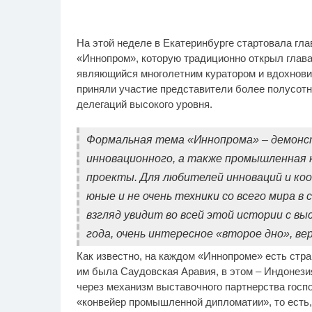
Королева вагона
Рж
i
На этой неделе в Екатеринбурге стартовала гл
отожгла! Видео не
ви
оставит равнодушным
ра
«Иннопром», которую традиционно открыл глав
являющийся многолетним куратором и вдохновит
приняли участие представители более полусотн
делегаций высокого уровня.
Формальная тема «Иннопрома» – демонст
инновационного, а также промышленная 
проекты. Для любителей инноваций и коо
юные и не очень техники со всего мира 
взгляд увидит во всей этой истории с в
года, очень интересное «второе дно», ве
Как известно, на каждом «Иннопроме» есть стр
им была Саудовская Аравия, в этом – Индонези
через механизм выставочного партнерства госп
«конвейер промышленной дипломатии», то есть