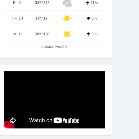
Вс. 9
33º / 21º
11%
Пн. 10
33º / 17º
0%
Вт. 11
36º / 19º
0%
Tiraspol weather