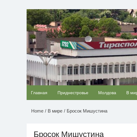
Перейти
к
НОВОСТИ ПРИДНЕСТР
содержимому
Скрытая камера на пляже Крыма: Что люди
Главная
Приднестровье
Молдова
В ми
вытворяют, когда их не видят...
Home
В мире
Бросок Мишустина
Бросок Мишустина