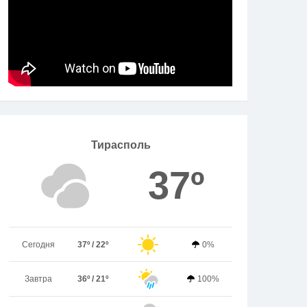
Тирасполь
37º
Сегодня
37º / 22º
0%
Завтра
36º / 21º
100%