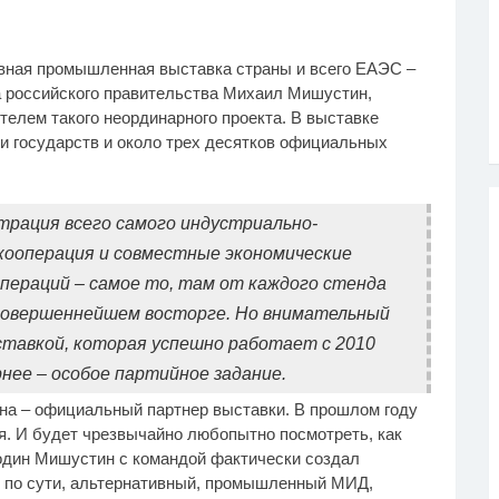
у не переставая, это
Ролик длится пару
i
i
авная промышленная выставка страны и всего ЕАЭС –
део пересмотришь не
секунд, но вы будете в
з
шоке от увиденного
а российского правительства Михаил Мишустин,
елем такого неординарного проекта. В выставке
и государств и около трех десятков официальных
рация всего самого индустриально-
кооперация и совместные экономические
пераций – самое то, там от каждого стенда
в совершеннейшем восторге. Но внимательный
ыставкой, которая успешно работает с 2010
рнее – особое партийное задание.
ана – официальный партнер выставки. В прошлом году
я. И будет чрезвычайно любопытно посмотреть, как
один Мишустин с командой фактически создал
, по сути, альтернативный, промышленный МИД,