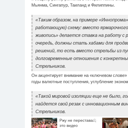
Мьянма, Сингапур, Таиланд и Филиппины.
«Таким образом, на примере «Иннопрома»
работающую) схему: вместо ярмарочного
живопись» делается ставка на работу с 
очередь, должны стать хабами для прод
решений, то есть вместо стрельбы из п
долговременные отношения с конкретным
Стрельников.
Он акцентирует внимание на «ключевом слове» 
годы валютные поступления, углубление эконом
«Такой мировой изоляции еще не было, г
найдется свой резак с инновационным ви
Стрельников.
Ржу не переставая,
i
это видео