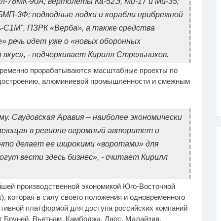
л‑78МК‑90А; вертолеты Ка‑52Э, Ми‑17 и Ми‑35;
БМП‑3Ф; подводные лодки и корабли прибрежной
ь‑С1М", ПЗРК «Верба», а также средства
» речь идет уже о «новых оборонных
 вкус», - подчеркивает Кирилл Стрельников.
временно прорабатываются масштабные проекты по
судостроению, алюминиевой промышленности и смежным
у. Саудовская Аравия – наиболее экономически
меющая в регионе огромный авторитет и
 что делает ее широкими «воротами» для
гут вести здесь бизнес», - считает Кирилл
ейшей производственной экономикой Юго‑Восточной
), которая в силу своего положения и одновременного
тивной платформой для доступа российских компаний
т Бруней, Вьетнам, Камбоджа, Лаос, Малайзия,