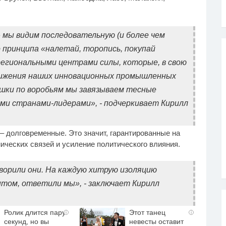
 мы видим последовательную (и более чем
 принципа «налетай, торопись, покупай
региональными центрами силы, которые, в свою
вижения наших инновационных промышленных
ушки по воробьям мы завязываем тесные
и странами-лидерами», - подчеркивает Кирилл
– долговременные. Это значит, гарантированные на
ических связей и усиление политического влияния.
оворили они. На каждую хитрую изоляцию
нтом, ответили мы», - заключает Кирилл
Ролик длится пару
Этот танец
i
i
секунд, но вы
невесты оставит