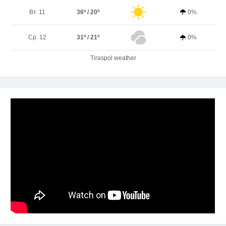
Вт. 11
36º / 20º
0%
Ср. 12
31º / 21º
0%
Tiraspol weather