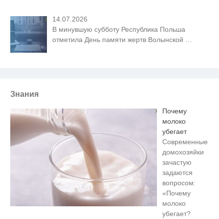
14.07.2026
В минувшую субботу Республика Польша
отметила День памяти жертв Волынской
…
Знания
Почему
молоко
убегает
Современные
домохозяйки
зачастую
задаются
вопросом:
«Почему
молоко
убегает?
Ролик длится пару секунд, но
i