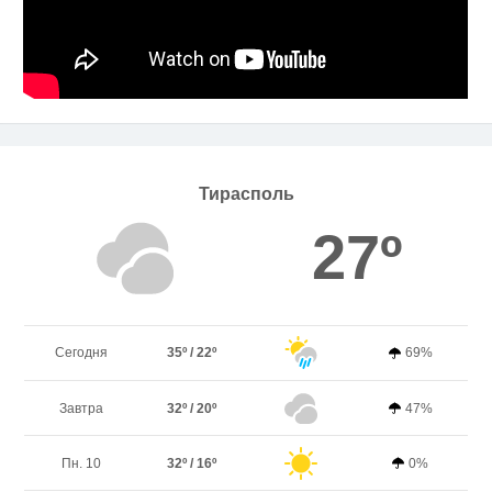
Тирасполь
27º
Сегодня
35º / 22º
69%
Завтра
32º / 20º
47%
Пн. 10
32º / 16º
0%