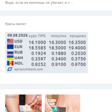
Вода, если ее кипятишь не убегает, а с
…
вы будете в шоке от увиденного
Королева вагона отожгла! Видео
i
не оставит равнодушным
Курсы валют
Ржу не переставая, это видео
i
пересмотришь не раз
i
i