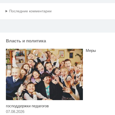
Последние комментарии
Власть и политика
Меры
господдержки педагогов
Ролик длится несколько секунд,
i
а смеяться вы будете долго
07.08.2026