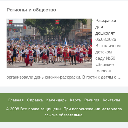
Регионы и общество
Ролик из Омска: вы будете
i
смеяться долго
Раскраски
для
дошколят
05.08.2026
В столичном
детском
саду №50
«Звонкие
голоса»
Ролик длится несколько секунд,
i
организовали день книжки-раскраски. В гости к детям с
…
а смеяться вы будете долго
Скрытая камера на пляже
i
Крыма: Что люди вытворяют,
когда их не видят...
Главная
Справка
Календарь
Карта
Религия
Контакты
Ржу не переставая, это видео
© 2008 Все права защищены. При использовании материала
i
пересмотришь не раз
ссылка обязательна.