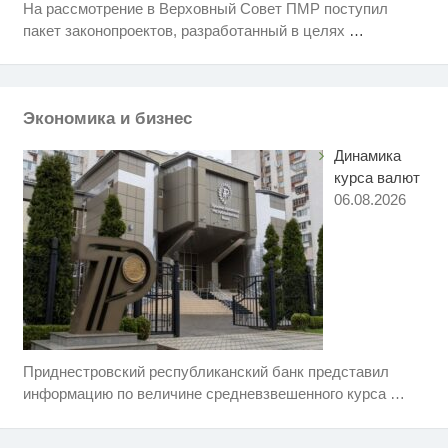
На рассмотрение в Верховный Совет ПМР поступил
Скрытая камера на пляже
i
пакет законопроектов, разработанный в целях
…
Крыма: Что люди вытворяют,
когда их не видят...
Этот танец невесты оставит вас
i
без слов! Пересмотрела 10 раз
Экономика и бизнес
Динамика
курса валют
06.08.2026
Приднестровский республиканский банк представил
Ролик длится пару секунд, но
i
вы будете в шоке от увиденного
информацию по величине средневзвешенного курса
…
Королева вагона отожгла! Видео
i
не оставит равнодушным