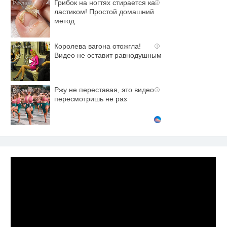
Грибок на ногтях стирается как
i
ластиком! Простой домашний
метод
Королева вагона отожгла!
i
Видео не оставит равнодушным
Ржу не переставая, это видео
i
пересмотришь не раз