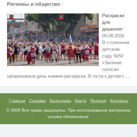
Регионы и общество
Смолов призвал российских
i
футболистов покинуть страну
Раскраски
для
дошколят
05.08.2026
В столичном
детском
саду №50
«Звонкие
голоса»
Ролик длится пару секунд, но
i
организовали день книжки-раскраски. В гости к детям с
…
вы будете в шоке от увиденного
Ржу не переставая, это видео
i
пересмотришь не раз
Главная
Справка
Календарь
Карта
Религия
Контакты
Королева вагона отожгла! Видео
© 2008 Все права защищены. При использовании материала
i
не оставит равнодушным
ссылка обязательна.