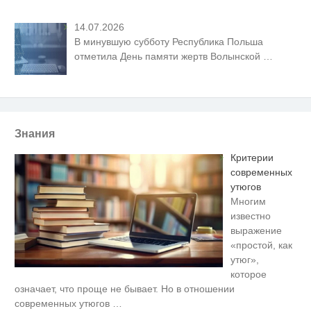
14.07.2026
В минувшую субботу Республика Польша
отметила День памяти жертв Волынской
…
Знания
Критерии
современных
утюгов
Многим
известно
выражение
«простой, как
утюг»,
которое
Ржу не переставая, это видео
i
означает, что проще не бывает. Но в отношении
пересмотришь не раз
современных утюгов
…