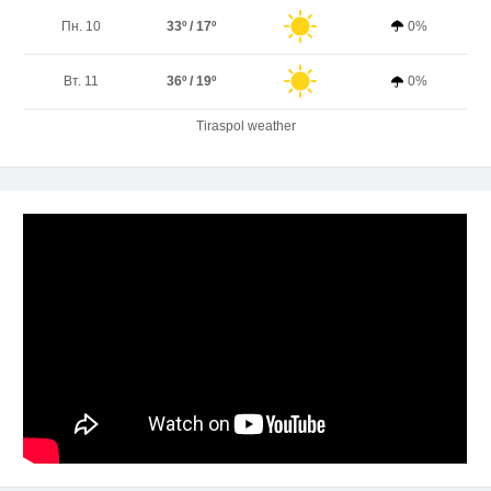
Пн. 10
33º / 17º
0%
Вт. 11
36º / 19º
0%
Tiraspol weather