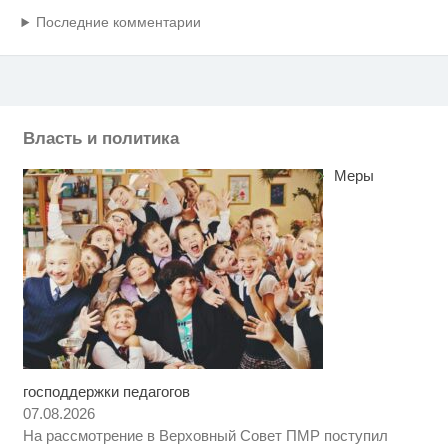
Последние комментарии
Власть и политика
Меры
господдержки педагогов
Ролик из Омска: вы будете
i
смеяться долго
07.08.2026
На рассмотрение в Верховный Совет ПМР поступил