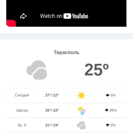
Тирасполь
25º
Сегодня
37º / 22º
0%
Завтра
36º / 22º
99%
Вс. 9
31º / 19º
0%