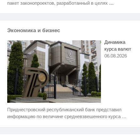
Что стало причиной громкого
i
пакет законопроектов, разработанный в целях
…
взрыва в Москве 7 августа
Публичный удар Зеленскому от
i
Кличко: это настоящий вызов
Экономика и бизнес
Динамика
курса валют
06.08.2026
Приднестровский республиканский банк представил
Скрытая камера на пляже
i
Крыма: Что люди вытворяют,
информацию по величине средневзвешенного курса
…
когда их не видят...
Ролик длится несколько секунд,
i
а смеяться вы будете долго